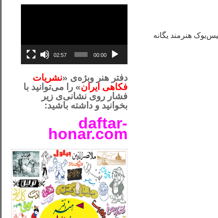
نمایشگر
ویدیو
س‌بوک هنرمند یگانه
02:57
00:00
دفتر هنر وبژه‌ی «
نشریات
فکاهی ایران
» را می‌توانید با
فشار روی نشانی‌ی زیر
بخوانید و داشته باشید:
daftar-
honar.com
__لل_____________________