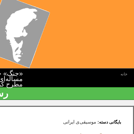
«جنگ» جن
خانه
مسأله‌ای
مطرح کرده
رس
موسیقی‌ی ایرانی
بایگانی دسته: