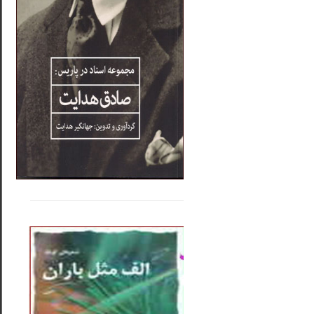
.....
......
..