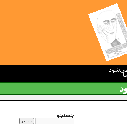
ی‌شود-
ا-
د
جستجو