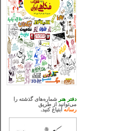
_..._________________
.....................................................
دفتر هنر
شماره‌های گذشته را
می‌توانید از طریق
رسانه
ابتیاع کنید.
ntjv ikv
_..._________________