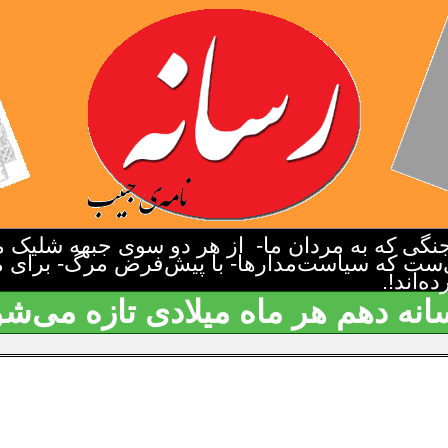
گی که به مردان ما- از هر دو سوی جبهه شلیک م
‌ست که سیاست‌مدارها- با پیش‌فرض مرگ- برای م
‌اند!.
انه دهم هر ماه میلادی تازه می‌شو