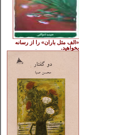
«الف مثل باران» را از
رسانه
بخواهید.
..............
.
.