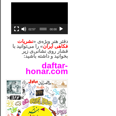
نمایشگر
ویدیو
02:57
00:00
دفتر هنر وبژه‌ی «
نشریات
فکاهی ایران
» را می‌توانید با
فشار روی نشانی‌ی زیر
بخوانید و داشته باشید:
daftar-
honar.com
__لل_____________________