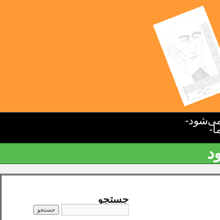
ی‌شود-
ا-
د
جستجو