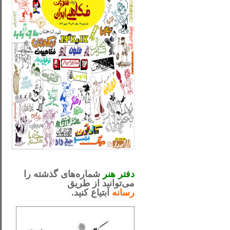
_..._________________
.....................................................
دفتر هنر
شماره‌های گذشته را
می‌توانید از طریق
رسانه
ابتیاع کنید.
ntjv ikv
_..._________________