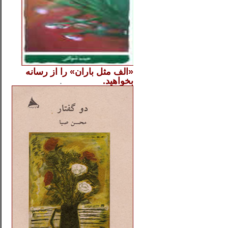
«الف مثل باران» را از
رسانه
بخواهید.
..............
.
.