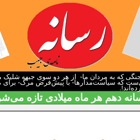
گی که به مردان ما- از هر دو سوی جبهه شلیک م
‌ست که سیاست‌مدارها- با پیش‌فرض مرگ- برای م
‌اند!.
انه دهم هر ماه میلادی تازه می‌شو