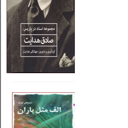
.....
......
..