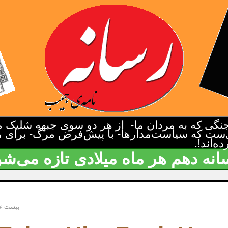
گی که به مردان ما- از هر دو سوی جبهه شلیک م
‌ست که سیاست‌مدارها- با پیش‌فرض مرگ- برای م
‌اند!.
انه دهم هر ماه میلادی تازه می‌شو
بیست ع