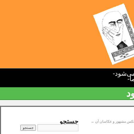
ی‌شود-
ا-
د
جستجو
کس مشهور و عکاسان آن
→