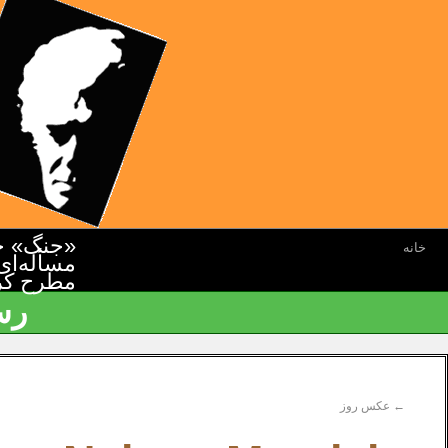
«جنگ» جن
خانه
مسأله‌ای
مطرح کرده
رس
←
عکس روز