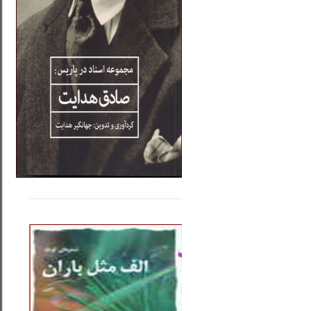
.....
......
..