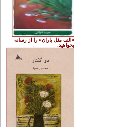
«الف مثل باران» را از
رسانه
بخواهید.
..............
.
.