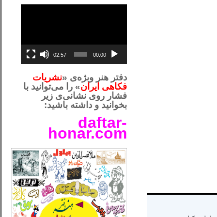
نمایشگر
ویدیو
02:57
00:00
دفتر هنر وبژه‌ی «
نشریات
فکاهی ایران
» را می‌توانید با
فشار روی نشانی‌ی زیر
بخوانید و داشته باشید:
daftar-
honar.com
__لل_____________________