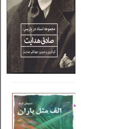
.....
......
..