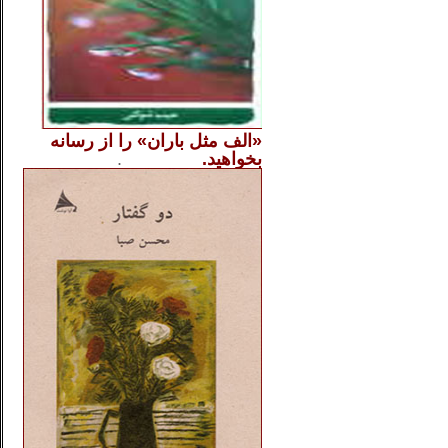
«الف مثل باران» را از
رسانه
بخواهید.
..............
.
.