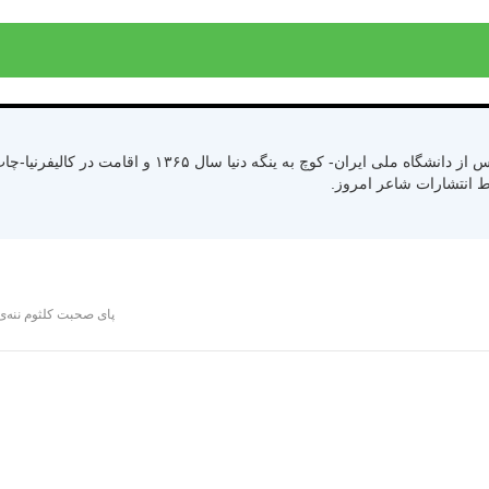
متولد سال ۱۳۳۰ رشت استان گیلان- کسب لیسانس از دانشگاه ملی ایران- کوچ به ینگ
پای صحبت کلثوم ننه‌