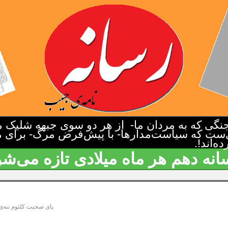
گی که به مردان ما- از هر دو سوی جبهه شلیک م
‌ست که سیاست‌مدارها- با پیش‌فرض مرگ- برای م
‌اند!.
انه دهم هر ماه میلادی تازه می‌شو
پای صحبت کلثوم ننه‌