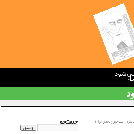
ی‌شود-
ا-
د
جستجو
ی بیژن اسدی‌پور(بخش اول)
→