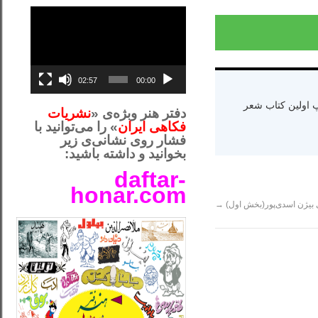
نمایشگر
ویدیو
02:57
00:00
ه دنیا سال ۱۳۶۵ و اقامت در کالیفرنیا-چاپ اولین کتاب شعر
دفتر هنر وبژه‌ی «
نشریات
فکاهی ایران
» را می‌توانید با
فشار روی نشانی‌ی زیر
بخوانید و داشته باشید:
daftar-
honar.com
ی بیژن اسدی‌پور(بخش اول)
→
__لل_____________________