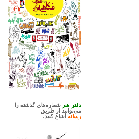
_..._________________
.....................................................
دفتر هنر
شماره‌های گذشته را
می‌توانید از طریق
رسانه
ابتیاع کنید.
ntjv ikv
_..._________________