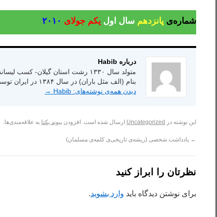
شماره‌ی
پانزدهم
سال اول
یکم
جولای
۱۰
۲۰
درباره Habib
بنام (الف مثل باران) در سال ۱۳۸۴ در ایران توسط انتشارات شاعر امروز.
دیدن همه‌ی نوشته‌های: Habib
→
این نوشته در
Uncategorized
ارسال شده است. افزودن
پیوند یکتا
به علاقه‌مندی‌ها.
←
یادداشت شخصی (ریشه‌ی تاریخی‌ی کلمه‌ی مسلمان)
نظرتان را ابراز کنید
برای نوشتن دیدگاه باید
وارد بشوید
.