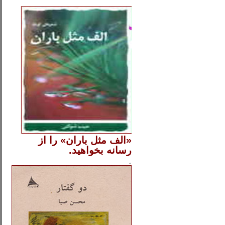
..
«الف مثل باران» را از
رسانه بخواهید.
..............
.
.