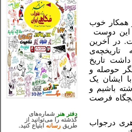
و همکار خوب
ی این دوست
. در آخرین
تاریخچه‌ی
داشت تاریخ
گر حوصله‌ و
با ایشان یک
ته باشیم و
هیچگاه فرصت
_..._________________
............................................
دفتر هنر
شماره‌های
گذشته را می‌توانید از
هری درجواب
طریق
رسانه
ابتیاع کنید.
ntjv ikv