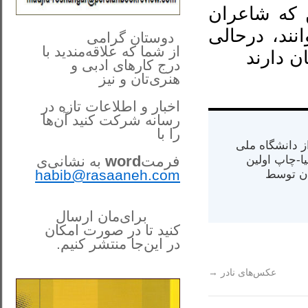
 که شاعران
**************
..
ند، درحالی
*
دوستان گرامی
از شما
که علاقه‌مندید با
 دارند
درج کارهای‌ ادبی و
هنری‌تان و نیز
اخبار و اطلاعات تازه در
رسانه شرکت کنید آن‌ها
را
با
س از دانشگاه ملی
فرمت
word
مت در کالیفرنیا-چاپ اولین
به نشانی‌ی
habib@rasaaneh.com
ران) در سال ۱۳۸۴ در ایران توسط
برای‌مان ارسال
کنید تا در
صورت امکان
در این‌جا
منتشر کنیم.
______________________
....
عکس‌های نادر
→