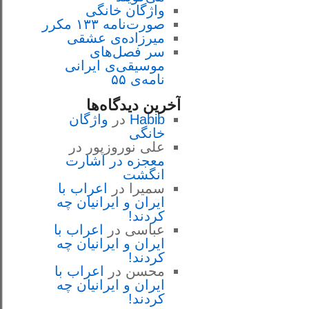
واژگان خانگی
صورت‌نامه ۱۳۳ مکرر
میرزاده‌ی عشقی
سر فصل‌هاى
موسيقى‌ی ايرانى
نامه‌ی ۵۵
آخرین دیدگاه‌ها
Habib
در
واژگان
خانگی
علی نوروزپور
در
معجزه در اشارت
انگشت
سمیرا
در
اعراب با
ايران و ايرانيان چه
كردند!
عباسی
در
اعراب با
ايران و ايرانيان چه
كردند!
محسن
در
اعراب با
ايران و ايرانيان چه
كردند!