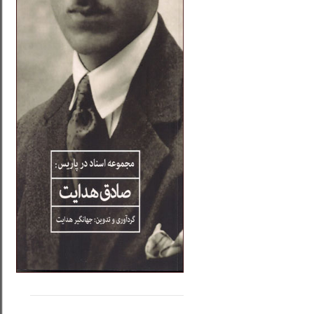
.....
......