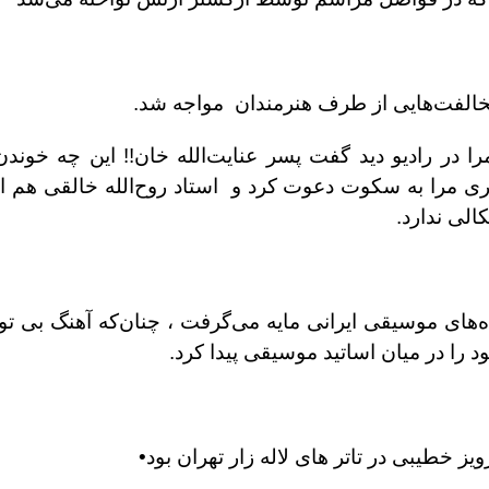
 مخالفت‌هايى از طرف هنرمندان مواجه شد.
در راديو ديد گفت پسر عنايت‌الله خان!! اين چه خوندن‌
يرى مرا به سكوت دعوت كرد و استاد روح‌الله خالقى هم ا
لى ندارد.
‌هاى موسيقى ايرانى مايه مى‌گرفت ، چنان‌كه آهنگ بى تو
 را در ميان اساتيد موسيقى پيدا كرد.
يز خطيبى در تاتر هاى لاله زار تهران بود•