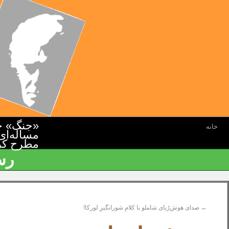
«جنگ» جن
خانه
مسأله‌ای
مطرح کرده
رس
←
صدای هوش‌رُبای شاملو با کلامِ شورانگیزِ لورکا!