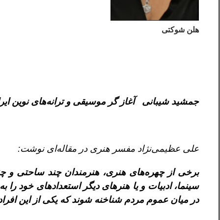
هلن شوکتی
جمشيد شيبانى آغاز گر موسيقى و ترانه‌هاى نوين اير
على عظيمى‌نژاد مفسر هنرى در مقاله‌اى نوشت:
برخى از چهره‌هاى هنرى، هنرمندان چند ساحتى و چ
سينما، ادبيات و يا هنرهاى ديگر استعدادهاى خود را ب
در ميان عموم مردم شناخنه شوند كه يكى از اين افرا