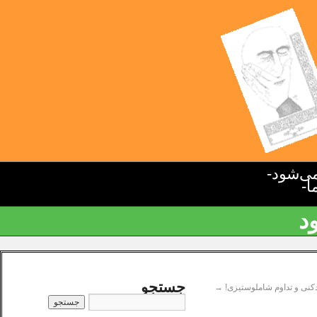
ی‌شود-
ا-
د
جستجو
کنی و تداوم شاملوستیزی!
→