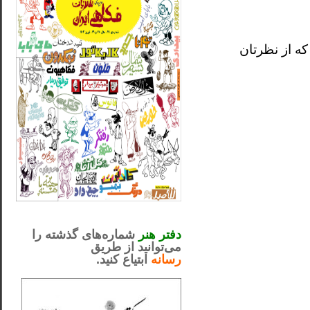
ه از نظرتان
_..._________________
.....................................................
دفتر هنر
شماره‌های گذشته را
می‌توانید از طریق
رسانه
ابتیاع کنید.
ntjv ikv
_..._________________