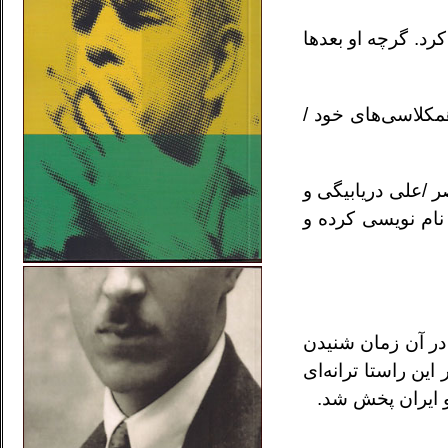
د. گرچه او بعدها
مكلاسى‌هاى خود /
 /على دريابيگى و
نام نويسى كرده و
ى <كه در آن زمان شنيدن
ن راستا ترانه‌اى