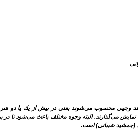
انى
ند وجهى محسوب مى‌شوند يعنى در بيش از يك يا دو هنر 
ه نمايش مى‌گذارند. البته وجوه مختلف باعث مى‌شود تا در 
د (جمشيد شيبانى) است.