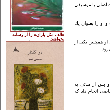
ده اصلى با موسيقى
 او را بعنوان يك
«الف مثل باران» را از
رسانه
بخواهید.
..............
.
.
 او همچنين يكى از
‌رود.
و پس از مدتى به
اصى انجام داد كه