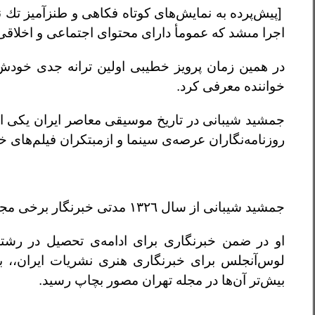
[پيش‌پرده به نمايش‌هاى كوتاه فكاهى و طنزآميز تك ن
اجرا مىشد كه عمومأ داراى محتواى اجتماعى و اخلاقى 
در همين زمان پرويز خطيبى اولين ترانه جدى خودش
خواننده معرفى كرد.
جمشيد شيبانى در تاريخ موسيقى معاصر ايران يكى از پ
روزنامه‌نگاران عرصه‌ى سينما و ازمبتكران فيلم‌هاى خ
جمشيد شيبانى از سال ١٣٢٦ مدتى خبرنگار برخى مجلات از جمله مجله‌ى تهران مصور بود.
او در ضمن خبرنگارى براى ادامه‌ى تحصيل در رشته
لوس‌آنجلس براى خبرنگارى هنرى نشريات ايران،، با
بيش‌تر آن‌ها در مجله تهران مصور بچاپ رسيد.