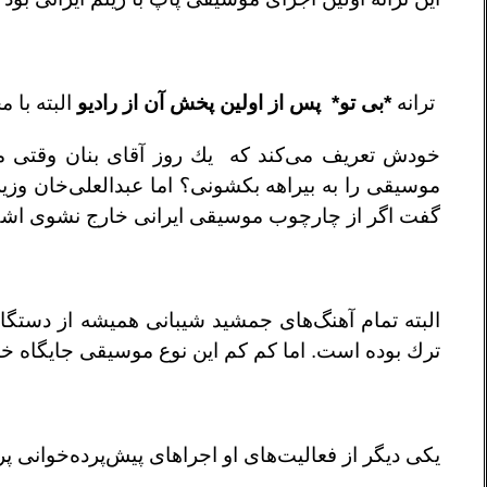
ترانه
*بى تو* پس از اولين پخش آن از راديو
البته با
خودش تعريف مى‌كند كه يك روز آقاى بنان وقتى مرا 
موسيقى را به بيراهه بكشونى؟ اما عبدالعلى‌خان وز
گفت اگر از چارچوب موسيقى ايرانی خارج نشوى اشكا
البته تمام آهنگ‌هاى جمشيد شيبانى هميشه از دستگاه
ترك بوده است. اما كم كم اين نوع موسيقى جايگاه خود
يكى ديگر از فعاليت‌هاى او اجراهاى پيش‌پرده‌خوانى پرو