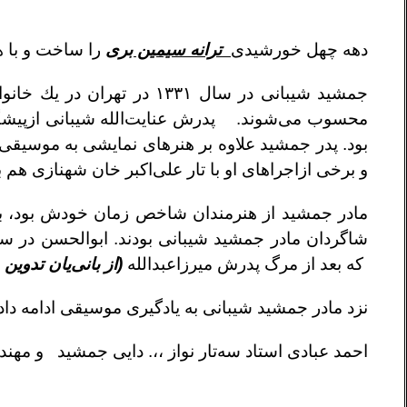
دهه چهل خورشيدى
ترانه سيمين برى
را ساخت و با 
جمشيد شيبانى در سال ١٣٣١ در تهران در يك خانواده‌ى هنرى به دنيا آمد. خاندان او از افراد بسيار مؤثر
محسوب مى‌شوند. پدرش عنايت‌الله شيبانى ازپيشگام
بود. پدر جمشيد علاوه بر هنرهاى نمايشى به موسيقى ك
و برخى ازاجراهاى او با تار علی‌اكبر خان شهنازى هم
مادر جمشيد از هنرمندان شاخص زمان خودش بود، بطو
كه بعد از مرگ پدرش ميرزاعبدالله
(از بانى‌يان تدو
نزد مادر جمشيد شيبانى به يادگيرى موسيقى ادامه داد.
احمد عبادى استاد سه‌تار نواز ،،. دايى جمشيد و م