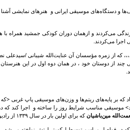
ا و دستگاه‌هاى موسيقى ايرانى و هنرهاى نمايشى آشنا كر
ندگى مى‌كردند و ازهمان دوران كودكى جمشيد همراه با ه
 اجرا مى‌كردند.
سيدعلى نصر
چند از دوستان خود ، در همان دوه اول در اين هنرستان 
د.
 خورشيدى در صدد افتاد كه بر پايه‌هاى ريتم‌ها و وزن‌هاى موسيقى پاپ غرب
> موسيقى مناسب شرايط روز را ساخته و اجرا كند كه در اي
عمت‌الله مين‌باشيان
كه براى اولين بار در سال ١٣٣٩ از راديو ايران پخش شد.
بود كه در فواصل مراسم توسط اركستر ارتش نواخته مى‌شد