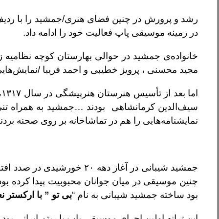
رشد و پرورش در چنين فضاى هنرى/جمشيد را با رديف‌ه
در زمينه موسيقى پاپ فعاليت خود را ادامه داد.
خانواده‌ى جمشيد در حوالى بهارستان كوچه نظاميه ز
مجيد محسنى ، پرويز خطيبى و احمد فريبا /نمايش‌هايى
اما بعد از تأسيس هنرستان هنرپيشگى در سال ١٣١٧،،،، كه از زمره مؤسسان آن عنايت‌الله شيبانى /
سيف‌الدين كرمانشاهى بودند …جمشيد به همراه تنى 
نمايشنامه‌هايى را هم در تماشاخانه بر روى صحنه بردن
جمشيد شيبانى در آغاز دهه ٢٠
چنين موسيقى در ميان جوانان محبوبيت پيدا كرده بود
بود ساخته جمشيد شيبانى به نام “
بى تو ”
با اركستر ن
اين ترانه اولين اجراى موسيقى پاپ با ريتم ايرانى 