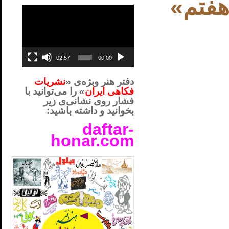
هفتم»
نمایشگر
ویدیو
02:57
00:00
دفتر هنر وبژه‌ی «
نشریات
فکاهی ایران
» را می‌توانید با
فشار روی نشانی‌ی زیر
بخوانید و داشته باشید:
daftar-
honar.com
__لل_____________________