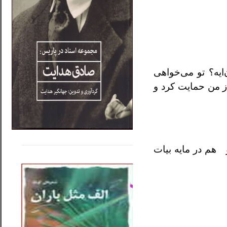
ايه؟ تو مى‌خواهى
ز من حمايت كرد و
.....
......
 هم در مايه بيات
..