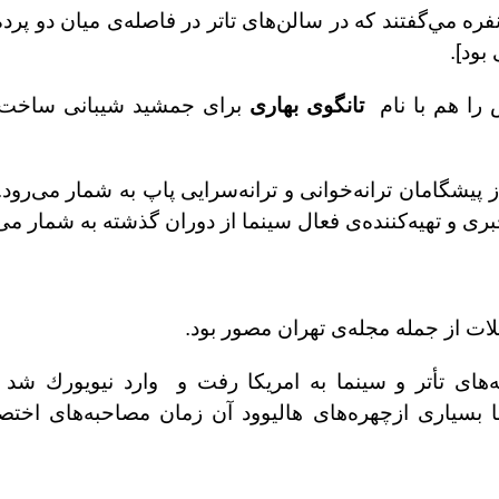
فره مي‌گفتند كه در سالن‌هاى تاتر در فاصله‌ى ميان دو پر
بود].
 را هم با نام
تانگوى بهارى
براى جمشيد شيبانى ساخت و
يشگامان ترانه‌خوانى و ترانه‌سرايى پاپ به شمار مى‌رود.
برى و تهيه‌كننده‌ى فعال سينما از دوران گذشته به شمار مى
‌هاى تأتر و سينما به امريكا رفت و وارد نيويورك شد 
 بسيارى ازچهره‌هاى هاليوود آن زمان مصاحبه‌هاى اختص