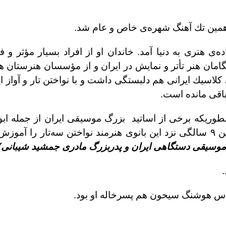
همين تك آهنگ شهره‌ى خاص و عام شد.
و ف
ان هنر تأتر و نمايش در ايران و از مؤسسان هنرستان ه
لاسيك ايرانى هم دلبستگى داشت و با نواختن تار و آواز اي
 باقى مانده است.
ريكه برخى از اساتيد بزرگ موسيقى ايران از جمله ابو
شاگردان مادر جمشيد شيبانى بودند. ابوالحسن در سن ٩ سالگى نزد اين بانوى هنرمند نواختن سه‌
ين موسيقى دستگاهى ايران و پدربزرگ مادرى جمشيد شيبانى)
هندس هوشنگ سيحون هم پسرخاله او بود.