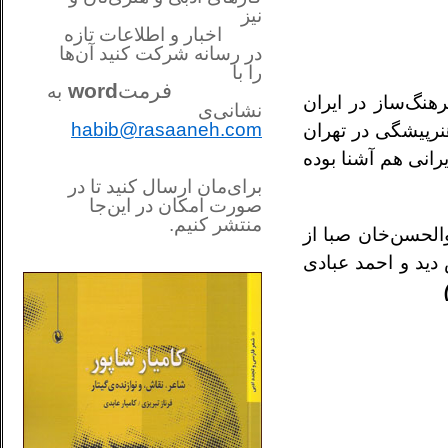
نیز
اخبار و اطلاعات تازه
در رسانه شرکت کنید آن‌ها
را
با
فرمت
word
به
رهنگ‌ساز در ايران
نشانی‌ی
habib@rasaaneh.com
نرپيشگى در تهران
رانى هم آشنا بوده
برای‌مان ارسال کنید تا در
صورت امکان در این‌جا
منتشر کنیم.
الحسن‌خان صبا از
________________________
تار را آموزش ديد و احمد عبادى
....