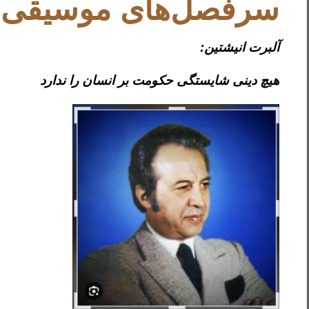
سرفصل‌های موسیقی ای
آلبرت انيشتين:
هيچ دينى شايستگى حكومت بر انسان را ندارد