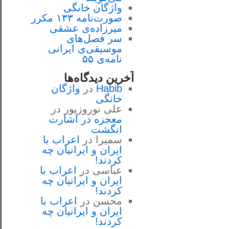
واژگان خانگی
صورت‌نامه ۱۳۳ مکرر
میرزاده‌ی عشقی
سر فصل‌هاى
موسيقى‌ی ايرانى
نامه‌ی ۵۵
آخرین دیدگاه‌ها
Habib
در
واژگان
خانگی
علی نوروزپور
در
معجزه در اشارت
انگشت
سمیرا
در
اعراب با
ايران و ايرانيان چه
كردند!
عباسی
در
اعراب با
ايران و ايرانيان چه
كردند!
محسن
در
اعراب با
ايران و ايرانيان چه
كردند!