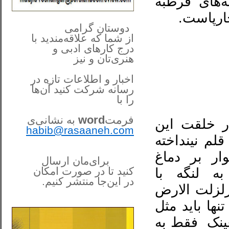
‌های قرطبه
چارپاست.
**************
..
*
دوستان گرامی
از شما
که علاقه‌مندید با
درج کارهای‌ ادبی و
هنری‌تان و نیز
اخبار و اطلاعات تازه در
رسانه شرکت کنید آن‌ها
را
با
فرمت
word
به نشانی‌ی
ر خلقت این
habib@rasaaneh.com
لم نینداخته
ر بر دماغ
برای‌مان ارسال
کنید تا در
صورت امکان
ه لنگه با
در این‌جا
منتشر کنیم.
زلزلت الارض
______________________
....
نها باید مثل
 عینک فقط به