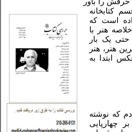
حرفش را باور
_..._________________
سم کتابخانه
اده است که
لاصه هنر با
حتی یک بار
ین هنر، هنر
س ابتدا به
دم که نوشته
ر چهارپایی