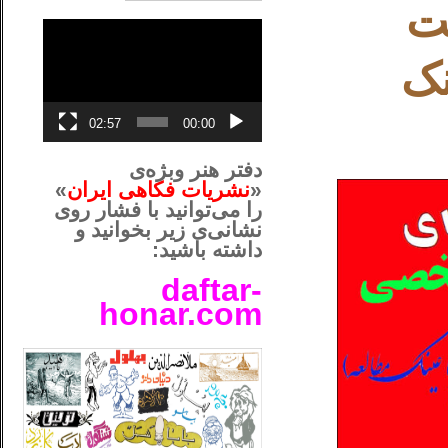
ت
نمایشگر
ویدیو
نک
02:57
00:00
دفتر هنر وبژه‌ی
«
نشریات فکاهی ایران
»
را می‌توانید با فشار روی
نشانی‌ی زیر بخوانید و
داشته باشید:
daftar-
honar.com
__لل____________________