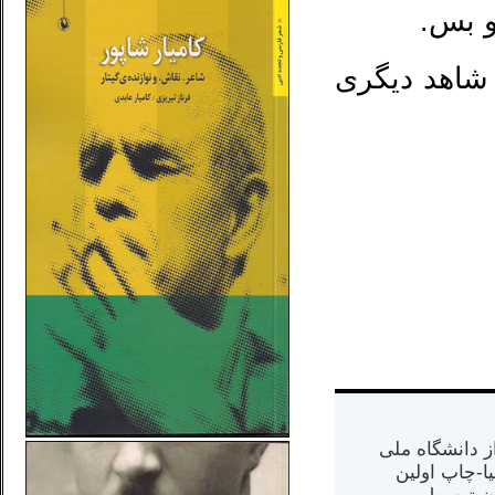
و بس.
 شاهد دیگری
س از دانشگاه ملی
مت در کالیفرنیا-چاپ اولین