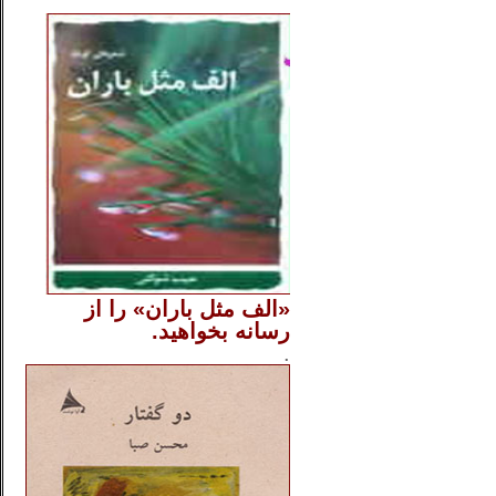
..
«الف مثل باران» را از
رسانه بخواهید.
..............
.
.