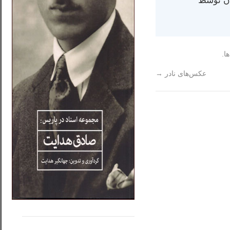
ران) در سال ۱۳۸۴ در ایران توسط
ا.
عکس‌های نادر
→
.....
......