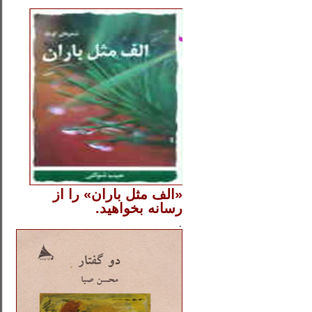
..
«الف مثل باران» را از
رسانه بخواهید.
..............
.
.