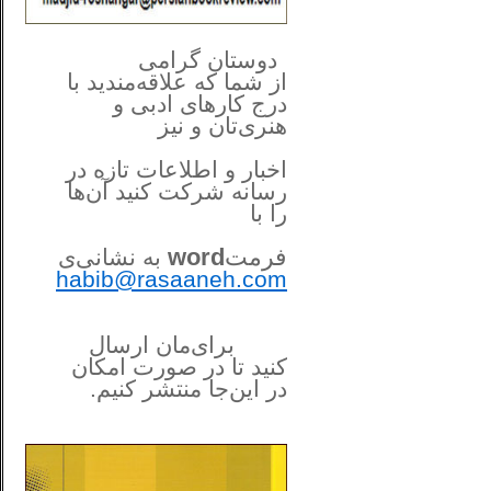
**************
..
*
دوستان گرامی
از شما
که علاقه‌مندید با
درج کارهای‌ ادبی و
هنری‌تان و نیز
اخبار و اطلاعات تازه در
رسانه شرکت کنید آن‌ها
را
با
فرمت
word
به نشانی‌ی
habib@rasaaneh.com
برای‌مان ارسال
کنید تا در
صورت امکان
در این‌جا
منتشر کنیم.
______________________
....