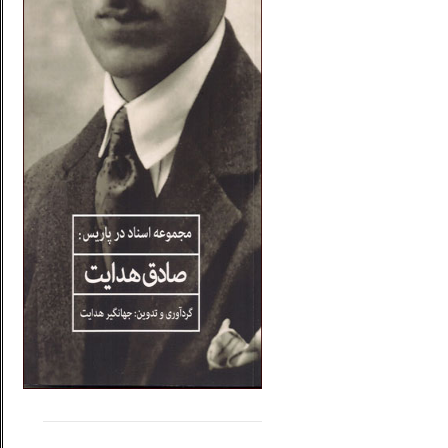
.....
......