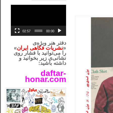
نمایشگر
ویدیو
02:57
00:00
دفتر هنر وبژه‌ی
«
نشریات فکاهی ایران
»
را می‌توانید با فشار روی
نشانی‌ی زیر بخوانید و
داشته باشید:
daftar-
honar.com
__لل____________________