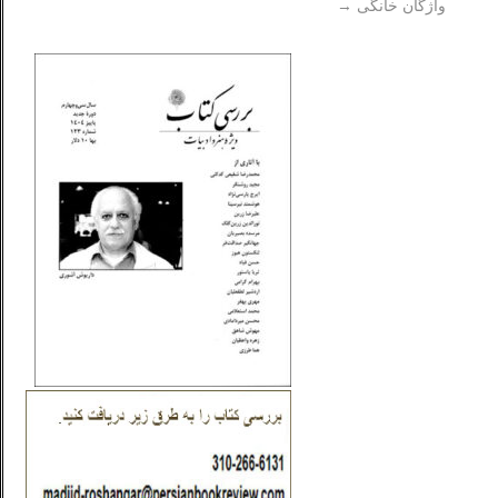
واژگان خانگی
→
_..._________________