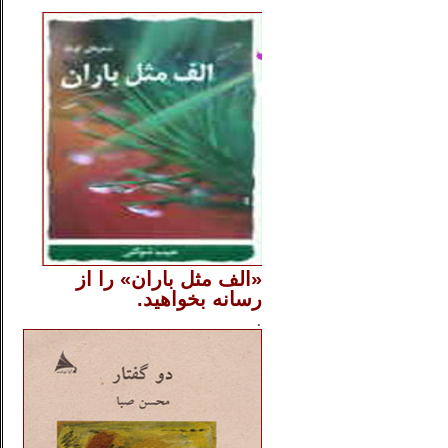
..
«الف مثل باران» را از
رسانه بخواهید.
..............
.
.