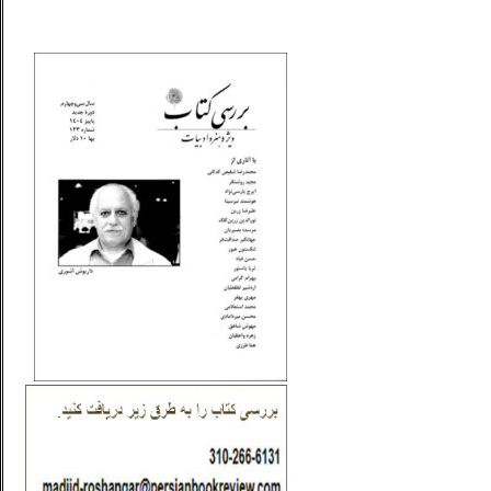
_..._________________