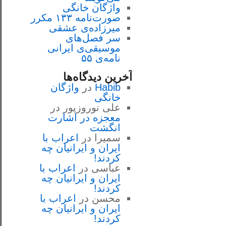
واژگان خانگی
صورت‌نامه ۱۳۳ مکرر
میرزاده‌ی عشقی
سر فصل‌هاى
موسيقى‌ی ايرانى
نامه‌ی ۵۵
آخرین دیدگاه‌ها
Habib
در
واژگان
خانگی
علی نوروزپور
در
معجزه در اشارت
انگشت
سمیرا
در
اعراب با
ايران و ايرانيان چه
كردند!
عباسی
در
اعراب با
ايران و ايرانيان چه
كردند!
محسن
در
اعراب با
ايران و ايرانيان چه
كردند!