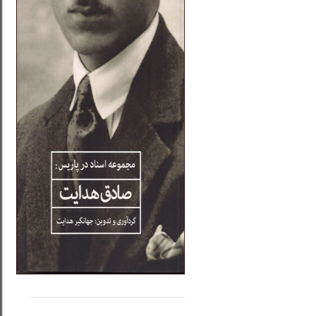
.....
......