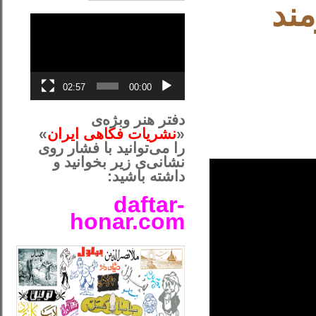
مند
نمایشگر
ویدیو
02:57
00:00
دفتر هنر وبژه‌ی
«
نشریات فکاهی ایران
»
را می‌توانید با فشار روی
نشانی‌ی زیر بخوانید و
داشته باشید:
daftar-
honar.com
__لل____________________