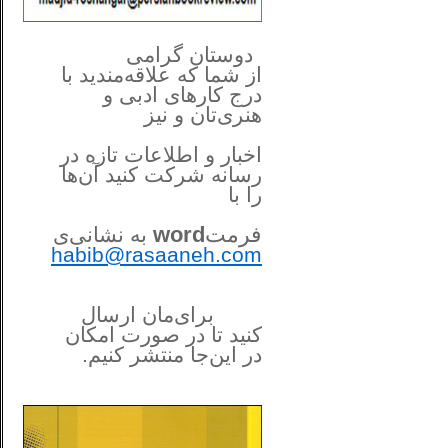
**************
..
*
دوستان گرامی
از شما
که علاقه‌مندید با
درج کارهای‌ ادبی و
هنری‌تان و نیز
اخبار و اطلاعات تازه در
رسانه شرکت کنید آن‌ها
را
با
فرمت
word
به نشانی‌ی
habib@rasaaneh.com
برای‌مان ارسال
کنید تا در
صورت امکان
در این‌جا
منتشر کنیم.
______________________
....