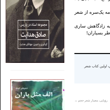
امه یک‌سره از شعر
 به زادگاهش ساری
طر بسیاران!
.....
......
ه دنیا سال ۱۳۶۵ و اقامت در کالیفرنیا-چاپ اولین کتاب شعر
..
رؤیایی، معمار شعر حجم
→