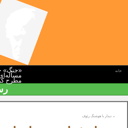
«جنگ» جن
خانه
مسأله‌ای
مطرح کرده
رس
←
دیدار با هوشنگ رئوف