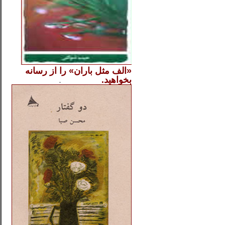
«الف مثل باران» را از
رسانه
بخواهید.
..............
.
.