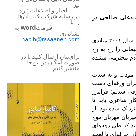
نیز
اخبار و اطلاعات تازه
در رسانه شرکت کنید آن‌ها
سیدعلی صالحی در
را
با
فرمت
word
به
نشانی‌ی
habib@rasaaneh.com
دکتر فرامرز سلیمانی، شاعر و مترجم درگذشت. در دوردست‌ها می‌زیست به ایام وداع با واژه. آخرین دیدار ما به سال ۲۰۰۱ میلادی
یمانی را رخ به رخ
برای‌مان ارسال کنید تا در
آدم محترمی شنیده
صورت امکان در این‌جا
منتشر کنیم.
________________________
م، مودب و به شدت
....
ران ورقه‌ای دست
رفی شدیم: فرامرز
ار شاعری باید تا
زدیک شده بود. از
میزبان مهربان موج
سید که طی دهه‌های
 حرفه‌ای با لهجه