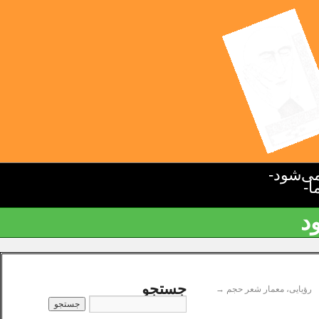
ی‌شود-
ا-
د
جستجو
رؤیایی، معمار شعر حجم
→