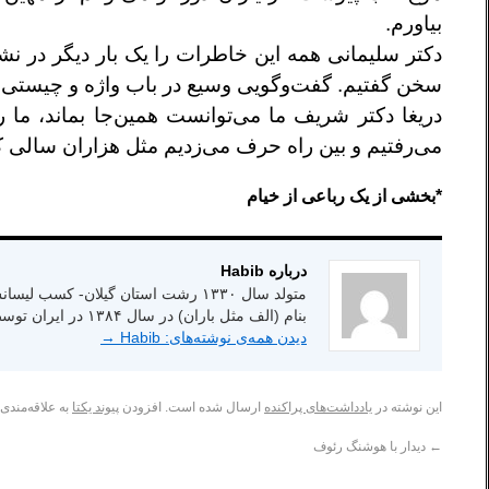
بیاورم.
دکتر سلیمانی همه این خاطرات را یک بار دیگر در نش
سخن گفتیم. گفت‌وگویی وسیع در باب واژه و چیستی م
دریغا دکتر شریف ما می‌توانست همین‌جا بماند‌، ما 
می‌رفتیم و بین راه حرف می‌زدیم مثل هزاران سالی ک
*بخشی از یک رباعی از خیام
درباره Habib
بنام (الف مثل باران) در سال ۱۳۸۴ در ایران توسط انتشارات شاعر امروز.
دیدن همه‌ی نوشته‌های: Habib
→
این نوشته در
یادداشت‌های پراکنده
ارسال شده است. افزودن
پیوند یکتا
به علاقه‌مندی‌ه
←
دیدار با هوشنگ رئوف