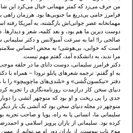
من حرف می‌زد که کمتر مهمانی خیال می‌کرد این شاعر
فرامرز حامی بی‌دریغ ما جنوبی‌ها بود. هرزمان راهی ب
مهمانخانه عصر جوانی‌اش بازگشته‌، به آمریکا رفته اس
دوست دیرین ما هم بود‌، و بعد کلمه، شعر‌ و دیدارها.
است که خوابی‌، بی‌هوشی! به محض احساس سلامتی از 
مرا ندید‌، به دانشکده آمد، گفتم مهم نیست.
دکتر فرامرز سلیمانی‌، دوست دانای ما در حلقه موجب ن
به او گفتم: ترجمه شعرهای پابلو نرودا – همراه با د
دفتر «نیکسون‌کُشی» و «بلندی‌های ماچوپیچو» را با هم
دنیای سخن کار درازمدت روزنامه‌نگاری را تجربه کرده
جدی را پی ریخت و او بود که منوچهر آتشی را دوباره
منوچهر در مجله دنیای سخن بود که آتشی یک بار دیگر با
سلیمانی ما‌، انسانی پا به راه‌، پویا و صاحب تجربه 
کرده بود. سلیمانی از یاران پرویز اسلامی و احمدرض
موج ناب پیوست. از یاران دور او می‌توانم از مهین خ