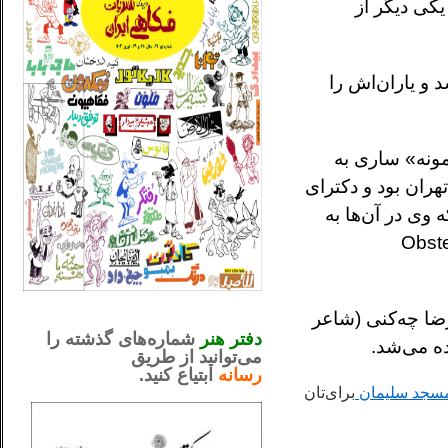
یکی دیگر از
 و یاران‌اش را
«نمونه» ساری به
ران بود و دکترای
وی در آن‌ها به
نان، زایمان و نازایی (به انگلیسی: Obstetrician-
_..._________________
حمدرضا چه‌کنی (شاعر
.....................................................
دفتر هنر
شماره‌های گذشته را
ده می‌شد.
می‌توانید از طریق
رسانه
ابتیاع کنید.
ntjv ikv
_..._________________
 مسجد سلیمان
برای‌تان