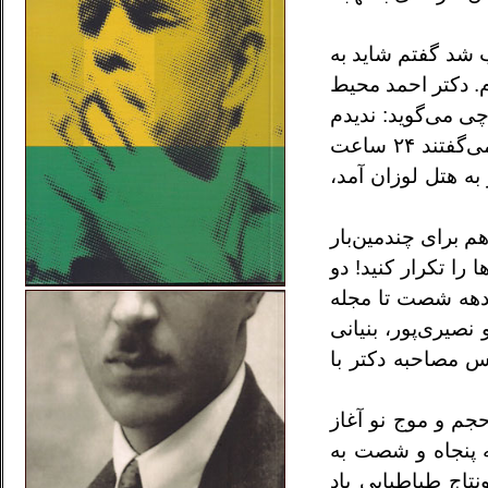
ب شد گفتم شاید به
م. دکتر احمد محیط
چی می‌گوید: ندیدم
صالحی را! اما به سرعت آمبولانس و دکتر سلیمانی سر می‌رسند‌، در اتاق را با زور باز می‌کنند. ۲۴ ساله بودم. می‌گفتند ۲۴ ساعت
ه هتل لوزان آمد،
م برای چندمین‌بار
را تکرار کنید! دو
ل دهه شصت تا مجله
صیری‌پور‌، بنیانی
س مصاحبه دکتر با
حجم و موج نو آغاز
ه پنجاه و شصت به
نتاج طباطبایی یاد