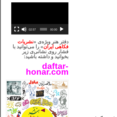
نمایشگر
ویدیو
02:57
00:00
دفتر هنر وبژه‌ی «
نشریات
فکاهی ایران
» را می‌توانید با
فشار روی نشانی‌ی زیر
بخوانید و داشته باشید:
daftar-
honar.com
__لل_____________________