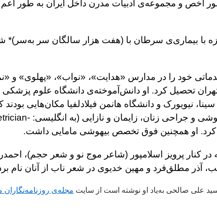
 طور اخص و مجموعه‌ی ادبیات مدرن داخل ایران به طور اعم 
رزه با بیماری‌ی سرطان با (هفت هزار سالگان سر به‌سر)* شد
و تحصیلات مقدماتی خود را در مدارس «هدایت»، «نواب»، «پهلوی» و 
هران تحصیل کرد. او دانش‌آموخته‌ی دانشگاه علوم پزشکی ته
، نیویورک و دانشگاه هانمن فیلادلفیا مکان‌هایی بودند که 
ادامهٔ تحصیل پرداخت. او تخصص خود را در رشتهٔ بی‌هوشی و جراحی ز
شاعرانی بود که در کنار پرویز اسلامپور (شاعر موج نو و شعر حجم)، ا
ب، آذر مطلق‌فرد و مهین خدیوی در شعر ناب از آنان نام بر
سید علی صالحی به‌یاد او نوشته است از سایت
مجله‌ی روزنامه‌نگاران