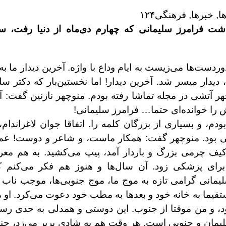
شت فرامرز سلیمانی که چهارم دی‌ماه از دنیا رفت، 
 دیدار میسر شد. آخرین دیدار! اما نخستین‌بار که دکتر سل
هر آتشی در مجله تماشا رفته بودم. منوچهر نازنین گفت: 
یش را خوانده‌ای حتما… فرامرز سلیمانی!
م‌، و بسیاری از بزرگان کلمه را. اتفاقا جوان لاغراندا
حی بود. منوچهر گفت: همکار ماست‌، و شاعر و دوست! عم
یف چرمی بزرگ و باردار آمد‌، پیپ می‌کشید. به هم مع
و برای پزشکی زود. آن سال‌ها و هنوز هم فکر می‌کنم ک
مانی گرامی تازه به موج ما‌، موج جنوبی‌ها،‌ موجب ناب ن
تقیما به خانه خود و بعدها به مطب خود دعوت می‌کرد. او 
 بود‌، و من موقتا از جنوب‌. این دوستی و همدلی به حدی ر
یمان و جنوبی است. هر وقت هم به شادی پرپر می‌زد‌، چنان