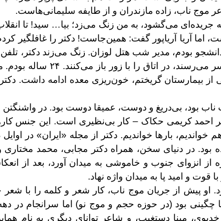
 موج ناب‌، زاده مازندران و از طایفه سلیمانی‌هاست.
ه جریده‌ای می‌گشود،‌ به من زنگ می‌زد؛ بیا… سید! تا انقلا
ت، اما آریا آریاپور گفت: همین‌جاست! دکتر را غافلگیر کرد
 دانشجو بودم، مدیر شب هتل لوزان. زنگ می‌زند دکتر‌، تلفن‌
بیمارستان گریختم‌، خون‌ریزی معده ادامه داشت. دکتر ب
اب بود‌، بی‌دریغ و دوست‌، عمیقا دوست بود. در واشنگتن ه
کتر احمد کریمی حکاک – کار بی‌نظیری است. این جنس کارها 
 خواندیم‌، بارها خواندیم. دکتر از مجله «ایران» در اوای
 بود. در دنیای سخن، همراه دکتر مجابی،‌ محمد مختاری و ن
 از انزوای جنوب و خاموشی به میدان آورد‌، بعد از انعکا
 قوت و امید پا به میدان واژه نهاد.
بود. او پیش از جریان موج ناب‌، کار شعر و کلمه را با شعر 
ا چگینی بود (در حوزه حجم و موج نو) اما سرانجام در ده
دیوی‌، مینا دستغیب‌، و شاعر توانای دیگری به نام همایو