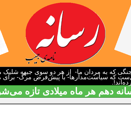
گی که به مردان ما- از هر دو سوی جبهه شلیک م
‌ست که سیاست‌مدارها- با پیش‌فرض مرگ- برای م
‌اند!.
انه دهم هر ماه میلادی تازه می‌شو