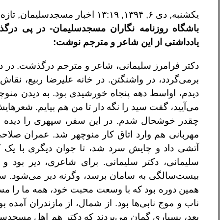
یکشنبه, دی ۶, ۱۳۹۴, ۱۳:۱۹ اخبار مسجدسلیمان, تازه‌ها, خبرها, فرهنگی۱۲۴
باشگاه روزنامه نگاران مسجدسلیمان- در پی درگذ
یادداشتی از این شاعر و مترجم نوشت:
برمی‌گردد‌، در واشنگتن. در خانه علیرضا ربیع، نقاش،
دیدم‌، اواسط دهه پنجاه خورشیدی بود. به دیدن منوچ
می‌آیید‌، گفت سید را نگه دار تا من هم بیایم. شعرها
چقدر خوشحال شدم‌. در این سفر‌، سپهری را دیده بود
مهربانی هم وارد اتاق کار منوچهر شد. عمران صلا
آتشی داد و چایش سرد شد‌، تا جوان دیگری با یک ک
سلیمانی‌، دکتر سلیمانی‌. برای شاعری‌، دیر بود 
بیست‌سالگی به سامان برسد‌، وگرنه دیر می‌شود. سلی
همین دوره بود که با وسعت محبت خود،‌ همه ما را مس
ناب و موج نابی‌ها بود‌. از شمال‌، از مازندران آمده
بعد‌، بسیاری گمان می‌بردند که دکتر هم اهل مسجدسل