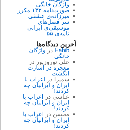
واژگان خانگی
صورت‌نامه ۱۳۳ مکرر
میرزاده‌ی عشقی
سر فصل‌هاى
موسيقى‌ی ايرانى
نامه‌ی ۵۵
آخرین دیدگاه‌ها
Habib
در
واژگان
خانگی
علی نوروزپور
در
معجزه در اشارت
انگشت
سمیرا
در
اعراب با
ايران و ايرانيان چه
كردند!
عباسی
در
اعراب با
ايران و ايرانيان چه
كردند!
محسن
در
اعراب با
ايران و ايرانيان چه
كردند!