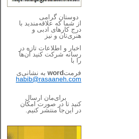
**************
..
*
دوستان گرامی
از شما
که علاقه‌مندید با
درج کارهای‌ ادبی و
هنری‌تان و نیز
اخبار و اطلاعات تازه در
رسانه شرکت کنید آن‌ها
را
با
فرمت
word
به نشانی‌ی
habib@rasaaneh.com
برای‌مان ارسال
کنید تا در
صورت امکان
در این‌جا
منتشر کنیم.
______________________
....