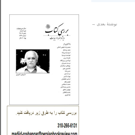
_..._________________
نوشتهٔ بعدی
→