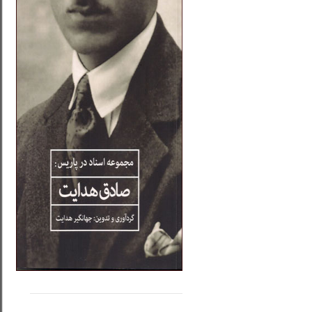
.....
......