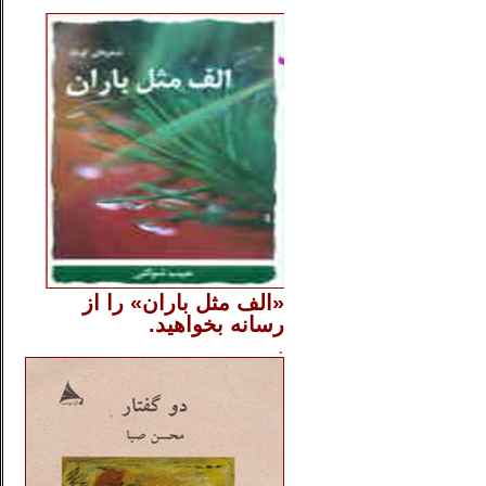
..
«الف مثل باران» را از
رسانه بخواهید.
..............
.
.