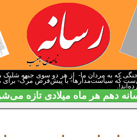
گی که به مردان ما- از هر دو سوی جبهه شلیک م
‌ست که سیاست‌مدارها- با پیش‌فرض مرگ- برای م
‌اند!.
انه دهم هر ماه میلادی تازه می‌شو