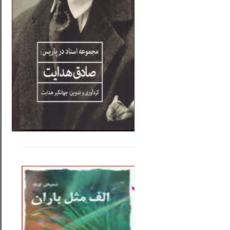
.....
......
..