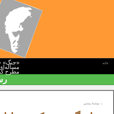
«جنگ» جن
خانه
مسأله‌ای
مطرح کرده
رس
←
نوشتهٔ پیشین