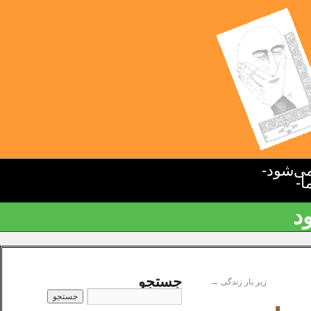
ی‌شود-
ا-
د
جستجو
زیر بار زندگی
→