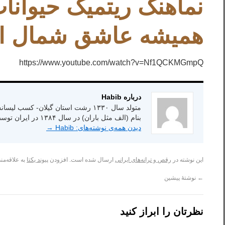
نماهنگ ریتمیک حیوانات
همیشه عاشق شمال ای
https://www.youtube.com/watch?v=Nf1QCKMGmpQ
درباره Habib
بنام (الف مثل باران) در سال ۱۳۸۴ در ایران توسط انتشارات شاعر امروز.
دیدن همه‌ی نوشته‌های: Habib
→
این نوشته در
رقص و ترانه‌های ایرانی
ارسال شده است. افزودن
پیوند یکتا
به علاقه‌مند
←
نوشتهٔ پیشین
نظرتان را ابراز کنید