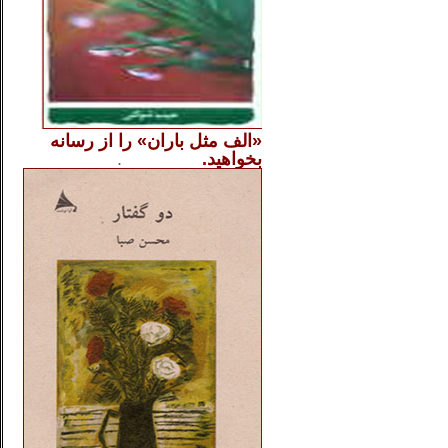
«الف مثل باران» را از
رسانه
بخواهید.
..............
.
.