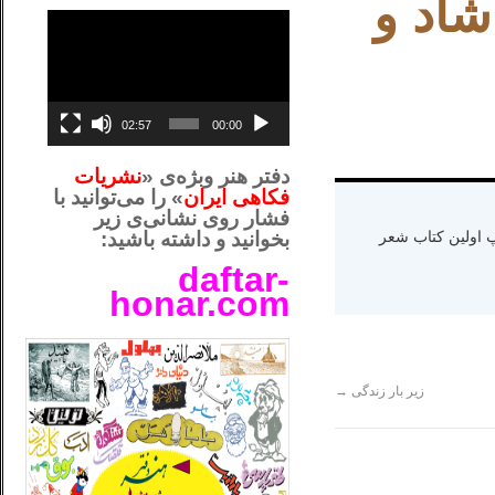
شاد و
نمایشگر
ویدیو
02:57
00:00
دفتر هنر وبژه‌ی «
نشریات
فکاهی ایران
» را می‌توانید با
فشار روی نشانی‌ی زیر
ه دنیا سال ۱۳۶۵ و اقامت در کالیفرنیا-چاپ اولین کتاب شعر
بخوانید و داشته باشید:
daftar-
honar.com
__لل_____________________
زیر بار زندگی
→