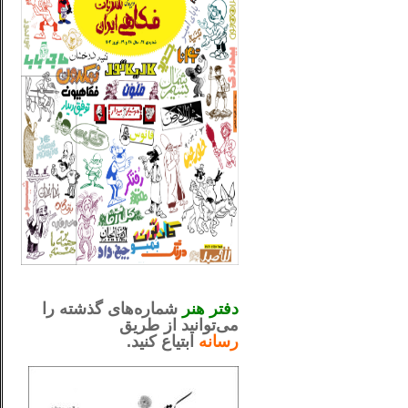
_..._________________
.....................................................
دفتر هنر
شماره‌های گذشته را
می‌توانید از طریق
رسانه
ابتیاع کنید.
ntjv ikv
_..._________________