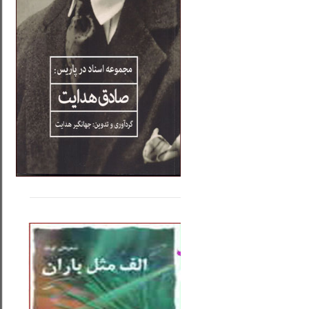
.....
......
..