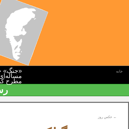
«جنگ» جن
خانه
مسأله‌ای
مطرح کرده
رس
←
عکس روز