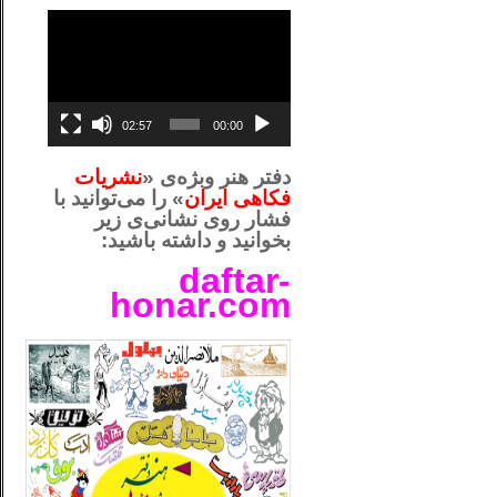
نمایشگر
ویدیو
02:57
00:00
دفتر هنر وبژه‌ی «
نشریات
فکاهی ایران
» را می‌توانید با
فشار روی نشانی‌ی زیر
بخوانید و داشته باشید:
daftar-
honar.com
__لل_____________________