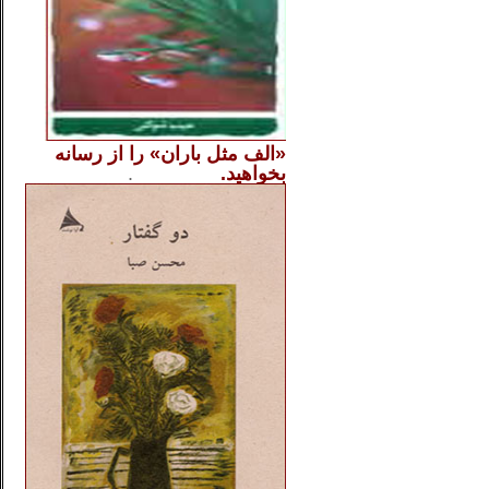
«الف مثل باران» را از
رسانه
بخواهید.
..............
.
.