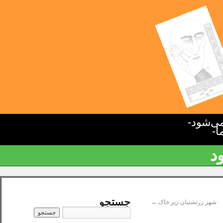
ی‌شود-
ا-
د
جستجو
شهر زرتشتیان زیر خاک
→