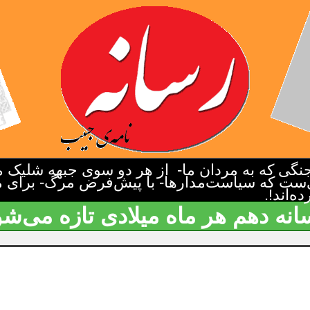
گی که به مردان ما- از هر دو سوی جبهه شلیک م
‌ست که سیاست‌مدارها- با پیش‌فرض مرگ- برای م
‌اند!.
انه دهم هر ماه میلادی تازه می‌شو