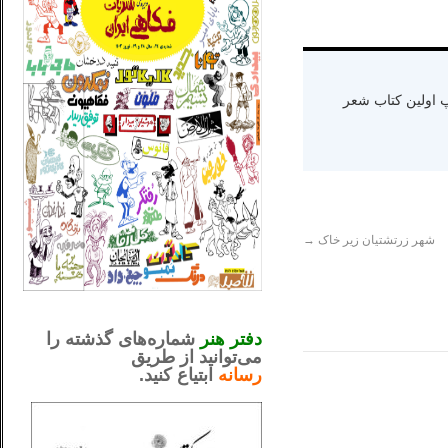
ه دنیا سال ۱۳۶۵ و اقامت در کالیفرنیا-چاپ اولین کتاب شعر
شهر زرتشتیان زیر خاک
→
_..._________________
.....................................................
دفتر هنر
شماره‌های گذشته را
می‌توانید از طریق
رسانه
ابتیاع کنید.
ntjv ikv
_..._________________