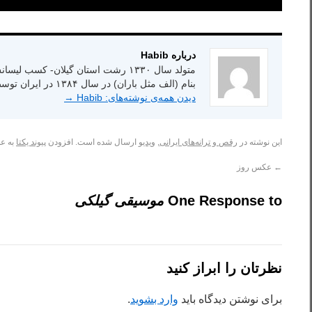
درباره Habib
بنام (الف مثل باران) در سال ۱۳۸۴ در ایران توسط انتشارات شاعر امروز.
دیدن همه‌ی نوشته‌های: Habib
→
این نوشته در
رقص و ترانه‌های ایرانی
,
ویدیو
ارسال شده است. افزودن
پیوند یکتا
به عل
←
عکس روز
One Response to
موسیقی گیلکی
نظرتان را ابراز کنید
برای نوشتن دیدگاه باید
وارد بشوید
.