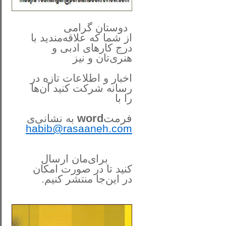
**************
..
*
دوستان گرامی
از شما
که علاقه‌مندید با
درج کارهای‌ ادبی و
هنری‌تان و نیز
اخبار و اطلاعات تازه در
رسانه شرکت کنید آن‌ها
را
با
فرمت
word
به نشانی‌ی
habib@rasaaneh.com
برای‌مان ارسال
کنید تا در
صورت امکان
در این‌جا
منتشر کنیم.
______________________
....