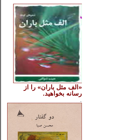
..
«الف مثل باران» را از
رسانه بخواهید.
..............
.
.