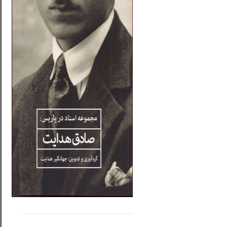
.....
......