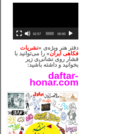
نمایشگر
ویدیو
02:57
00:00
دفتر هنر وبژه‌ی «
نشریات
فکاهی ایران
» را می‌توانید با
فشار روی نشانی‌ی زیر
بخوانید و داشته باشید:
daftar-
honar.com
__لل_____________________