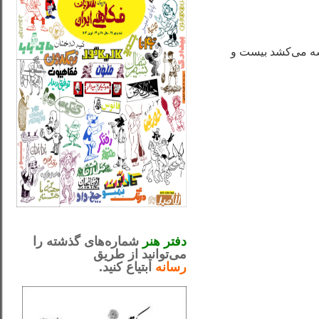
ه می‌کشد بیست و
_..._________________
.....................................................
دفتر هنر
شماره‌های گذشته را
می‌توانید از طریق
رسانه
ابتیاع کنید.
ntjv ikv
_..._________________