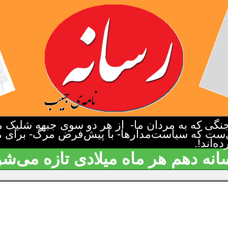
گی که به مردان ما- از هر دو سوی جبهه شلیک م
‌ست که سیاست‌مدارها- با پیش‌فرض مرگ- برای م
‌اند!.
انه دهم هر ماه میلادی تازه می‌شو