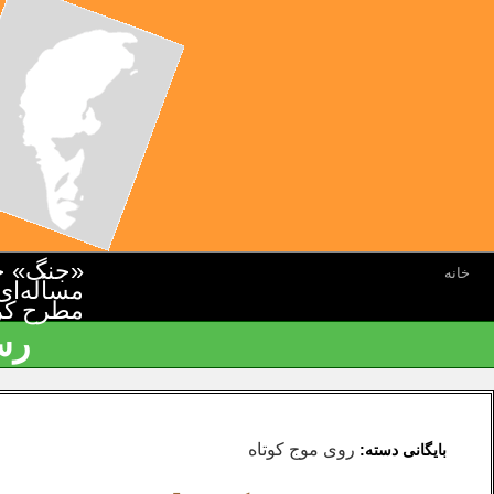
«جنگ» جن
خانه
مسأله‌ای
مطرح کرده
رس
روی موج کوتاه
بایگانی دسته: