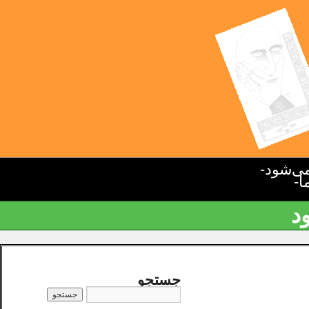
ی‌شود-
ا-
د
جستجو