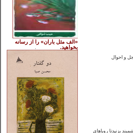
«الف مثل باران» را از
رسانه
بخواهید.
..............
.
.
جل و احوال
ند بزنیدتا رویاهای