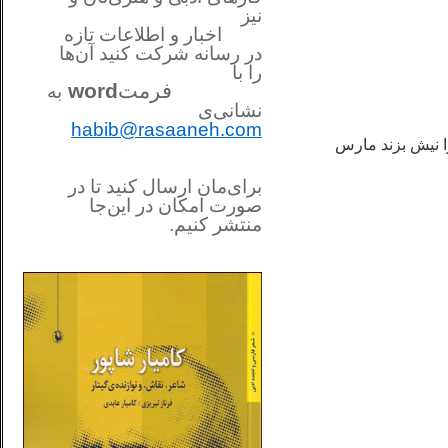
نیز
اخبار و اطلاعات تازه
در رسانه شرکت کنید آن‌ها
را
با
فرمت
word
به
نشانی‌ی
habib@rasaaneh.com
ز عسلی که چشمان توست …………………………….خورد پیش از آن‌که این زنبور مزاحم رویای‌های‎ام را نیش بزند مارس
برای‌مان ارسال کنید تا در
صورت امکان در این‌جا
منتشر کنیم.
________________________
....