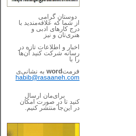
**************
..
*
دوستان گرامی
از شما
که علاقه‌مندید با
درج کارهای‌ ادبی و
هنری‌تان و نیز
اخبار و اطلاعات تازه در
رسانه شرکت کنید آن‌ها
را
با
فرمت
word
به نشانی‌ی
habib@rasaaneh.com
برای‌مان ارسال
کنید تا در
صورت امکان
در این‌جا
منتشر کنیم.
______________________
....