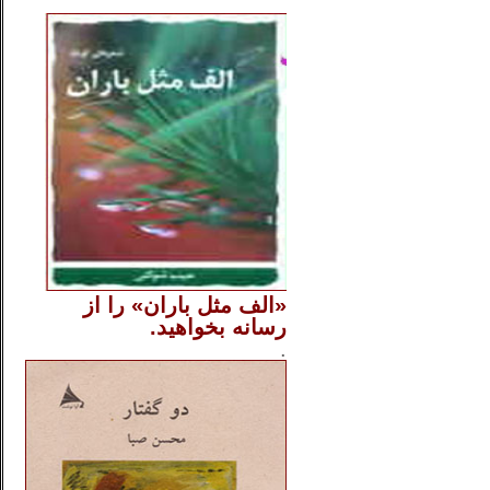
..
«الف مثل باران» را از
رسانه بخواهید.
..............
.
.