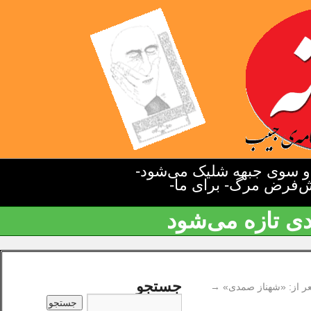
دو سوی جبهه شلیک می‌شود-
یش‌فرض مرگ- برای ما-
دی تازه می‌شود
جستجو
ر از: «شهناز صمدی»
→