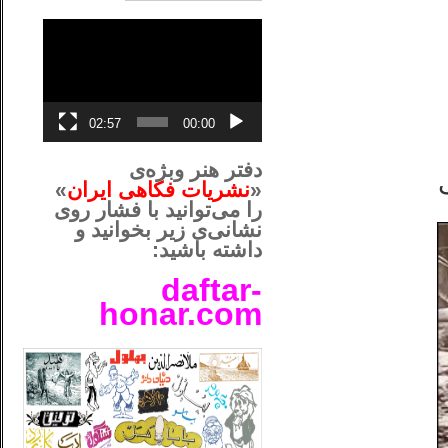
نمایشگر
ویدیو
02:57
00:00
دفتر هنر وبژه‌ی
«
نشریات فکاهی ایران
»
را می‌توانید با فشار روی
نشانی‌ی زیر بخوانید و
داشته باشید:
daftar-
honar.com
__لل____________________