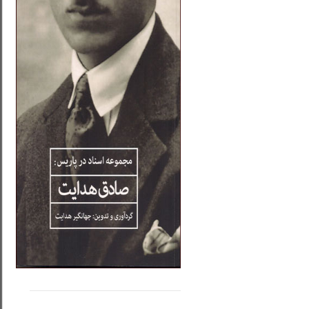
.....
......