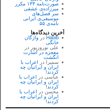
صورت‌نامه ۱۳۳ مکرر
میرزاده‌ی عشقی
سر فصل‌هاى
موسيقى‌ی ايرانى
نامه‌ی ۵۵
آخرین دیدگاه‌ها
Habib
در
واژگان
خانگی
علی نوروزپور
در
معجزه در اشارت
انگشت
سمیرا
در
اعراب با
ايران و ايرانيان چه
كردند!
عباسی
در
اعراب با
ايران و ايرانيان چه
كردند!
محسن
در
اعراب با
ايران و ايرانيان چه
كردند!