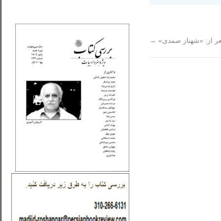
_..._________________
ر از: «شهناز صمدی»
→