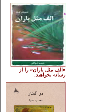
..
«الف مثل باران» را از
رسانه بخواهید.
..............
.
.