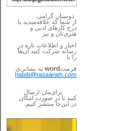
**************
..
*
دوستان گرامی
از شما
که علاقه‌مندید با
درج کارهای‌ ادبی و
هنری‌تان و نیز
اخبار و اطلاعات تازه در
رسانه شرکت کنید آن‌ها
را
با
فرمت
word
به نشانی‌ی
habib@rasaaneh.com
برای‌مان ارسال
کنید تا در
صورت امکان
در این‌جا
منتشر کنیم.
______________________
....