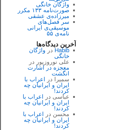
واژگان خانگی
صورت‌نامه ۱۳۳ مکرر
میرزاده‌ی عشقی
سر فصل‌هاى
موسيقى‌ی ايرانى
نامه‌ی ۵۵
آخرین دیدگاه‌ها
Habib
در
واژگان
خانگی
علی نوروزپور
در
معجزه در اشارت
انگشت
سمیرا
در
اعراب با
ايران و ايرانيان چه
كردند!
عباسی
در
اعراب با
ايران و ايرانيان چه
كردند!
محسن
در
اعراب با
ايران و ايرانيان چه
كردند!