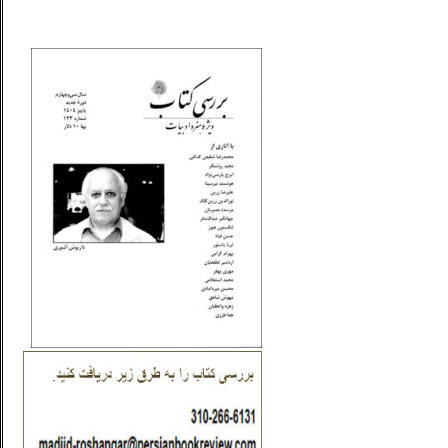
_..._________________