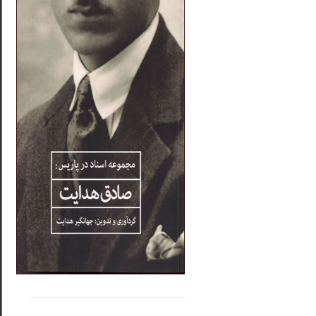
.....
......