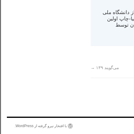
س از دانشگاه ملی
مت در کالیفرنیا-چاپ اولین
ران) در سال ۱۳۸۴ در ایران توسط
می‌گویند ۱۳۹
→
با افتخار نیرو گرفته از WordPress.