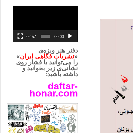
نمایشگر
ویدیو
02:57
00:00
دفتر هنر وبژه‌ی
«
نشریات فکاهی ایران
»
را می‌توانید با فشار روی
نشانی‌ی زیر بخوانید و
داشته باشید:
daftar-
honar.com
__لل____________________