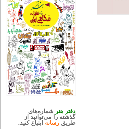
_..._________________
............................................
دفتر هنر
شماره‌های
گذشته را می‌توانید از
طریق
رسانه
ابتیاع کنید.
ntjv ikv