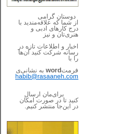
**************
..
*
دوستان گرامی
از شما
که علاقه‌مندید با
درج کارهای‌ ادبی و
هنری‌تان و نیز
اخبار و اطلاعات تازه در
رسانه شرکت کنید آن‌ها
را
با
فرمت
word
به نشانی‌ی
habib@rasaaneh.com
برای‌مان ارسال
کنید تا در
صورت امکان
در این‌جا
منتشر کنیم.
______________________
....