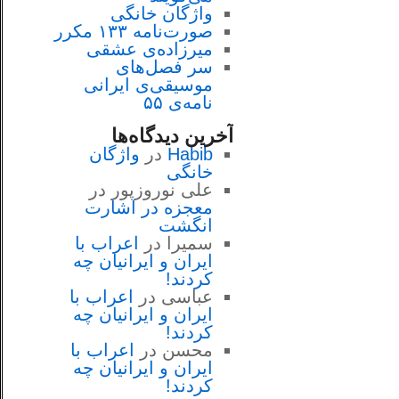
واژگان خانگی
صورت‌نامه ۱۳۳ مکرر
میرزاده‌ی عشقی
سر فصل‌هاى
موسيقى‌ی ايرانى
نامه‌ی ۵۵
آخرین دیدگاه‌ها
Habib
در
واژگان
خانگی
علی نوروزپور
در
معجزه در اشارت
انگشت
سمیرا
در
اعراب با
ايران و ايرانيان چه
كردند!
عباسی
در
اعراب با
ايران و ايرانيان چه
كردند!
محسن
در
اعراب با
ايران و ايرانيان چه
كردند!