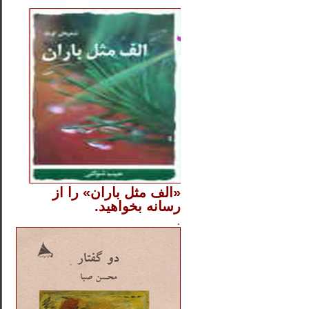
..
«الف مثل باران» را از
رسانه بخواهید.
..............
.
.