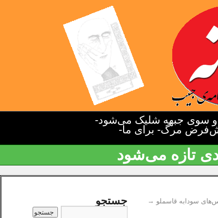
دو سوی جبهه شلیک می‌شود-
یش‌فرض مرگ- برای ما-
دی تازه می‌شود
جستجو
‌های سودابه قاسملو
→