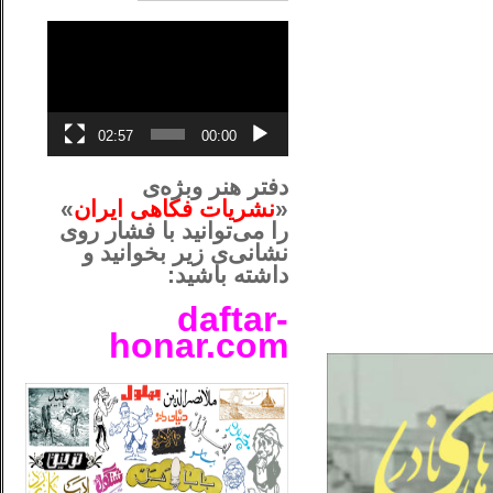
نمایشگر
ویدیو
02:57
00:00
دفتر هنر وبژه‌ی
«
نشریات فکاهی ایران
»
را می‌توانید با فشار روی
نشانی‌ی زیر بخوانید و
داشته باشید:
daftar-
honar.com
__لل____________________