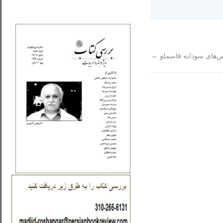
_..._________________
‌های سودابه قاسملو
→