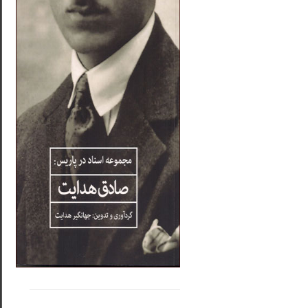
.....
......