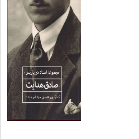
.....
......