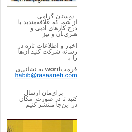
**************
..
*
دوستان گرامی
از شما
که علاقه‌مندید با
درج کارهای‌ ادبی و
هنری‌تان و نیز
اخبار و اطلاعات تازه در
رسانه شرکت کنید آن‌ها
را
با
فرمت
word
به نشانی‌ی
habib@rasaaneh.com
برای‌مان ارسال
کنید تا در
صورت امکان
در این‌جا
منتشر کنیم.
______________________
....