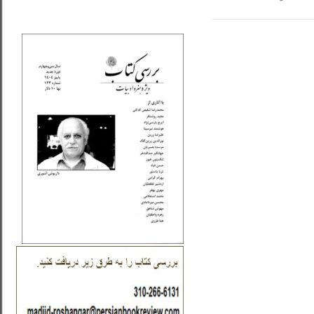
_..._________________