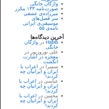
واژگان خانگی
صورت‌نامه ۱۳۳ مکرر
میرزاده‌ی عشقی
سر فصل‌هاى
موسيقى‌ی ايرانى
نامه‌ی ۵۵
آخرین دیدگاه‌ها
Habib
در
واژگان
خانگی
علی نوروزپور
در
معجزه در اشارت
انگشت
سمیرا
در
اعراب با
ايران و ايرانيان چه
كردند!
عباسی
در
اعراب با
ايران و ايرانيان چه
كردند!
محسن
در
اعراب با
ايران و ايرانيان چه
كردند!