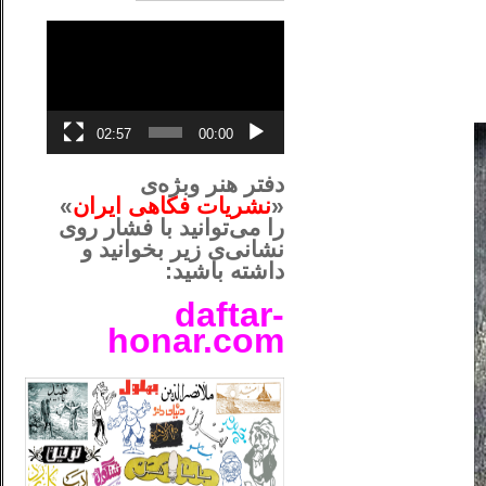
نمایشگر
ویدیو
02:57
00:00
دفتر هنر وبژه‌ی
«
نشریات فکاهی ایران
»
را می‌توانید با فشار روی
نشانی‌ی زیر بخوانید و
داشته باشید:
daftar-
honar.com
__لل____________________