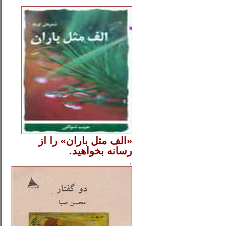
..
«الف مثل باران» را از
رسانه بخواهید.
..............
.
.