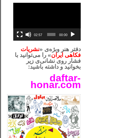
نمایشگر
ویدیو
02:57
00:00
دفتر هنر وبژه‌ی «
نشریات
فکاهی ایران
» را می‌توانید با
فشار روی نشانی‌ی زیر
بخوانید و داشته باشید:
daftar-
honar.com
__لل_____________________