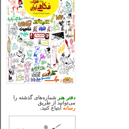
_..._________________
.....................................................
دفتر هنر
شماره‌های گذشته را
می‌توانید از طریق
رسانه
ابتیاع کنید.
ntjv ikv
_..._________________