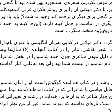
! فراموش نکردیم، سفره‌ی استنفورد پهن شده بود تا گنجی ب
پر، تا دکتر میلانی آن‌ را برای روشن‌فکران غربی کلمه‌به‌کلم
 گنجی برای دیگران ترجمه کند وجود نداشت؟) باید یادآور 
گری در انباشت و حمل کینه دارند. (این‌جا کینه به احمد ش
ک‌تاریخ‌پژوه سخت شگرف است.
دد. دکتر میلانی در کتابی به‌زبان انگلیسی با عنوان نام‌دارا
طیف وسیعی از چهره‌های مشهور در حوزه‌ی اقتصاد، 
م دلیل نبودن شاعری چون احمد شاملو را در بخش شاعران
نام شاملو در لیست شما بود ولی بعد به‌عللی کنار گذاشته 
اشد و در کتاب هم آمده گوگوش است. او از آقای شاملو «را
قابل قیاسی با شاعرانی که در کتاب آمده‌اند (مانند نیما، 
 چهار شاعر که به آن‌ها پرداخته‌ایم در رشته‌ای تغییراتی 
بک تازه‌ای نداشته که بتواند بماند. غیر از من نظر ابرا