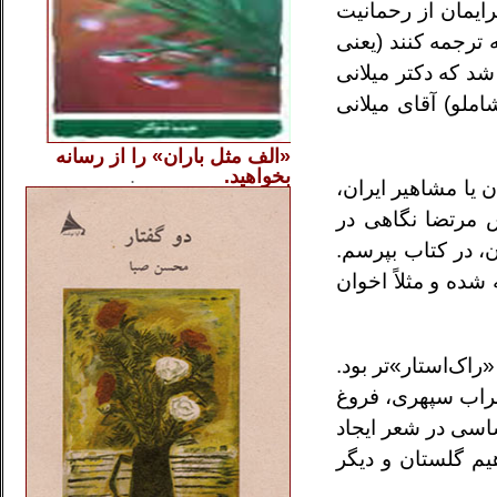
رایمان از رحمانیت
ه ترجمه کنند (یعنی
شد که دکتر میلانی
املو) آقای میلانی
«الف مثل باران» را از
رسانه
بخواهید.
..............
.
.
ن یا مشاهیر ایران،
شعر نقاشی، تئاتر را در کتاب گنجانده. (۶) سال‌ها پیش مرتضا نگاهی در
، در کتاب بپرسم.
شده و مثلاً اخوان
ک‌استار»‌تر بود.
سهراب سپهری، فروغ
اساسی در شعر ایجاد
هیم گلستان و دیگر