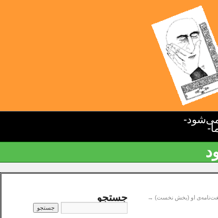
ی‌شود-
ا-
د
جستجو
لغت‌نامه‌ی او (بخش نخست)
→