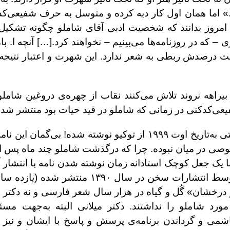
» اما همان اول کار دبه کرده و متوسل به حرف شفیعی‌کد
ن امروز بدانند که شخصیت ادبی آقای شاملو چگونه تشکی
 که در روزنامه‌ها می‌بینیم – نخواهند کرد.[…] آنچه ا. با
صت درصدش ربطی به شعر ندارد. این شهرت و اعتبار نتی
 بیراهه نروند تلاش می‌کنند نقاب از چهره‌ی دروغین شامل
ی‌کدکنی در زمانی که شاملو در قید حیات بود منتشر شده
حال آن‌که نوشته‌ی شفیعی در نامه‌ای و در پاسخ دوستی به‌تاریخ اوت ۱۹۹۹ از توکیو نوش
وصی در میان نبوده. چرا که درگذشت شاملو چند ماه پس از
یک جعل کوچک استادانه زمان نوشته‌ شدن نامه با انتشار آن
متن و نامه‌ی شفیعی‌کدکنی در کتاب با چراغ و آینه توسط انتشارات
خشان» گُل‌ و ‌گیاه در هزار سال شعر فارسی و نه دکتر عب
رد شاملو را نداشتند. دکتر میلانی البته به‌جهت مسئو
شمی و گرداندن برنامه‌ی پرسش‌ و پاسخ با ایشان و نیز 