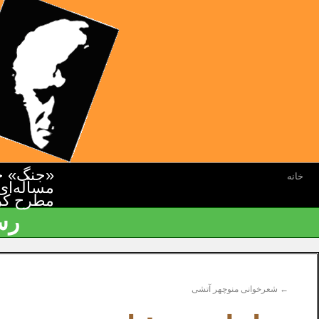
«جنگ» جن
خانه
مسأله‌ای
مطرح کرده
رس
←
شعرخوانی منوچهر آتشی