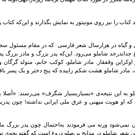
 کتاب را نیز روی مونیتور به ‌نمایش بگذارند و این‌که کتاب 
 ‌و‌ گیاه در هزارسال شعر فارسی که در مقام مسئول سجل
غ جداندرجد شاملو می‌رود. این‌که پدر بزرگ و مادر بزرگ پ
 اوکراین وقفقاز. مادر شاملو، کوکب خانم، متولد گرگان و
مادر شاملو هشت شکم زاییده که پنج دختر و یک پسر باقی 
ه این نتیجه‌ی «بسیار‌بسیار شگرف» می‌رسند: «أصلا یکی
که او هویت میهنی و عرق ملی ایرانی نداشته! چون پدرب
نمی‌شود ورنه می فرمودند به‌احتمال چون پدر بزرگ ماد
ن شعر شاملو در مدایح بی‌صله دروغ است که گفته بچه‌ی تهر