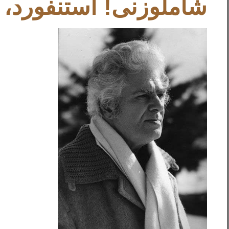
شاملو‌زنی! استنفورد، 