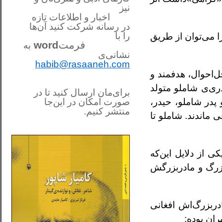
نیز
اخبار و اطلاعات تازه
در رسانه شرکت کنید آن‌ها
را
با
را می‌توان از طریق
فرمت
word
به
نشانی‌ی
habib@rasaaneh.com
‌احوال، هدفمند و
دری‌ی شاملو متولد
برای‌مان ارسال کنید تا در
 پدر شاملو، حیدر،
صورت امکان در این‌جا
منتشر کنیم.
ماندند. شاملو تا
________________________
....
 از دلایل این‌که
زرگ و مادربزرگش
ربزرگ‌اش افغانی
ان بوده:‌