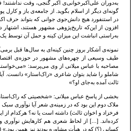
به‌دوران علی‌‌اکبر‌‌خوانی‌ی اکبر گنجی، وقت نداشتند
گونه‌ای دیگر از اسلام بگوید. از جامعه‌ی باز و کارل پو
در استنفورد هیچ دانش‌جوی جوانی که بتواند حرف اکبر
افزون از این‌که تاریخ‌پژوهی مشهور هستند، اشتهار دی
به‌راستی انباشت این میزان کینه و حمل آن توسط ی
نمونه‌ی آشکار بروز چنین کینه‌ای به سال‌ها قبل برمی‌گر
مصاحبه با عباس میلانی از وی می‌پرسد: «می‌خواست
شاملو را شاید بتوان شاعری «راک‌استار» دانست. آیا 
ثالت آمده به‌جای او؟»
بخشی از پاسخ عباس میلانی: «شخصیتی که راک‌استار ب
ملاک دوم این بود که در زمینه‌ی شعر آیا نوآوری سبک 
فرخزاد و اخوان ثالث) داشته است یا نه؟ هرکدام از این
کرده‌اند. […] از لحاظ شعری هم کارهایش نوآوری و س
کسانی (؟) که در هیأت مشاوره بودند نیز همین بود.» (۷)