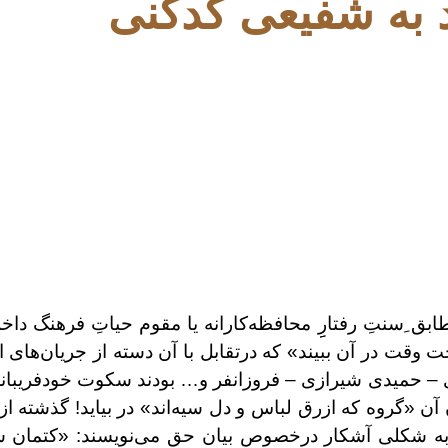
د به شفیعی کدکنی
ق ِسنتِ رفتارِِ محافظه‌کارانه یا مقوم حیاتِ فرهنگ داخلی
 وقت در آن ببیند» که درتقابل با آن دسته از جریان‌های 
 – حمیدی شیرازی – فروزانفر و… بودند سکوت خودفریبانه 
آن «گروه که ازرق لباس و دل سیه‌اند» در بیاید! گذشته از
شتی به شکلی آشکار درخصوص بیان حق می‌نویسند: «کتمان