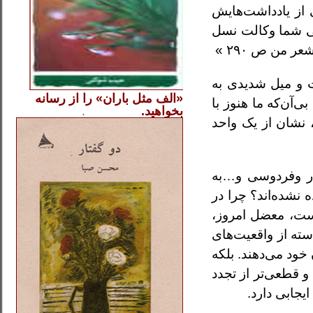
 از یادداشت‌هایش
لی شما وکالت نسل
 من ص ۲۹۰ »
ت و میل شدیدی به
«الف مثل باران» را از
رسانه
‌آن‌که ما هنوز با
بخواهید.
..............
.
.
 نشان از یک واحد
ار وفردوسی و…به
 نشده‌اند؟ چرا در
است، معضل امروز،
ته از واقعیت‌های
خود می‌دهند. بلکه
 قطعی‌تر از تجدد
یجابی دارد.