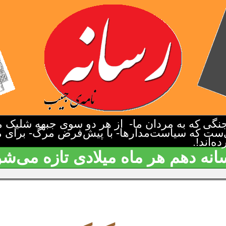
گی که به مردان ما- از هر دو سوی جبهه شلیک م
‌ست که سیاست‌مدارها- با پیش‌فرض مرگ- برای م
‌اند!.
انه دهم هر ماه میلادی تازه می‌شو