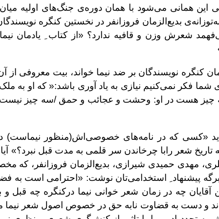
 این همانی می‌شود با همان دوره‌ی جنگ‌های اولیه میان
نه‌توزانه‌ی بدیع‌الزمان فروزانفر در نخستین کنگره نویسندگ
‌فهمد شعرش وزن و قافیه ندارد؟ «از کتاب ِ یادمان نی
 کنگره نویسندگان بر ضد نیما خواند، بیت معروفی از آن
ی شما فکر نمی‌کنیم نیازی به یاد آوری باشد:« که او به 
سه چیز هست در او: وحشت و عجائب و حمق /سه چیز نیست د
د «کسی که در نامه‌های خصوصی‌اش(منظور نیماست) دی
 تاریخ شعر رابا چرخاندن سر قلمی به مدت قبل نبرد؟» آیا 
نلری، مهدی حمیدی شیرازی، بدیع‌الزمان فروزانفر، که مخ
گه پیشنهاد ِ استخدامی‌تان نوشت: «احترامی است به فضی
آقایان چه در زمان شعر خوانی نیما درکنگره چه قبل و بعد
د و دست به قضاوت نابه حق در خصوص اصول شعر نیما می ز
تجدد ادبی را با تاثیر از کنش‌گری شعری و نظری نیما پی