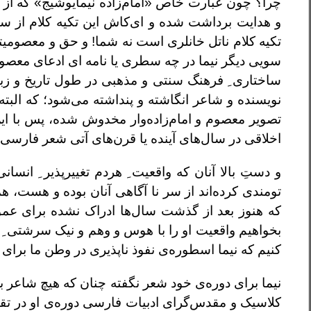
چرا؟ چون عبارت خاص «امام‌زاده نیمایوشیج» که از اص
و هدایت برداشت شده و ای‌کاش این تکیه کلام از سو
تکیه کلام ناتل خانلری است نه شما! و حق و معصومیتی ک
سویی دیگر نیما در چه سطری یا نامه ای ادعای معصو
ساختاری ِ فرهنگ سنتی و مذهبی در طول تاریخ و زبا
نویسنده و شاعر انگاشته و پنداشته می‌شود؛ که البته 
تصویر معصوم و امام‌زاده‌وار مخدوش شده، پس با ای
اخلاقی در سال‌های آینده یا قرن‌های آتی شعر فارس
و دستِ بالا آنان که واقعیت ِ هردم تغییرپذیر ِ ان
تومندی کرده‌اند از سر نا آگاهی آنان بوده و هست، 
که هنوز بعد از گذشت سال‌ها ادراک نشده برای عموم
بخواهیم واقعیت او را با هوس و وهم و نیک سرشتی ِ 
کنیم که نیما اسطوره‌ی نفوذ ناپذیری در وطن ما برای 
نیما برای دوره‌ی خود شعر نگفته چنان که هیچ شاعر ب
کلاسیک و مقدس‌گرای ادبیات فارسی دوره‌ی او در تقا