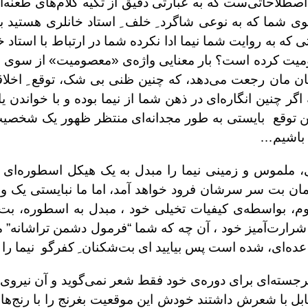
طلاحاتی‌ست که به عبارتی دقیق از تکیه کلام‌های طعنه‌آم
ی شما که به نوعی شاگرد ِ خلف ِ استاد خانلری هستید بی
ه به روایت شما نیما ادا نکرده شما در ارتباط با استاد خو
میت کرده است؟ بار معنایی واژه‌ی «معصومیت» از سوی شم
ن مان رجعت می‌دهد، که چنین ظنی بی شک، توقع ِ اخلاقیا
اگر چنین انگاره‌ای در ذهن شما از نیما بوده و با خواندن 
ن توقع بایستی به طور مجدانه‌ای منتظر ظهور یک شخصیت 
ی باشیم…
سانی، ملموس و زمینی نیما را مبدل به یک هیکل اسطوره‌ای
همان بت سر سرشان فرود خواهد آمد، اما ما نبایستی یک وا
، بواسطه‌ی کیفیات تخیلی خود ، مبدل به اسطوره، بت، و
شرارت‌آمیز خود ، آن چه که شما “فرمول دشمن تراشانه” می
عده‌ای، شده است پس بیایید ای بت‌شکنان ِ کفرگو نیما را 
رجسته‌ای برای دوره‌ی خود فقط شعر نمی‌گوید و آن نیروی 
بل با شعرش داشتند خودش این موقعیت بغرنج را با رنج‌های