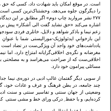
است. در موقع امکان باید شهادت داد، کسی که حق را 
را دیگرگون جلوه می‌دهد، وحشتناک‌ترین کسی است، ه
۲۷۷ نشر مروارید چاپ دوم» اگر مطابق بر این دیدگ
اشاره می‌کند «حق نشاید گفت الی آشکار» پیش برویم م
زعم نیما و باذکر شواهد و دلایل، خانلری فردی سودج
این بازخوانیِ ایدئولوژیک-مورالیستی شما با عنوانِ
یادداشت‌های خود واجد آن ویژگی‌ست در تضاد است و م
مغرضانه و نگره‌ی اخلاقی‌گرایانه امتزاج دارد، اما نی
اخلاقی‌ست که از صراحت می‌هراسد و به مصلحتی باور
مسائلی پیرامون خود دارد.
از سویی دیگر گفتمان غالبِ ادبی در دوره‌ی نیما 
چند جامعه، در بطن فرهنگ و عرف و عادات خود، گر
وضعیتی از جهان سنتی و تفاسیر سنتی و سنت ادبی ی
کرده‌ایم، و با حفظ ِ درکی ورای خط و مشی سنتی که 
مسئله نیما فقط انتقال ادبی، ایجاد سبکی نوین، تغی