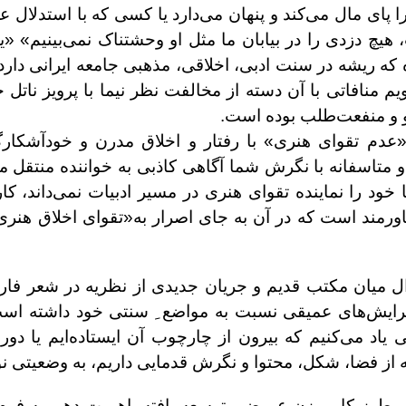
پای مال می‌کند و پنهان می‌دارد یا کسی که با استدلال 
یچ دزدی را در بیابان ما مثل او وحشتناک نمی‌بینیم» «
اه که ریشه در سنت ادبی، اخلاقی، مذهبی جامعه ایرانی دارد
نافاتی با آن دسته از مخالفت نظر نیما با پرویز ناتل خا
و و منفعت‌طلب بوده است.
 «عدم تقوای هنری» با رفتار و اخلاق مدرن و خودآشکارگرا
تاسفانه با نگرش شما آگاهی کاذبی به خواننده منتقل می‌
ما خود را نماینده تقوای هنری در مسیر ادبیات نمی‌داند، ک
مند است که در آن به جای اصرار به«تقوای اخلاق هنری» 
جدال میان مکتب قدیم و جریان جدیدی از نظریه در شعر ف
ایش‌های عمیقی نسبت به مواضع ِ سنتی خود داشته است، 
اد می‌کنیم که بیرون از چارچوب آن ایستاده‌ایم یا دور
از فضا، شکل، محتوا و نگرش قدمایی‌ داریم، به وضعیتی نو
یر طرز کار، وزن عروضی توسعه یافته، اهمیت دهی به فرم 