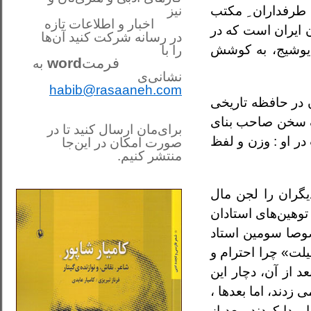
 طرفداران ِ مکتب
نیز
اخبار و اطلاعات تازه
ان ایران است که در
در رسانه شرکت کنید آن‌ها
مایوشیج، به کوشش
را
با
فرمت
word
به
نشانی‌ی
habib@rasaaneh.com
 در حافظه تاریخی
ملک سخن صاحب بنای
برای‌مان ارسال کنید تا در
ر او : وزن و لفظ
صورت امکان در این‌جا
منتشر کنیم.
________________________
....
گران را لجن مال
توهین‌های استادان
صوصا سومین استاد
لت» چرا احترام و
 از آن، دچار این
دند، اما بعدها ،
دا کردند، بعد از