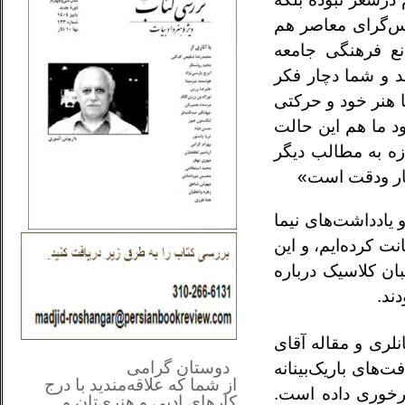
پس‌گرای معاصر هم
نع فرهنگی جامعه
شد و شما دچار فکر
ا هنر خود و حرکتی
د ما هم این حالت
ازه به مطالب دیگر
کار ودقت است»
 یادداشت‌های نیما
ت کرده‌ایم، و این
ان کلاسیک درباره
ند.
نلری و مقاله آقای
**************
..
*
دوستان گرامی
ت‌های باریک‌بینانه
از شما
که علاقه‌مندید با درج
درخوری داده است.
کارهای‌ ادبی و هنری‌تان و