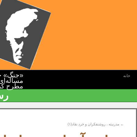
«جنگ» جن
خانه
مسأله‌ای
مطرح کرده
رس
←
مدرنیته ، روشنفکران و خرد نقاد(۱)