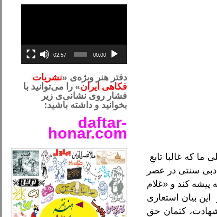
نمایشگر
ویدیو
02:57
00:00
دفتر هنر وبژه‌ی «
نشریات
فکاهی ایران
» را می‌توانید با
فشار روی نشانی‌ی زیر
بخوانید و داشته باشید:
daftar-
honar.com
__لل_____________________
 ما که غالبا تابعِ
ادبی سنتی در عصر
پیشه کند و «غلام
 این بیان استعاری
 شهادت، کتمان حق