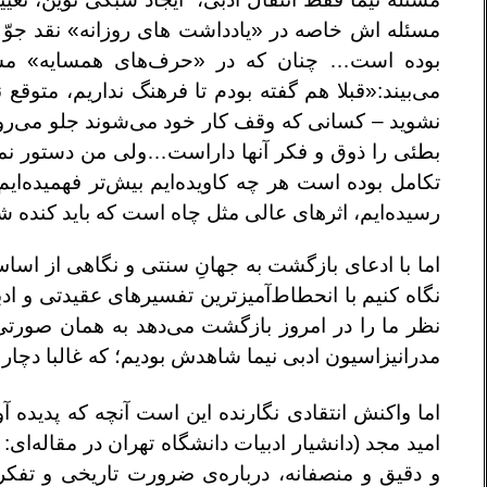
مسئله اش خاصه در «یادداشت های روزانه» نقد جوّ ن
بوده است… چنان که در «حرف‌های همسایه» مساله
می‌بیند:«قبلا هم گفته بودم تا فرهنگ نداریم، متوقع
نشوید – کسانی که وقف کار خود می‌شوند جلو می‌روند…
بطئی را ذوق و فکر آنها داراست…ولی من دستور نمی
تکامل بوده است هر چه کاویده‌ایم بیش‌تر فهمیده‌ایم 
رسیده‌ایم، اثرهای عالی مثل چاه است که باید کنده 
اما با ادعای بازگشت به جهانِ سنتی و نگاهی از اساس 
نگاه کنیم با انحطاط‌آمیزترین تفسیرهای عقیدتی و ادب
نظر ما را در امروز بازگشت می‌دهد به همان صورتی ک
مدرانیزاسیون ادبی نیما شاهدش بودیم؛ که غالبا دچار
اما واکنش انتقادی نگارنده این است آنچه که پدیده 
امید مجد (دانشیار ادبیات دانشگاه تهران در مقاله‌ای: “
و دقیق و منصفانه، درباره‌ی ضرورت تاریخی و تفکر