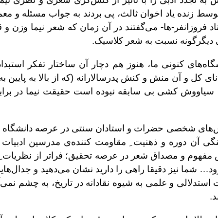
 توسط زنده یاد اخوان ثالث، پی بردند به جواب مسئله و م
ستاد فروزانفر-ها- می‌گفتند در آن زمان که شعر نیما وزن و
می دیگرگونه نسبت به شعر کلاسیک.
گاه‌های کنونی ما، هنوز هم دچار آن ساختار تفکر استبدا
 کل و آن منش و کنش پدرسالارانه (که از بالا به پایین ب
 سیاووش کشی بی سابقه نبوده است حقیقت نیما در برابر
ش‌های شخصی حضرات و استادان سنتی در عرصه دانشگاه ما 
هنگی آن دوره و ذهنیت ِ مقاومت کننده‌ی مدرسین ادبیات 
ص مفهوم و مصداق شعر در عرصه تحقیق؛ فراتر از نظریات
رود… شما نیز دقیقا راهی را دارید نشان می‌دهید و جدال‌های
تدلالی و علمی به شیوه نقادانه در تاریخ، به چشم نمی‌آی
د.