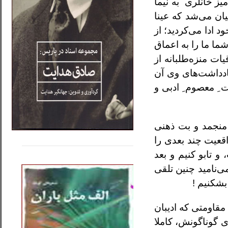
یز خانلری به نیما
ان می‌شد که عینا
د ادا می‌کردید؛ از
ا ما را به اعماق
ت منزه‌طلبانه از
یادداشت‌های وی آن
ِ معصوم ِ ادبی و
 منجمد و بت ذهنی
.....
......
قعیت چند بعدی را
 تابو کنیم و بعد
..
‌نامید چنین تلقی
بشکنیم !
مقاومتی که ادیبان
 گوناگونش، کاملا