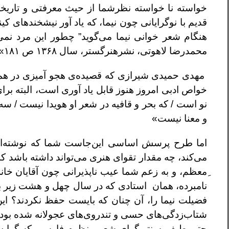
خواسته نا خواسته نظرشما از حیث معرفتی و تاریخی
قدیم با نوگرایانی چون نیما، که یاد آور نیشخندهای کی
هنگام شعر خوانی نیما می‌گوید” چطور این مرد نمی
محمدرضا لاهوتی، نشرهنرگستر، سال ۱۳۶۸ ص ۱۸۱»
مهدی حمیدی شیرازی که قصیده‌ی هجو آمیزی در همان
خواص ادبی امروز هنوز قابل یاد آوری است، البته برا
نو است / که بحر و قافیه در شعر او هویدا نیست / 
و معنا نیست»
اما طرح پرسش اساسی این‌جاست شما که نوشته‌ای
می‌کند، چه مقدار تقوای هنری می‌تواند داشته باشد که
ِمعظم، و به زعم شما عیب ناپذیرانی چون آقایان خا
نامبرده، همان استادی که در سال چهل و هشت زیر بر
فضیلت نیما را، آن چنان که بایست حفظ نکردند؟ این 
شتاب‌زدگی‌های حسی و تندروی‌های عجولانه شده بودن
حتی طیف ِسنتی‌گرای شعر منظوم فارسی که گرایش به 