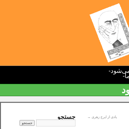
ی‌شود-
ا-
د
جستجو
یادی از ایرج زهری
→