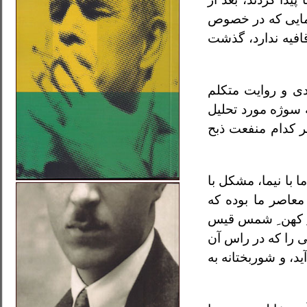
عمایی که در خصوص
 قافیه ندارد، گذشت
دی و روایت متکلم
ه سوژه مورد تحلیل
 کدام منفعت ذبح
با نیما، مشکل با
معاصر ما بوده که
 ِ کهن ِ شمس قیس
ی را که در راس آن
د، و شوربختانه به