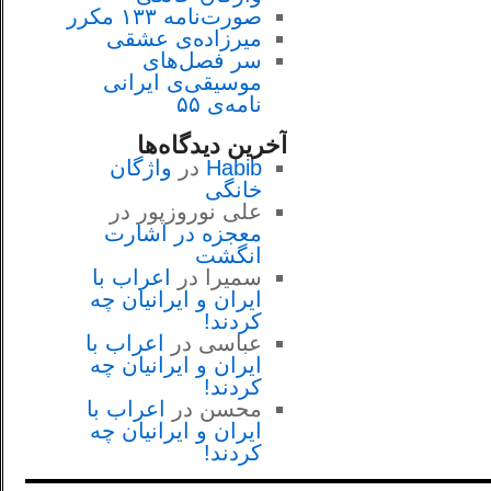
صورت‌نامه ۱۳۳ مکرر
میرزاده‌ی عشقی
سر فصل‌هاى
موسيقى‌ی ايرانى
نامه‌ی ۵۵
آخرین دیدگاه‌ها
Habib
در
واژگان
خانگی
علی نوروزپور
در
معجزه در اشارت
انگشت
سمیرا
در
اعراب با
ايران و ايرانيان چه
كردند!
عباسی
در
اعراب با
ايران و ايرانيان چه
كردند!
محسن
در
اعراب با
ايران و ايرانيان چه
كردند!