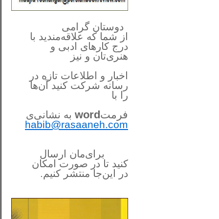
**************
..
*
دوستان گرامی
از شما
که علاقه‌مندید با
درج کارهای‌ ادبی و
هنری‌تان و نیز
اخبار و اطلاعات تازه در
رسانه شرکت کنید آن‌ها
را
با
فرمت
word
به نشانی‌ی
habib@rasaaneh.com
برای‌مان ارسال
کنید تا در
صورت امکان
در این‌جا
منتشر کنیم.
______________________
....