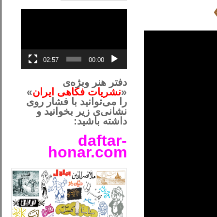
نمایشگر
ویدیو
02:57
00:00
دفتر هنر وبژه‌ی
«
نشریات فکاهی ایران
»
را می‌توانید با فشار روی
نشانی‌ی زیر بخوانید و
داشته باشید:
daftar-
honar.com
__لل____________________