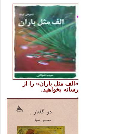
..
«الف مثل باران» را از
رسانه بخواهید.
..............
.
.