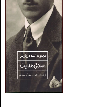
.....
......