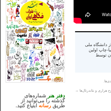
س از دانشگاه ملی
مت در کالیفرنیا-چاپ اولین
ران) در سال ۱۳۸۴ در ایران توسط
ی‌ها.
_..._________________
............................................
ح هراری و نئاندرتال‌ها
→
دفتر هنر
شماره‌های
گذشته را می‌توانید از
طریق
رسانه
ابتیاع کنید.
ntjv ikv