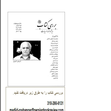
_..._________________