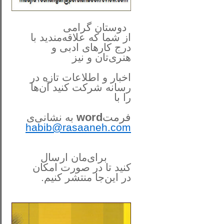
**************
..
*
دوستان گرامی
از شما
که علاقه‌مندید با
درج کارهای‌ ادبی و
هنری‌تان و نیز
اخبار و اطلاعات تازه در
رسانه شرکت کنید آن‌ها
را
با
فرمت
word
به نشانی‌ی
habib@rasaaneh.com
برای‌مان ارسال
کنید تا در
صورت امکان
در این‌جا
منتشر کنیم.
______________________
....