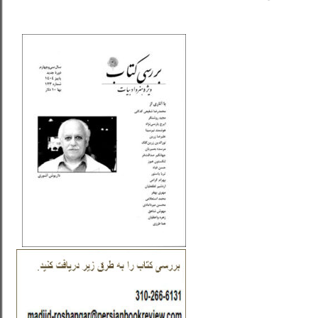
_..._________________