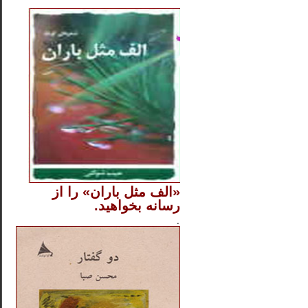
..
«الف مثل باران» را از
رسانه بخواهید.
..............
.
.