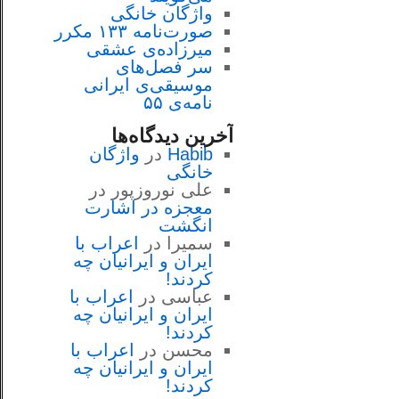
واژگان خانگی
صورت‌نامه ۱۳۳ مکرر
میرزاده‌ی عشقی
سر فصل‌هاى
موسيقى‌ی ايرانى
نامه‌ی ۵۵
آخرین دیدگاه‌ها
Habib
در
واژگان
خانگی
علی نوروزپور
در
معجزه در اشارت
انگشت
سمیرا
در
اعراب با
ايران و ايرانيان چه
كردند!
عباسی
در
اعراب با
ايران و ايرانيان چه
كردند!
محسن
در
اعراب با
ايران و ايرانيان چه
كردند!