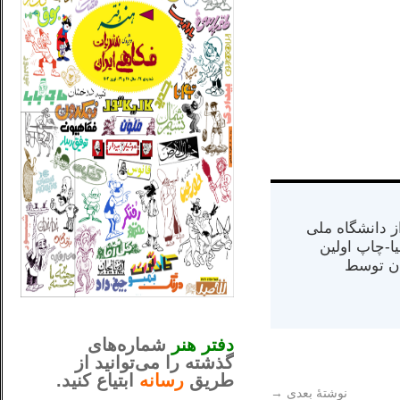
س از دانشگاه ملی
مت در کالیفرنیا-چاپ اولین
ران) در سال ۱۳۸۴ در ایران توسط
_..._________________
............................................
دفتر هنر
شماره‌های
گذشته را می‌توانید از
طریق
رسانه
ابتیاع کنید.
نوشتهٔ بعدی
→
ntjv ikv