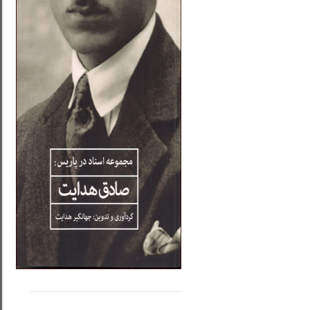
.....
......