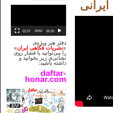
نمایشگر
ویدیو
02:57
00:00
دفتر هنر وبژه‌ی
«
نشریات فکاهی ایران
»
را می‌توانید با فشار روی
نشانی‌ی زیر بخوانید و
داشته باشید:
daftar-
honar.com
__لل____________________