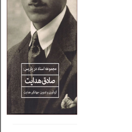
.....
......