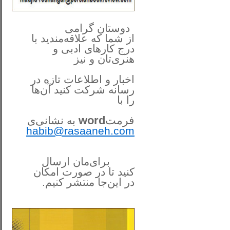
**************
..
*
دوستان گرامی
از شما
که علاقه‌مندید با
درج کارهای‌ ادبی و
هنری‌تان و نیز
اخبار و اطلاعات تازه در
رسانه شرکت کنید آن‌ها
را
با
فرمت
word
به نشانی‌ی
habib@rasaaneh.com
برای‌مان ارسال
کنید تا در
صورت امکان
در این‌جا
منتشر کنیم.
______________________
....