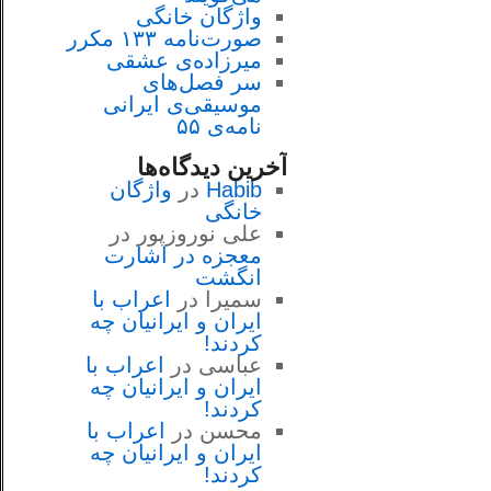
واژگان خانگی
صورت‌نامه ۱۳۳ مکرر
میرزاده‌ی عشقی
سر فصل‌هاى
موسيقى‌ی ايرانى
نامه‌ی ۵۵
آخرین دیدگاه‌ها
Habib
در
واژگان
خانگی
علی نوروزپور
در
معجزه در اشارت
انگشت
سمیرا
در
اعراب با
ايران و ايرانيان چه
كردند!
عباسی
در
اعراب با
ايران و ايرانيان چه
كردند!
محسن
در
اعراب با
ايران و ايرانيان چه
كردند!