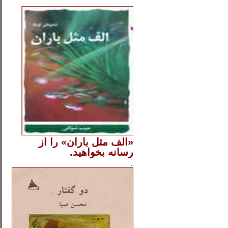
..
«الف مثل باران» را از
رسانه بخواهید.
..............
.
.