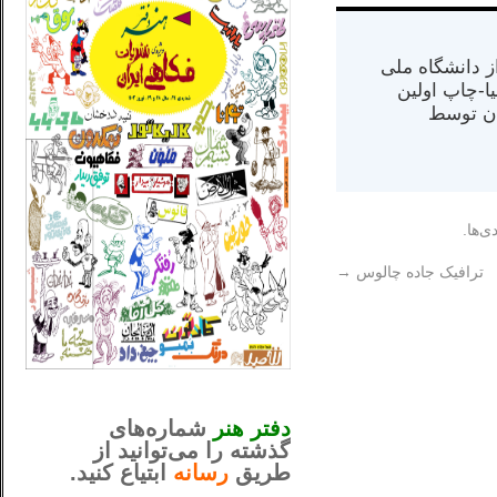
س از دانشگاه ملی
مت در کالیفرنیا-چاپ اولین
ران) در سال ۱۳۸۴ در ایران توسط
ی‌ها.
ترافیک جاده چالوس
→
_..._________________
............................................
دفتر هنر
شماره‌های
گذشته را می‌توانید از
طریق
رسانه
ابتیاع کنید.
ntjv ikv