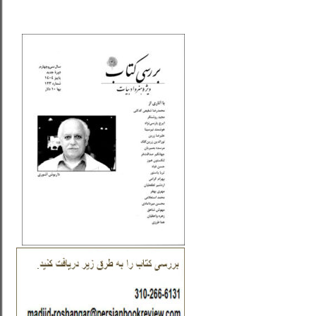
_..._________________