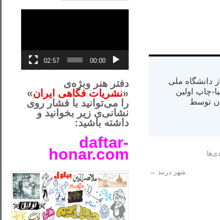
نمایشگر
ویدیو
02:57
00:00
س از دانشگاه ملی
دفتر هنر وبژه‌ی
مت در کالیفرنیا-چاپ اولین
«
نشریات فکاهی ایران
»
ران) در سال ۱۳۸۴ در ایران توسط
را می‌توانید با فشار روی
نشانی‌ی زیر بخوانید و
داشته باشید:
daftar-
honar.com
ی‌ها.
__لل____________________
شهر دربند
→