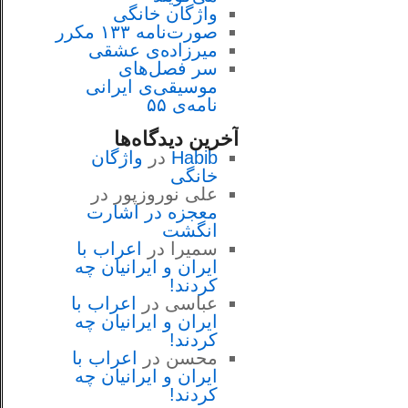
واژگان خانگی
صورت‌نامه ۱۳۳ مکرر
میرزاده‌ی عشقی
سر فصل‌هاى
موسيقى‌ی ايرانى
نامه‌ی ۵۵
آخرین دیدگاه‌ها
Habib
در
واژگان
خانگی
علی نوروزپور
در
معجزه در اشارت
انگشت
سمیرا
در
اعراب با
ايران و ايرانيان چه
كردند!
عباسی
در
اعراب با
ايران و ايرانيان چه
كردند!
محسن
در
اعراب با
ايران و ايرانيان چه
كردند!