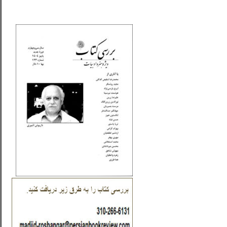
_..._________________