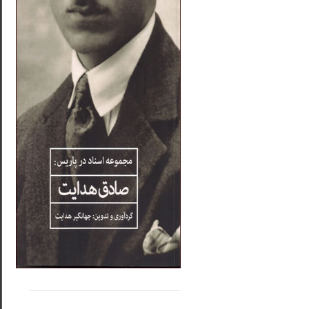
.....
......