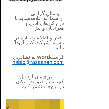
**************
..
*
دوستان گرامی
از شما
که علاقه‌مندید با
درج کارهای‌ ادبی و
هنری‌تان و نیز
اخبار و اطلاعات تازه در
رسانه شرکت کنید آن‌ها
را
با
فرمت
word
به نشانی‌ی
habib@rasaaneh.com
برای‌مان ارسال
کنید تا در
صورت امکان
در این‌جا
منتشر کنیم.
______________________
....