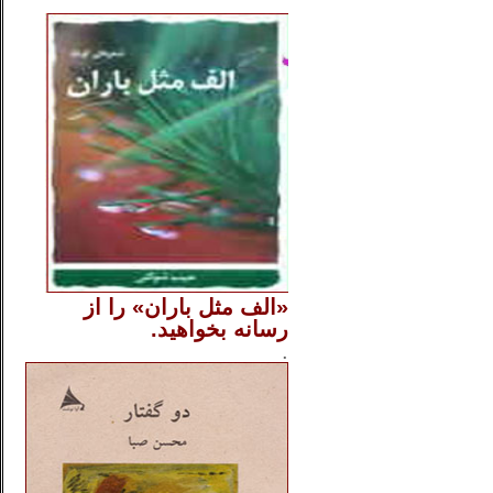
..
«الف مثل باران» را از
رسانه بخواهید.
..............
.
.