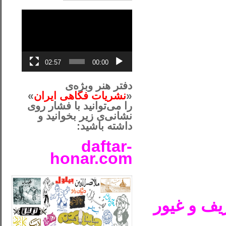
نمایشگر
ویدیو
02:57
00:00
دفتر هنر وبژه‌ی
«
نشریات فکاهی ایران
»
را می‌توانید با فشار روی
نشانی‌ی زیر بخوانید و
داشته باشید:
daftar-
honar.com
__لل____________________
یف و غیور