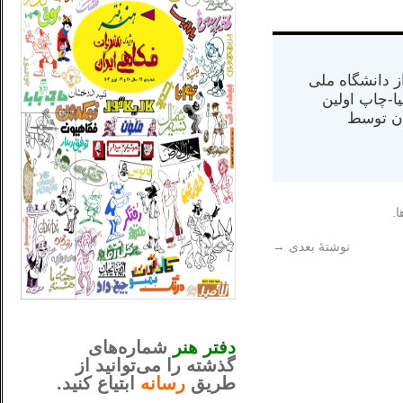
س از دانشگاه ملی
مت در کالیفرنیا-چاپ اولین
ران) در سال ۱۳۸۴ در ایران توسط
ا.
نوشتهٔ بعدی
→
_..._________________
............................................
دفتر هنر
شماره‌های
گذشته را می‌توانید از
طریق
رسانه
ابتیاع کنید.
ntjv ikv