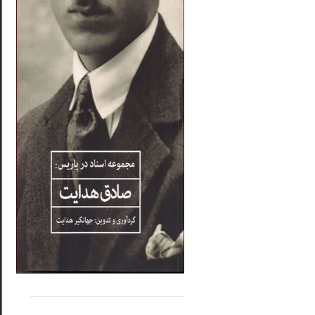
.....
......