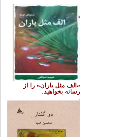
..
«الف مثل باران» را از
رسانه بخواهید.
..............
.
.