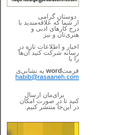
**************
..
*
دوستان گرامی
از شما
که علاقه‌مندید با
درج کارهای‌ ادبی و
هنری‌تان و نیز
اخبار و اطلاعات تازه در
رسانه شرکت کنید آن‌ها
را
با
فرمت
word
به نشانی‌ی
habib@rasaaneh.com
برای‌مان ارسال
کنید تا در
صورت امکان
در این‌جا
منتشر کنیم.
______________________
....