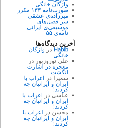
واژگان خانگی
صورت‌نامه ۱۳۳ مکرر
میرزاده‌ی عشقی
سر فصل‌هاى
موسيقى‌ی ايرانى
نامه‌ی ۵۵
آخرین دیدگاه‌ها
Habib
در
واژگان
خانگی
علی نوروزپور
در
معجزه در اشارت
انگشت
سمیرا
در
اعراب با
ايران و ايرانيان چه
كردند!
عباسی
در
اعراب با
ايران و ايرانيان چه
كردند!
محسن
در
اعراب با
ايران و ايرانيان چه
كردند!