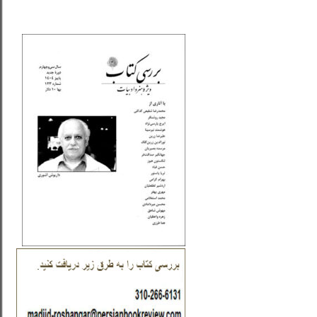
_..._________________