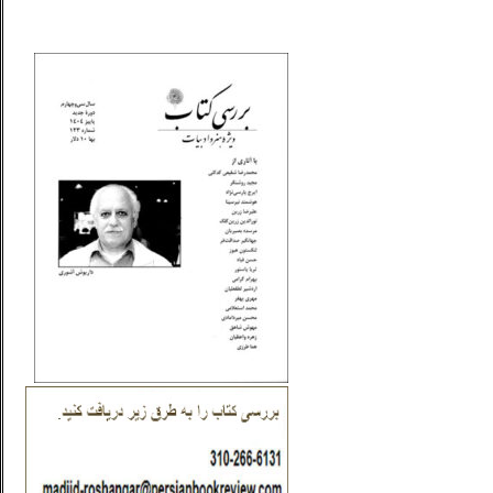
_..._________________