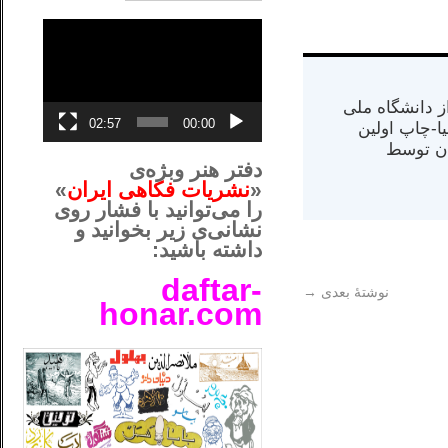
نمایشگر
ویدیو
س از دانشگاه ملی
02:57
00:00
مت در کالیفرنیا-چاپ اولین
ران) در سال ۱۳۸۴ در ایران توسط
دفتر هنر وبژه‌ی
«
نشریات فکاهی ایران
»
را می‌توانید با فشار روی
نشانی‌ی زیر بخوانید و
داشته باشید:
daftar-
نوشتهٔ بعدی
→
honar.com
__لل____________________