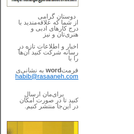
**************
..
*
دوستان گرامی
از شما
که علاقه‌مندید با
درج کارهای‌ ادبی و
هنری‌تان و نیز
اخبار و اطلاعات تازه در
رسانه شرکت کنید آن‌ها
را
با
فرمت
word
به نشانی‌ی
habib@rasaaneh.com
برای‌مان ارسال
کنید تا در
صورت امکان
در این‌جا
منتشر کنیم.
______________________
....