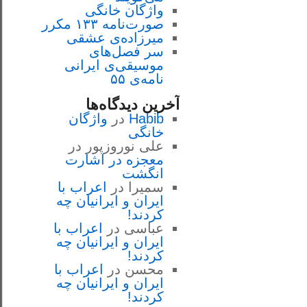
واژگان خانگی
صورت‌نامه ۱۳۳ مکرر
میرزاده‌ی عشقی
سر فصل‌هاى
موسيقى‌ی ايرانى
نامه‌ی ۵۵
آخرین دیدگاه‌ها
Habib
در
واژگان
خانگی
علی نوروزپور
در
معجزه در اشارت
انگشت
سمیرا
در
اعراب با
ايران و ايرانيان چه
كردند!
عباسی
در
اعراب با
ايران و ايرانيان چه
كردند!
محسن
در
اعراب با
ايران و ايرانيان چه
كردند!