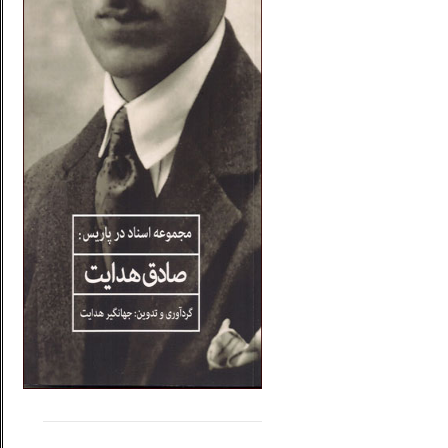
.....
......