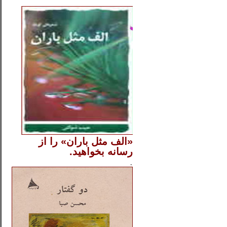
..
«الف مثل باران» را از
رسانه بخواهید.
..............
.
.