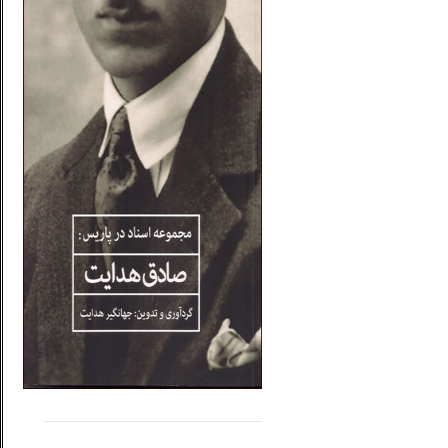
.....
......