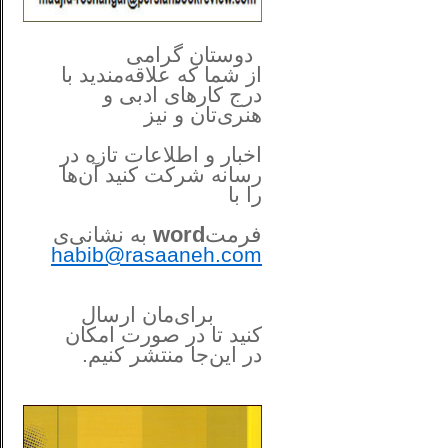
**************
..
*
دوستان گرامی
از شما
که علاقه‌مندید با
درج کارهای‌ ادبی و
هنری‌تان و نیز
اخبار و اطلاعات تازه در
رسانه شرکت کنید آن‌ها
را
با
فرمت
word
به نشانی‌ی
habib@rasaaneh.com
برای‌مان ارسال
کنید تا در
صورت امکان
در این‌جا
منتشر کنیم.
______________________
....