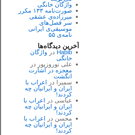
واژگان خانگی
صورت‌نامه ۱۳۳ مکرر
میرزاده‌ی عشقی
سر فصل‌هاى
موسيقى‌ی ايرانى
نامه‌ی ۵۵
آخرین دیدگاه‌ها
Habib
در
واژگان
خانگی
علی نوروزپور
در
معجزه در اشارت
انگشت
سمیرا
در
اعراب با
ايران و ايرانيان چه
كردند!
عباسی
در
اعراب با
ايران و ايرانيان چه
كردند!
محسن
در
اعراب با
ايران و ايرانيان چه
كردند!