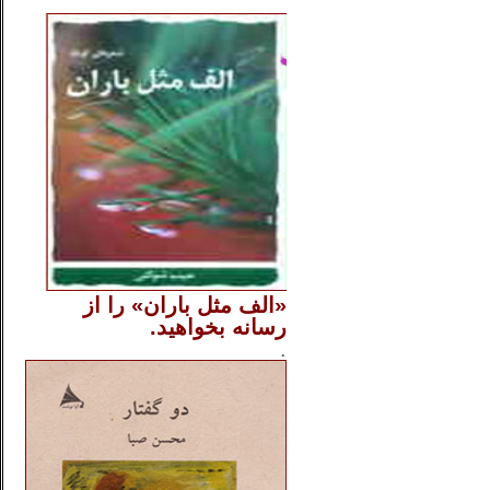
..
«الف مثل باران» را از
رسانه بخواهید.
..............
.
.