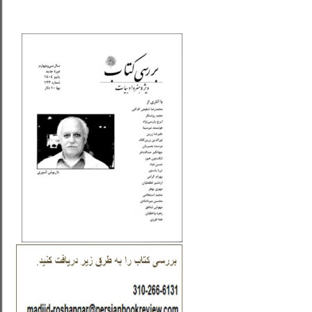
_..._________________