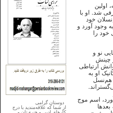
 اولین
ی شد. او با
نسلان خود
 وجود آورد و
 خود را
یی نو و
و چینش
وانش ارتباطی
نیک او به
 هم‌نسل
گستراند.
**************
..
ورد، اسم موج
*
دوستان گرامی
بعدها
از شما
که علاقه‌مندید با درج
کارهای‌ ادبی و هنری‌تان و