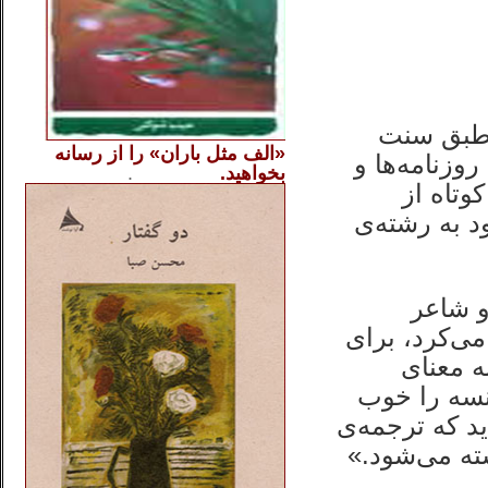
 طبق سنت
«الف مثل باران» را از
رسانه
وزنامه‌ها و
بخواهید.
..............
.
.
وتاه از
د به رشته‌ی
و شاعر
ی‌کرد، برای
ه معنای
نسه را خوب
د که ترجمه‌ی
ته می‌شود.»