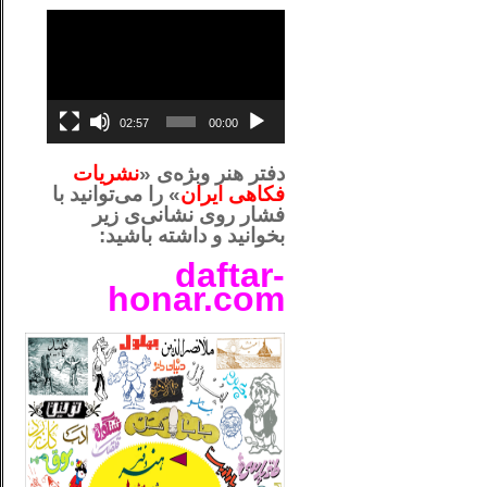
نمایشگر
ویدیو
02:57
00:00
دفتر هنر وبژه‌ی «
نشریات
فکاهی ایران
» را می‌توانید با
فشار روی نشانی‌ی زیر
بخوانید و داشته باشید:
daftar-
honar.com
__لل_____________________