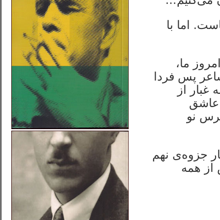
ست. اما با
مروز ما،
شاعر پس فردا
 غبار از
 عاشق
فرس نو
ر جزوه‌ی نهم
 از همه