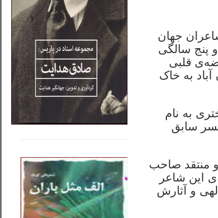
اعران جهان
 پنج سالگی
ضه‌ی قلبی
باد به خاک
تری به نام
مسر سابق
.....
......
..
و منتقد صاحب
‌ی این شاعر
لهی و آثارش