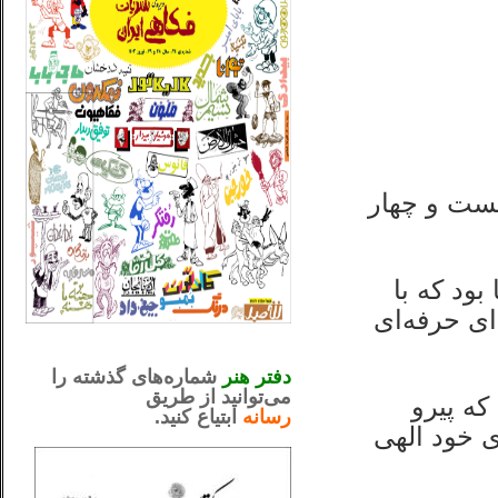
یست و چهار
ود که با
ی حرفه‌ای
_..._________________
.....................................................
دفتر هنر
شماره‌های گذشته را
می‌توانید از طریق
که پیرو
رسانه
ابتیاع کنید.
ntjv ikv
ی خود الهی
_..._________________