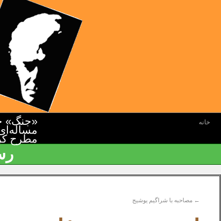
«جنگ» جن
خانه
مسأله‌ای
مطرح کرده
رس
←
مصاحبه با شراگیم یوشیج