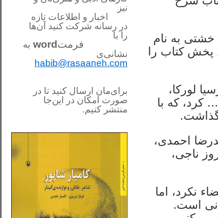
کتاب شرح
نیز
اخبار و اطلاعات تازه
در رسانه شرکت کنید آن‌ها
را
با
خشتی به نام
فرمت
word
به
ی پخش کتاب را
نشانی‌ی
habib@rasaaneh.com
یا لورکا،
برای‌مان ارسال کنید تا در
صورت امکان در این‌جا
 کرد، که با
منتشر کنیم.
 گذاشت.
________________________
....
مدرضا احمدی،
وز ناجی،
اء نکرد، اما
انی است.
 می‌کنیم…