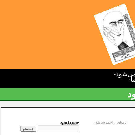
ی‌شود-
ا-
د
جستجو
نامه‌ای از احمد شاملو
→