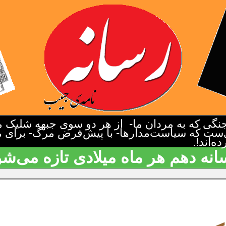
گی که به مردان ما- از هر دو سوی جبهه شلیک م
‌ست که سیاست‌مدارها- با پیش‌فرض مرگ- برای م
‌اند!.
انه دهم هر ماه میلادی تازه می‌شو