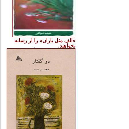
«الف مثل باران» را از
رسانه
بخواهید.
..............
.
.