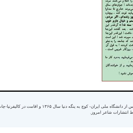
متولد سال ۱۳۳۰ رشت استان گیلان- کسب لیسانس از دانشگاه ملی ایران- کوچ به ینگ