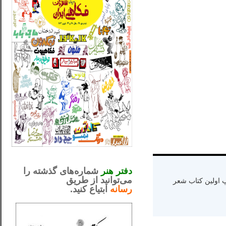
_..._________________
.....................................................
دفتر هنر
شماره‌های گذشته را
می‌توانید از طریق
ه دنیا سال ۱۳۶۵ و اقامت در کالیفرنیا-چاپ اولین کتاب شعر
رسانه
ابتیاع کنید.
ntjv ikv
_..._________________