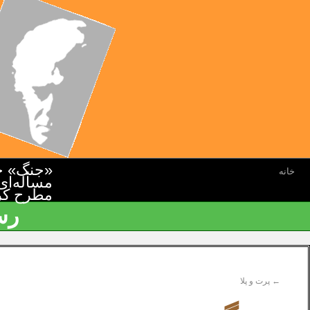
«جنگ» جن
خانه
مسأله‌ای
مطرح کرده
رس
←
پرت و پلا