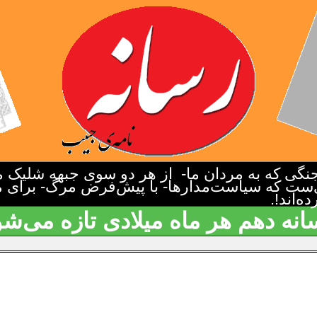
گی که به مردان ما- از هر دو سوی جبهه شلیک م
‌ست که سیاست‌مدارها- با پیش‌فرض مرگ- برای م
‌اند!.
انه دهم هر ماه میلادی تازه می‌شو