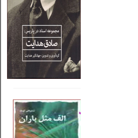
.....
......
..