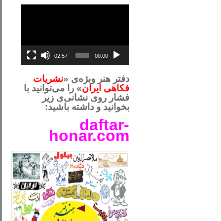
نمایشگر
ویدیو
02:57
00:00
دفتر هنر وبژه‌ی «
نشریات
فکاهی ایران
» را می‌توانید با
فشار روی نشانی‌ی زیر
بخوانید و داشته باشید:
daftar-
honar.com
__لل_____________________