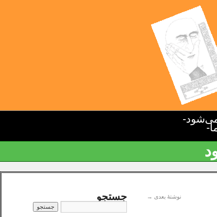
ی‌شود-
ا-
د
جستجو
نوشتهٔ بعدی
→