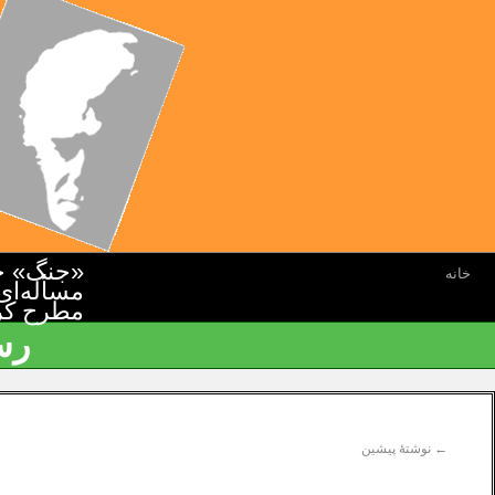
«جنگ» جن
خانه
مسأله‌ای
مطرح کرده
رس
←
نوشتهٔ پیشین