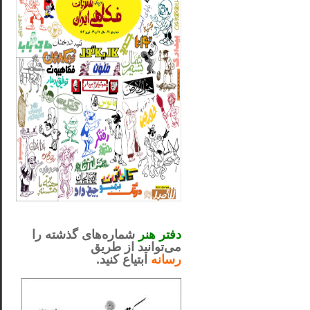
_..._________________
.....................................................
دفتر هنر
شماره‌های گذشته را
می‌توانید از طریق
رسانه
ابتیاع کنید.
ntjv ikv
_..._________________