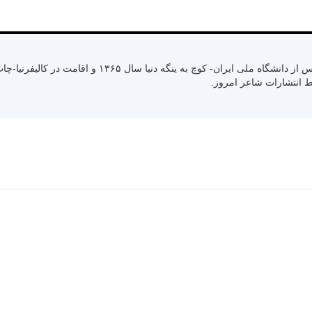
متولد سال ۱۳۳۰ رشت استان گیلان- کسب لیسانس از دانشگاه ملی ایران- کوچ به ینگ