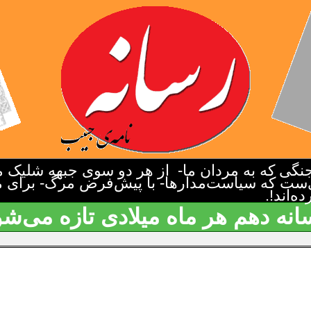
گی که به مردان ما- از هر دو سوی جبهه شلیک م
‌ست که سیاست‌مدارها- با پیش‌فرض مرگ- برای م
‌اند!.
انه دهم هر ماه میلادی تازه می‌شو