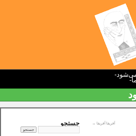
ی‌شود-
ا-
د
جستجو
آفریقا آفریقا
→