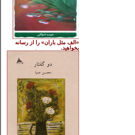
«الف مثل باران» را از
رسانه
بخواهید.
..............
.
.