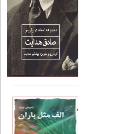
.....
......
..