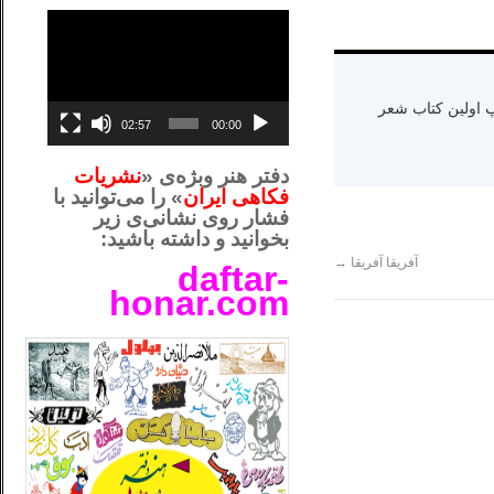
نمایشگر
ویدیو
ه دنیا سال ۱۳۶۵ و اقامت در کالیفرنیا-چاپ اولین کتاب شعر
02:57
00:00
دفتر هنر وبژه‌ی «
نشریات
فکاهی ایران
» را می‌توانید با
فشار روی نشانی‌ی زیر
بخوانید و داشته باشید:
آفریقا آفریقا
→
daftar-
honar.com
__لل_____________________