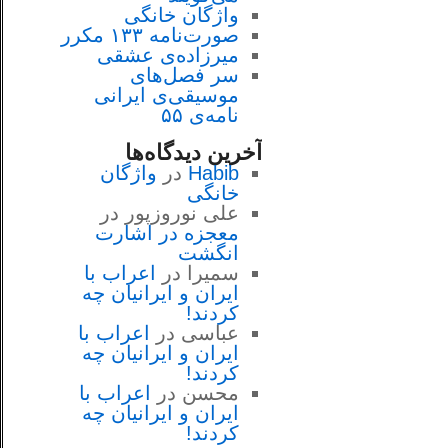
واژگان خانگی
صورت‌نامه ۱۳۳ مکرر
میرزاده‌ی عشقی
سر فصل‌هاى
موسيقى‌ی ايرانى
نامه‌ی ۵۵
آخرین دیدگاه‌ها
Habib
در
واژگان
خانگی
علی نوروزپور
در
معجزه در اشارت
انگشت
سمیرا
در
اعراب با
ايران و ايرانيان چه
كردند!
عباسی
در
اعراب با
ايران و ايرانيان چه
كردند!
محسن
در
اعراب با
ايران و ايرانيان چه
كردند!