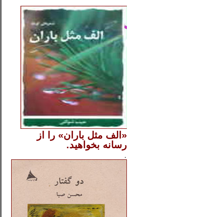
..
«الف مثل باران» را از
رسانه بخواهید.
..............
.
.