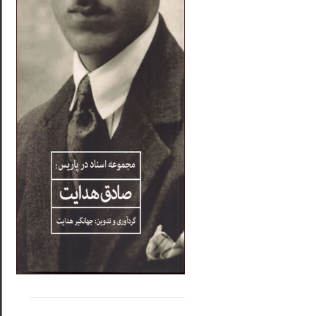
.....
......