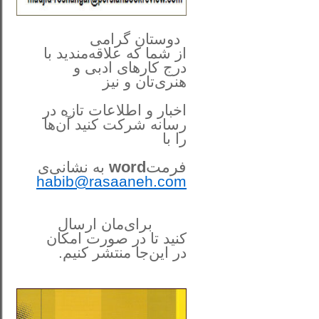
**************
..
*
دوستان گرامی
از شما
که علاقه‌مندید با
درج کارهای‌ ادبی و
هنری‌تان و نیز
اخبار و اطلاعات تازه در
رسانه شرکت کنید آن‌ها
را
با
فرمت
word
به نشانی‌ی
habib@rasaaneh.com
برای‌مان ارسال
کنید تا در
صورت امکان
در این‌جا
منتشر کنیم.
______________________
....