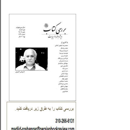
_..._________________