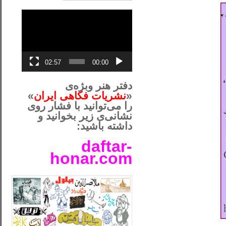
نمایشگر
ویدیو
02:57
00:00
دفتر هنر وبژه‌ی
«
نشریات فکاهی ایران
»
را می‌توانید با فشار روی
نشانی‌ی زیر بخوانید و
داشته باشید:
daftar-
honar.com
__لل____________________