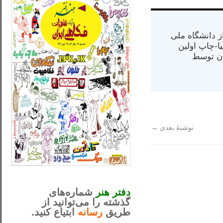
س از دانشگاه ملی
مت در کالیفرنیا-چاپ اولین
ران) در سال ۱۳۸۴ در ایران توسط
نوشتهٔ بعدی
→
_..._________________
............................................
دفتر هنر
شماره‌های
گذشته را می‌توانید از
طریق
رسانه
ابتیاع کنید.
ntjv ikv