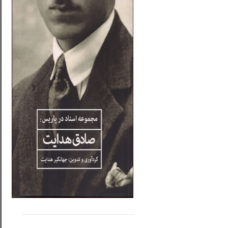
.....
......