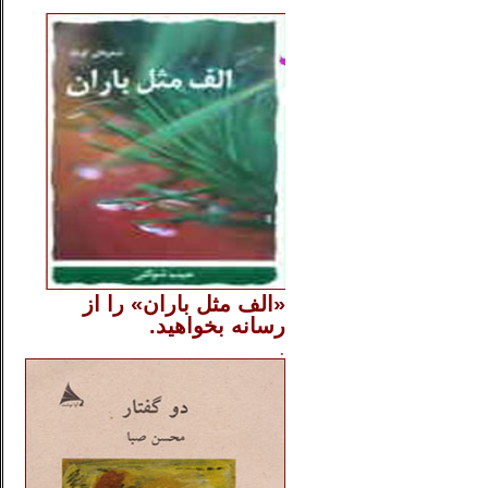
..
«الف مثل باران» را از
رسانه بخواهید.
..............
.
.