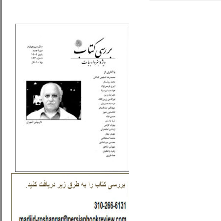
_..._________________