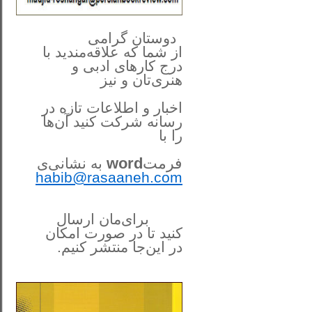
**************
..
*
دوستان گرامی
از شما
که علاقه‌مندید با
درج کارهای‌ ادبی و
هنری‌تان و نیز
اخبار و اطلاعات تازه در
رسانه شرکت کنید آن‌ها
را
با
فرمت
word
به نشانی‌ی
habib@rasaaneh.com
برای‌مان ارسال
کنید تا در
صورت امکان
در این‌جا
منتشر کنیم.
______________________
....