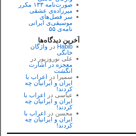
صورت‌نامه ۱۳۳ مکرر
میرزاده‌ی عشقی
سر فصل‌هاى
موسيقى‌ی ايرانى
نامه‌ی ۵۵
آخرین دیدگاه‌ها
Habib
در
واژگان
خانگی
علی نوروزپور
در
معجزه در اشارت
انگشت
سمیرا
در
اعراب با
ايران و ايرانيان چه
كردند!
عباسی
در
اعراب با
ايران و ايرانيان چه
كردند!
محسن
در
اعراب با
ايران و ايرانيان چه
كردند!