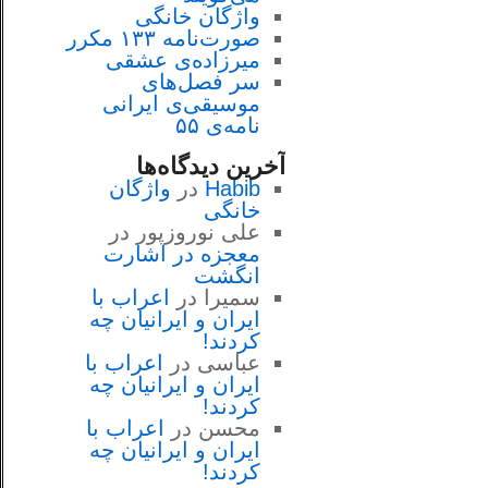
واژگان خانگی
صورت‌نامه ۱۳۳ مکرر
میرزاده‌ی عشقی
سر فصل‌هاى
موسيقى‌ی ايرانى
نامه‌ی ۵۵
آخرین دیدگاه‌ها
Habib
در
واژگان
خانگی
علی نوروزپور
در
معجزه در اشارت
انگشت
سمیرا
در
اعراب با
ايران و ايرانيان چه
كردند!
عباسی
در
اعراب با
ايران و ايرانيان چه
كردند!
محسن
در
اعراب با
ايران و ايرانيان چه
كردند!