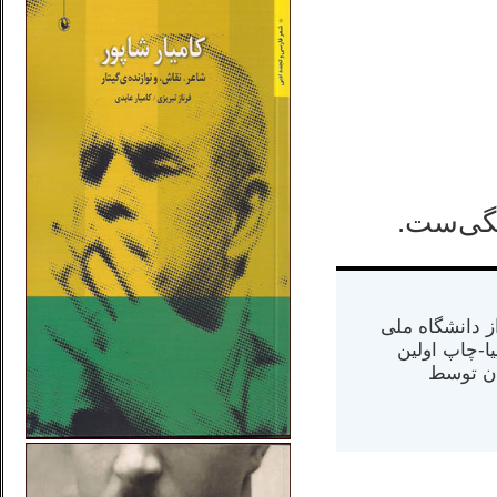
نگی‌ست.
س از دانشگاه ملی
مت در کالیفرنیا-چاپ اولین
ران) در سال ۱۳۸۴ در ایران توسط