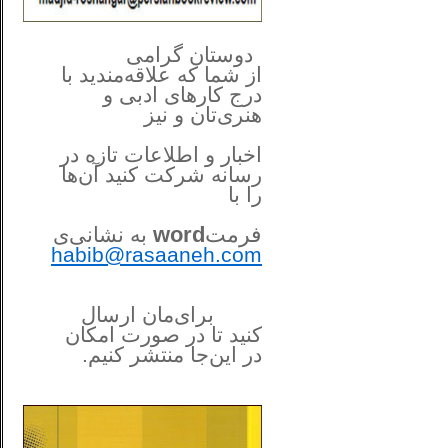
**************
..
*
دوستان گرامی
از شما
که علاقه‌مندید با
درج کارهای‌ ادبی و
هنری‌تان و نیز
اخبار و اطلاعات تازه در
رسانه شرکت کنید آن‌ها
را
با
فرمت
word
به نشانی‌ی
habib@rasaaneh.com
برای‌مان ارسال
کنید تا در
صورت امکان
در این‌جا
منتشر کنیم.
______________________
....