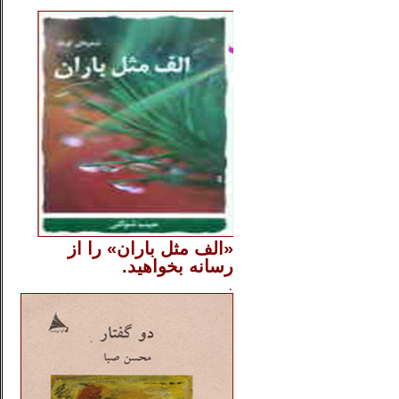
..
«الف مثل باران» را از
رسانه بخواهید.
..............
.
.