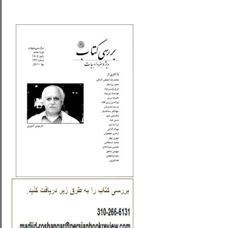
_..._________________