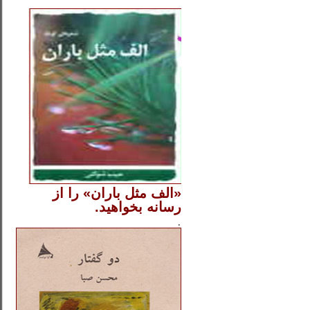
..
«الف مثل باران» را از
رسانه بخواهید.
..............
.
.