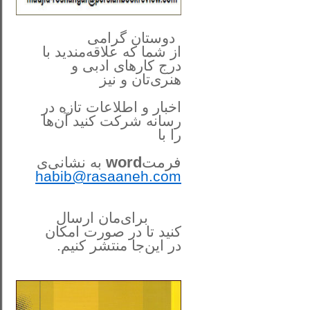
**************
..
*
دوستان گرامی
از شما
که علاقه‌مندید با
درج کارهای‌ ادبی و
هنری‌تان و نیز
اخبار و اطلاعات تازه در
رسانه شرکت کنید آن‌ها
را
با
فرمت
word
به نشانی‌ی
habib@rasaaneh.com
برای‌مان ارسال
کنید تا در
صورت امکان
در این‌جا
منتشر کنیم.
______________________
....