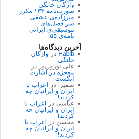
واژگان خانگی
صورت‌نامه ۱۳۳ مکرر
میرزاده‌ی عشقی
سر فصل‌هاى
موسيقى‌ی ايرانى
نامه‌ی ۵۵
آخرین دیدگاه‌ها
Habib
در
واژگان
خانگی
علی نوروزپور
در
معجزه در اشارت
انگشت
سمیرا
در
اعراب با
ايران و ايرانيان چه
كردند!
عباسی
در
اعراب با
ايران و ايرانيان چه
كردند!
محسن
در
اعراب با
ايران و ايرانيان چه
كردند!