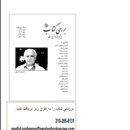
_..._________________