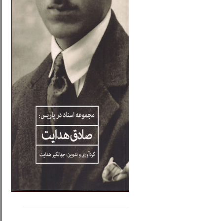
.....
......