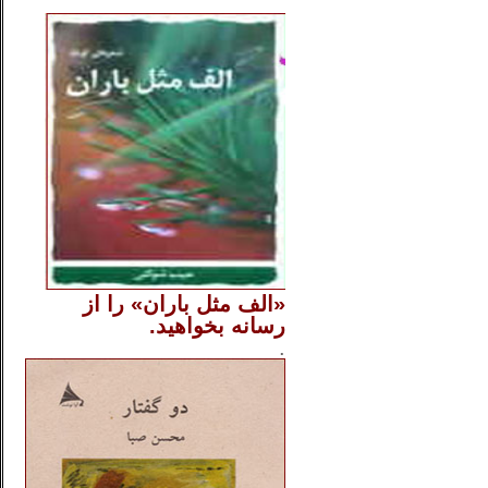
..
«الف مثل باران» را از
رسانه بخواهید.
..............
.
.