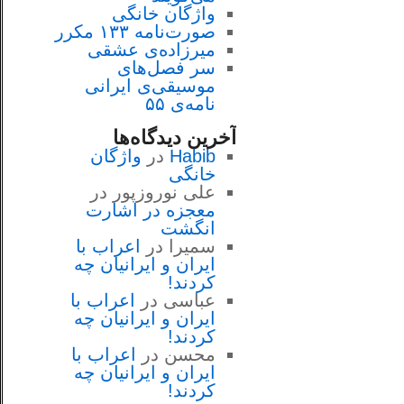
واژگان خانگی
صورت‌نامه ۱۳۳ مکرر
میرزاده‌ی عشقی
سر فصل‌هاى
موسيقى‌ی ايرانى
نامه‌ی ۵۵
آخرین دیدگاه‌ها
Habib
در
واژگان
خانگی
علی نوروزپور
در
معجزه در اشارت
انگشت
سمیرا
در
اعراب با
ايران و ايرانيان چه
كردند!
عباسی
در
اعراب با
ايران و ايرانيان چه
كردند!
محسن
در
اعراب با
ايران و ايرانيان چه
كردند!