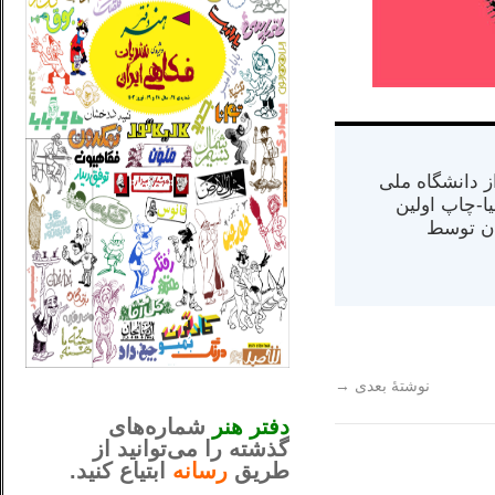
س از دانشگاه ملی
مت در کالیفرنیا-چاپ اولین
ران) در سال ۱۳۸۴ در ایران توسط
_..._________________
نوشتهٔ بعدی
→
............................................
دفتر هنر
شماره‌های
گذشته را می‌توانید از
طریق
رسانه
ابتیاع کنید.
ntjv ikv