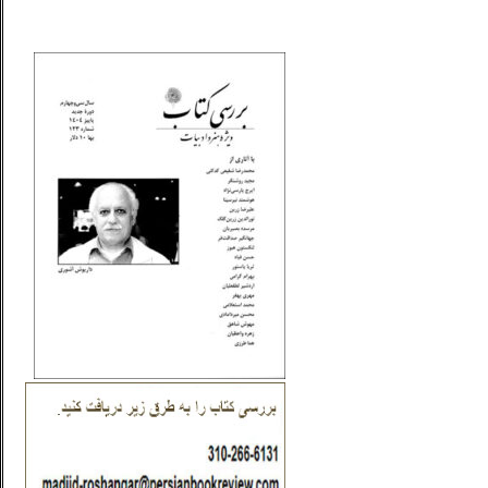
_..._________________