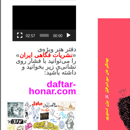
نمایشگر
ویدیو
02:57
00:00
دفتر هنر وبژه‌ی
«
نشریات فکاهی ایران
»
را می‌توانید با فشار روی
نشانی‌ی زیر بخوانید و
داشته باشید:
daftar-
honar.com
__لل____________________