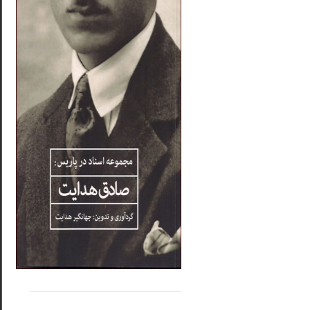
.....
......