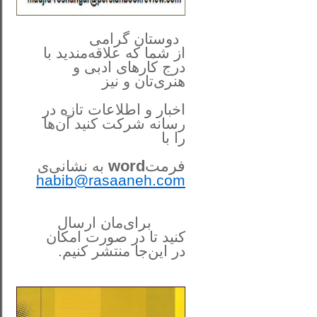
**************
..
*
دوستان گرامی
از شما
که علاقه‌مندید با
درج کارهای‌ ادبی و
هنری‌تان و نیز
اخبار و اطلاعات تازه در
رسانه شرکت کنید آن‌ها
را
با
فرمت
word
به نشانی‌ی
habib@rasaaneh.com
برای‌مان ارسال
کنید تا در
صورت امکان
در این‌جا
منتشر کنیم.
______________________
....