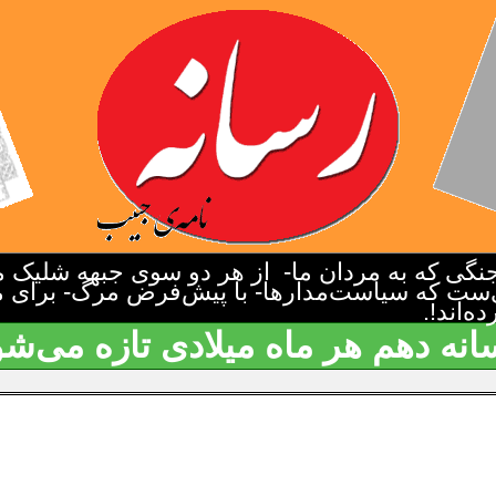
گی که به مردان ما- از هر دو سوی جبهه شلیک م
‌ست که سیاست‌مدارها- با پیش‌فرض مرگ- برای م
‌اند!.
انه دهم هر ماه میلادی تازه می‌شو