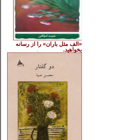
«الف مثل باران» را از
رسانه
بخواهید.
..............
.
.