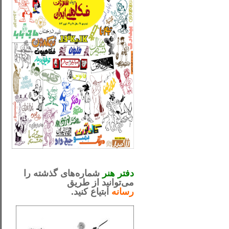
_..._________________
.....................................................
دفتر هنر
شماره‌های گذشته را
می‌توانید از طریق
رسانه
ابتیاع کنید.
ntjv ikv
_..._________________