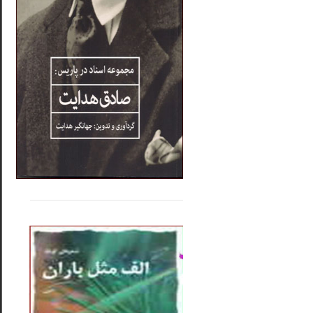
.....
......
..