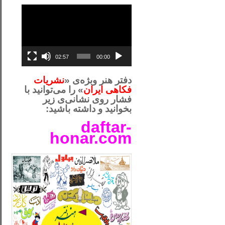
نمایشگر
ویدیو
02:57
00:00
دفتر هنر وبژه‌ی «
نشریات
فکاهی ایران
» را می‌توانید با
فشار روی نشانی‌ی زیر
بخوانید و داشته باشید:
daftar-
honar.com
__لل_____________________