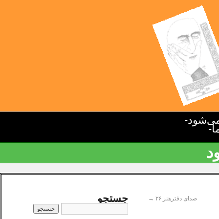
ی‌شود-
ا-
د
جستجو
صدای دفترهنر ۲۶
→