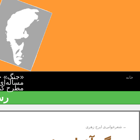
«جنگ» جن
خانه
مسأله‌ای
مطرح کرده
رس
←
شعرخوانی‌ی ایرج زهری