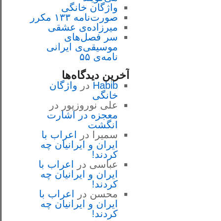
واژگان خانگی
صورت‌نامه ۱۳۳ مکرر
میرزاده‌ی عشقی
سر فصل‌هاى
موسيقى‌ی ايرانى
نامه‌ی ۵۵
آخرین دیدگاه‌ها
Habib
در
واژگان
خانگی
علی نوروزپور
در
معجزه در اشارت
انگشت
سمیرا
در
اعراب با
ايران و ايرانيان چه
كردند!
عباسی
در
اعراب با
ايران و ايرانيان چه
كردند!
محسن
در
اعراب با
ايران و ايرانيان چه
كردند!