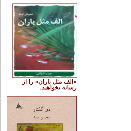
..
«الف مثل باران» را از
رسانه بخواهید.
..............
.
.