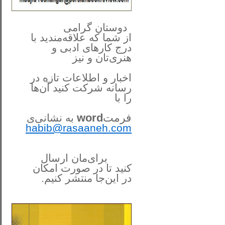
**************
..
*
دوستان گرامی
از شما
که علاقه‌مندید با
درج کارهای‌ ادبی و
هنری‌تان و نیز
اخبار و اطلاعات تازه در
رسانه شرکت کنید آن‌ها
را
با
فرمت
word
به نشانی‌ی
habib@rasaaneh.com
برای‌مان ارسال
کنید تا در
صورت امکان
در این‌جا
منتشر کنیم.
______________________
....