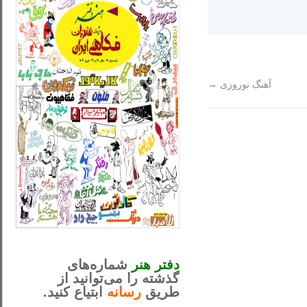
آهنگ نوروزی
→
_..._________________
............................................
دفتر هنر
شماره‌های
گذشته را می‌توانید از
طریق
رسانه
ابتیاع کنید.
ntjv ikv