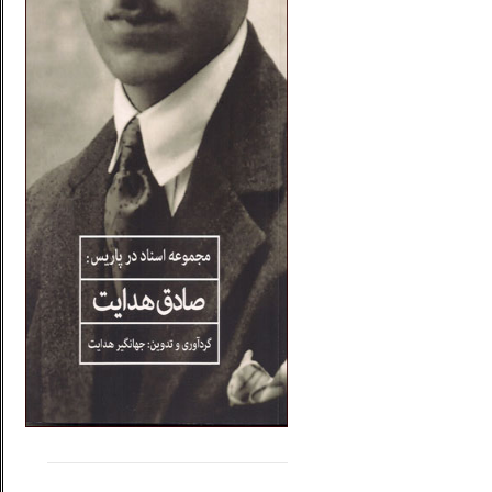
.....
......