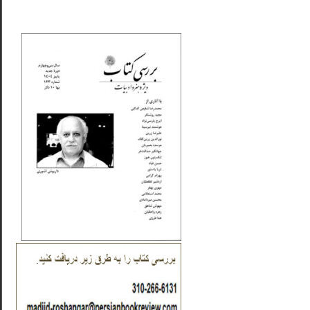
_..._________________