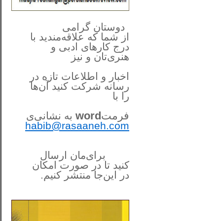
**************
..
*
دوستان گرامی
از شما
که علاقه‌مندید با
درج کارهای‌ ادبی و
هنری‌تان و نیز
اخبار و اطلاعات تازه در
رسانه شرکت کنید آن‌ها
را
با
فرمت
word
به نشانی‌ی
habib@rasaaneh.com
برای‌مان ارسال
کنید تا در
صورت امکان
در این‌جا
منتشر کنیم.
______________________
....