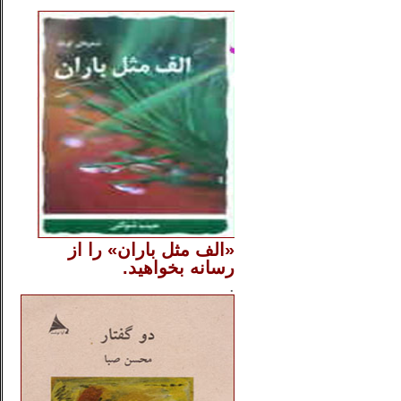
..
«الف مثل باران» را از
رسانه بخواهید.
..............
.
.