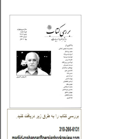
_..._________________