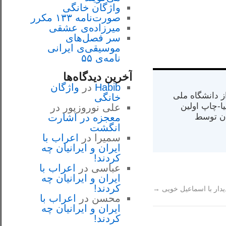
واژگان خانگی
صورت‌نامه ۱۳۳ مکرر
میرزاده‌ی عشقی
سر فصل‌هاى
موسيقى‌ی ايرانى
نامه‌ی ۵۵
آخرین دیدگاه‌ها
Habib
در
واژگان
س از دانشگاه ملی
خانگی
مت در کالیفرنیا-چاپ اولین
علی نوروزپور
در
ران) در سال ۱۳۸۴ در ایران توسط
معجزه در اشارت
انگشت
سمیرا
در
اعراب با
ايران و ايرانيان چه
كردند!
عباسی
در
اعراب با
ايران و ايرانيان چه
كردند!
یدار با اسماعیل خویی
→
محسن
در
اعراب با
ايران و ايرانيان چه
كردند!