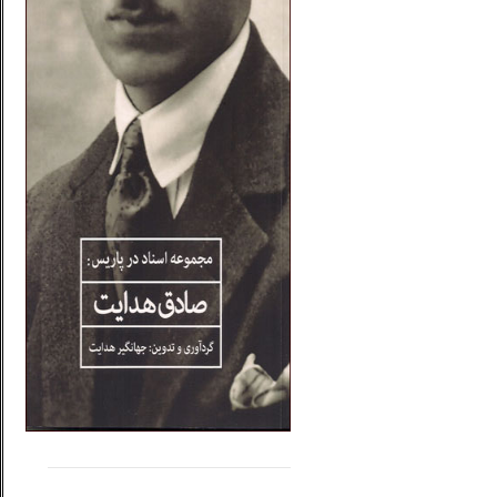
.....
......