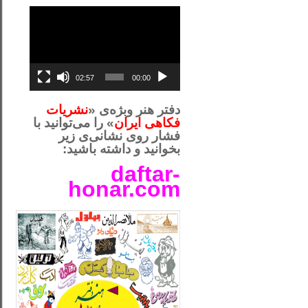
نمایشگر
ویدیو
02:57
00:00
دفتر هنر وبژه‌ی «
نشریات
فکاهی ایران
» را می‌توانید با
فشار روی نشانی‌ی زیر
بخوانید و داشته باشید:
daftar-
honar.com
__لل_____________________