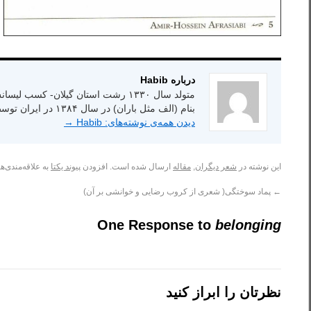
درباره Habib
بنام (الف مثل باران) در سال ۱۳۸۴ در ایران توسط انتشارات شاعر امروز.
دیدن همه‌ی نوشته‌های: Habib
→
این نوشته در
شعر دیگران
,
مقاله
ارسال شده است. افزودن
پیوند یکتا
به علاقه‌مندی‌ها
←
پماد سوختگی( شعری از کروب رضایی و خوانشی بر آن)
One Response to
belonging
نظرتان را ابراز کنید