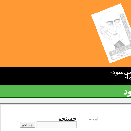
ی‌شود-
ا-
د
جستجو
آبی
→