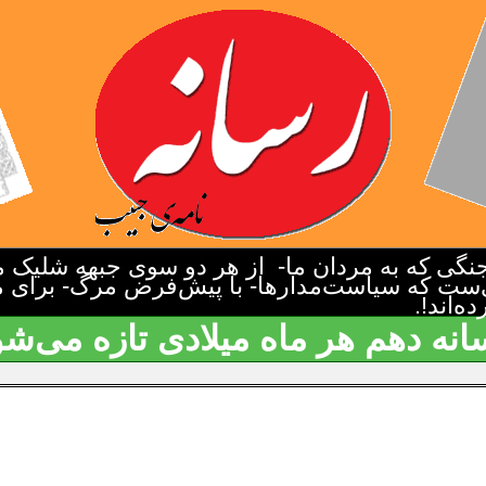
گی که به مردان ما- از هر دو سوی جبهه شلیک م
‌ست که سیاست‌مدارها- با پیش‌فرض مرگ- برای م
‌اند!.
انه دهم هر ماه میلادی تازه می‌شو