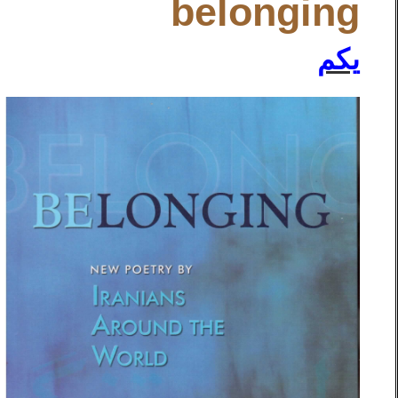
belonging
یک
م