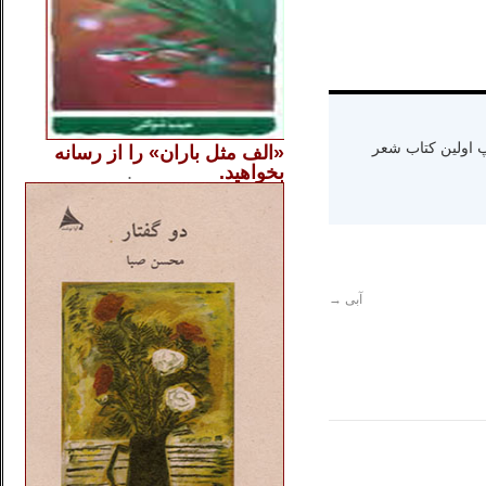
ه دنیا سال ۱۳۶۵ و اقامت در کالیفرنیا-چاپ اولین کتاب شعر
«الف مثل باران» را از
رسانه
بخواهید.
..............
.
.
آبی
→