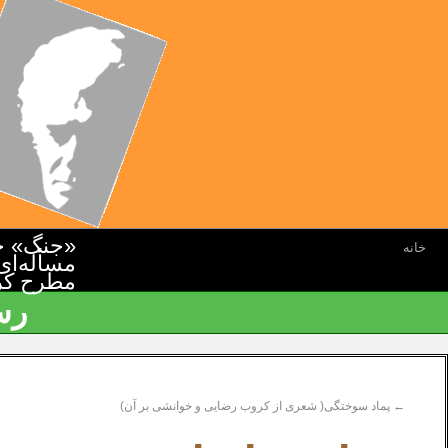
«جنگ» جن
خانه
مسأله‌ای
مطرح کرده
رس
←
پماد سوختگی( شعری از کروب رضایی و خوانشی بر آن)