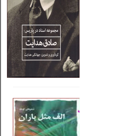
.....
......
..