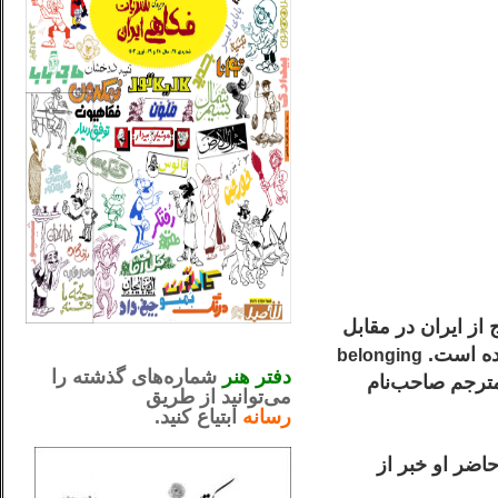
رج از ایران در مقابل
_..._________________
ده است.
.....................................................
belonging
دفتر هنر
شماره‌های گذشته را
مترجم صاحب‌نام
می‌توانید از طریق
رسانه
ابتیاع کنید.
ntjv ikv
_..._________________
اضر او خبر از