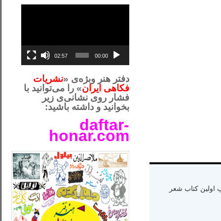
نمایشگر
ویدیو
02:57
00:00
دفتر هنر وبژه‌ی «
نشریات
فکاهی ایران
» را می‌توانید با
فشار روی نشانی‌ی زیر
بخوانید و داشته باشید:
daftar-
honar.com
__لل_____________________
ه دنیا سال ۱۳۶۵ و اقامت در کالیفرنیا-چاپ اولین کتاب شعر