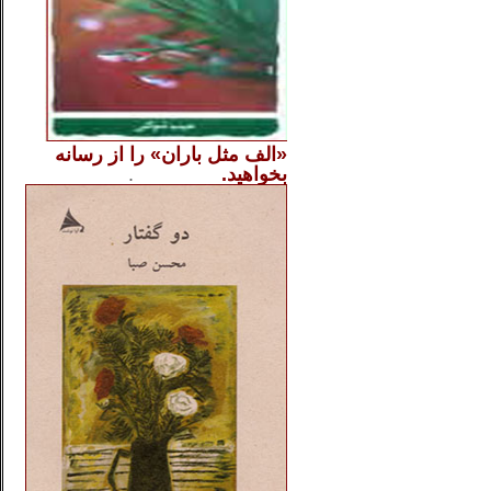
«الف مثل باران» را از
رسانه
بخواهید.
..............
.
.