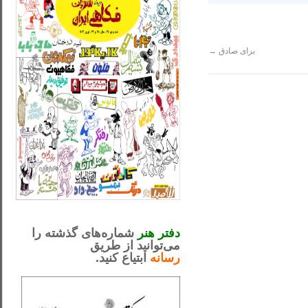
برای صادق
→
_..._________________
.....................................................
دفتر هنر
شماره‌های گذشته را
می‌توانید از طریق
رسانه
ابتیاع کنید.
ntjv ikv
_..._________________