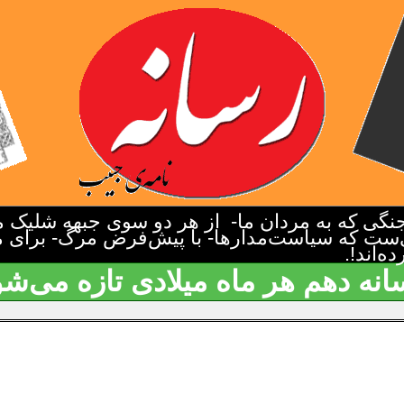
گی که به مردان ما- از هر دو سوی جبهه شلیک م
‌ست که سیاست‌مدارها- با پیش‌فرض مرگ- برای م
‌اند!.
انه دهم هر ماه میلادی تازه می‌شو