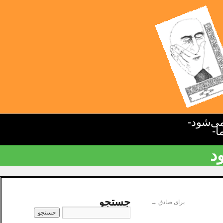
ی‌شود-
ا-
د
جستجو
برای صادق
→