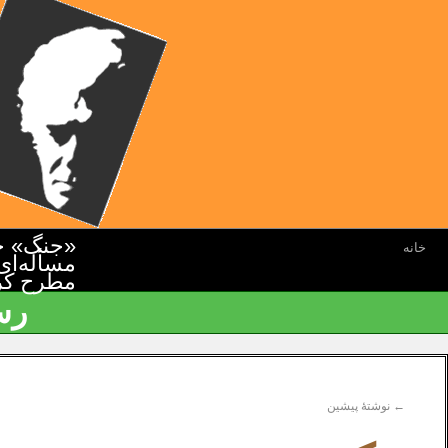
«جنگ» جن
خانه
مسأله‌ای
مطرح کرده
رس
←
نوشتهٔ پیشین