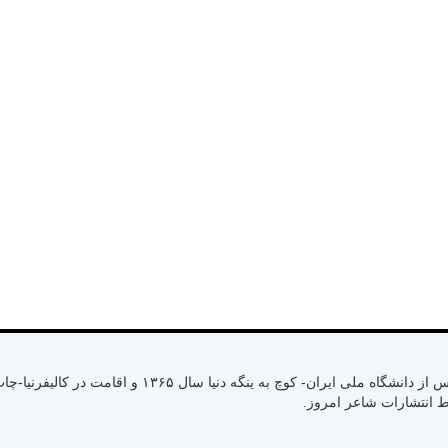
متولد سال ۱۳۳۰ رشت استان گیلان- کسب لیسانس از دانشگاه ملی ایران- کوچ به ینگ