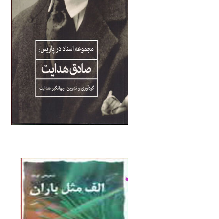
.....
......
..