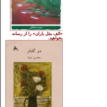
«الف مثل باران» را از
رسانه
بخواهید.
..............
.
.