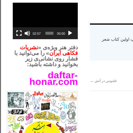
نمایشگر
ویدیو
02:57
00:00
ه دنیا سال ۱۳۶۵ و اقامت در کالیفرنیا-چاپ اولین کتاب شعر
دفتر هنر وبژه‌ی «
نشریات
فکاهی ایران
» را می‌توانید با
فشار روی نشانی‌ی زیر
بخوانید و داشته باشید:
daftar-
honar.com
ققنوس در آتش
→
__لل_____________________