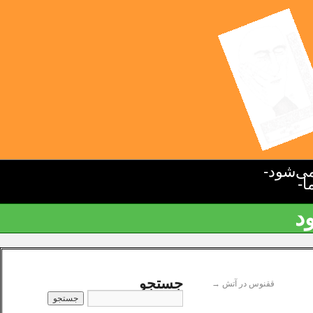
ی‌شود-
ا-
د
جستجو
ققنوس در آتش
→