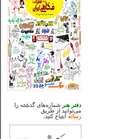
_..._________________
.....................................................
دفتر هنر
شماره‌های گذشته را
می‌توانید از طریق
رسانه
ابتیاع کنید.
ntjv ikv
_..._________________