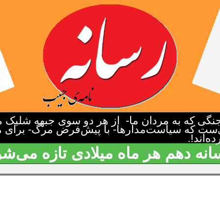
گی که به مردان ما- از هر دو سوی جبهه شلیک م
‌ست که سیاست‌مدارها- با پیش‌فرض مرگ- برای م
‌اند!.
انه دهم هر ماه میلادی تازه می‌شو