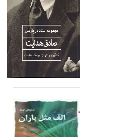
.....
......
..