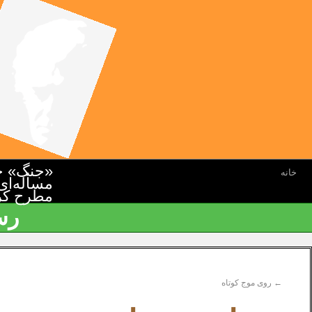
«جنگ» جن
خانه
مسأله‌ای
مطرح کرده
رس
←
روی موج کوتاه