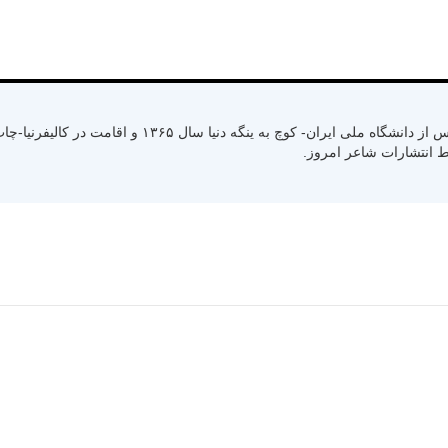
متولد سال ۱۳۳۰ رشت استان گیلان- کسب لیسانس از دانشگاه ملی ایران- کوچ به ینگ