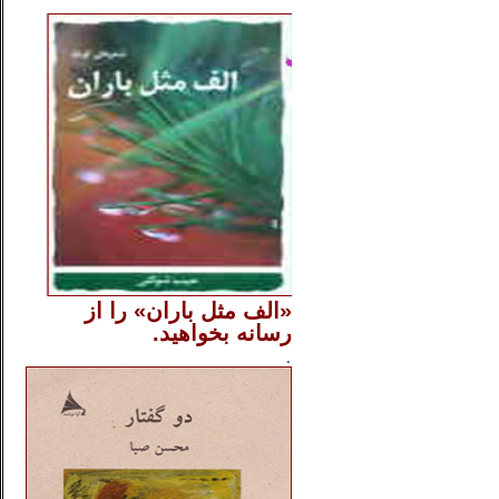
..
«الف مثل باران» را از
رسانه بخواهید.
..............
.
.