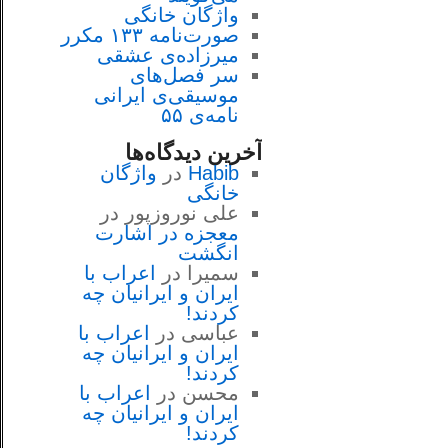
واژگان خانگی
صورت‌نامه ۱۳۳ مکرر
میرزاده‌ی عشقی
سر فصل‌هاى
موسيقى‌ی ايرانى
نامه‌ی ۵۵
آخرین دیدگاه‌ها
Habib
در
واژگان
خانگی
علی نوروزپور
در
معجزه در اشارت
انگشت
سمیرا
در
اعراب با
ايران و ايرانيان چه
كردند!
عباسی
در
اعراب با
ايران و ايرانيان چه
كردند!
محسن
در
اعراب با
ايران و ايرانيان چه
كردند!