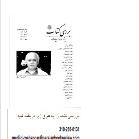
_..._________________