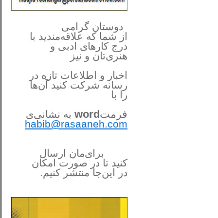
**************
..
*
دوستان گرامی
از شما
که علاقه‌مندید با
درج کارهای‌ ادبی و
هنری‌تان و نیز
اخبار و اطلاعات تازه در
رسانه شرکت کنید آن‌ها
را
با
فرمت
word
به نشانی‌ی
habib@rasaaneh.com
برای‌مان ارسال
کنید تا در
صورت امکان
در این‌جا
منتشر کنیم.
______________________
....