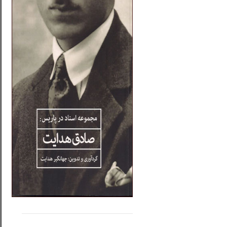
.....
......