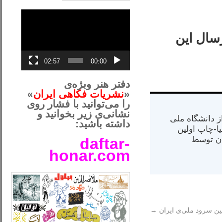
نمایشگر
ویدیو
سال این
02:57
00:00
دفتر هنر وبژه‌ی
«
نشریات فکاهی ایران
»
را می‌توانید با فشار روی
نشانی‌ی زیر بخوانید و
س از دانشگاه ملی
داشته باشید:
مت در کالیفرنیا-چاپ اولین
ران) در سال ۱۳۸۴ در ایران توسط
daftar-
honar.com
__لل____________________
ین سرود ملی‌ی ایران
→