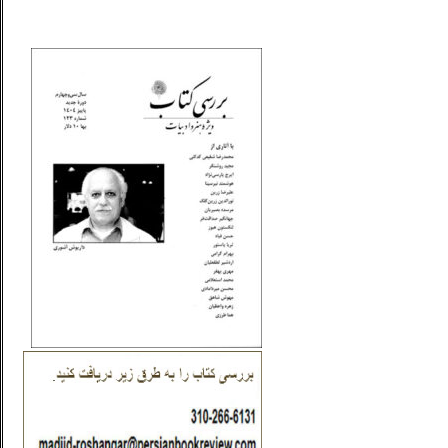
_..._________________