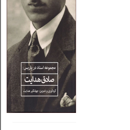
.....
......