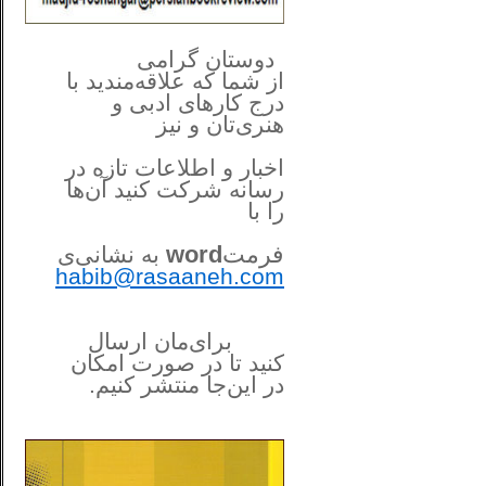
**************
..
*
دوستان گرامی
از شما
که علاقه‌مندید با
درج کارهای‌ ادبی و
هنری‌تان و نیز
اخبار و اطلاعات تازه در
رسانه شرکت کنید آن‌ها
را
با
فرمت
word
به نشانی‌ی
habib@rasaaneh.com
برای‌مان ارسال
کنید تا در
صورت امکان
در این‌جا
منتشر کنیم.
______________________
....