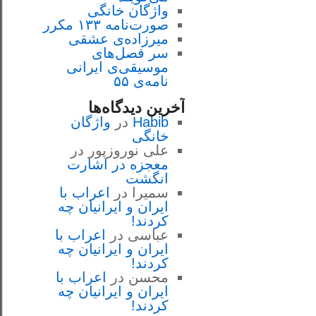
واژگان خانگی
صورت‌نامه ۱۳۳ مکرر
میرزاده‌ی عشقی
سر فصل‌هاى
موسيقى‌ی ايرانى
نامه‌ی ۵۵
آخرین دیدگاه‌ها
Habib
در
واژگان
خانگی
علی نوروزپور
در
معجزه در اشارت
انگشت
سمیرا
در
اعراب با
ايران و ايرانيان چه
كردند!
عباسی
در
اعراب با
ايران و ايرانيان چه
كردند!
محسن
در
اعراب با
ايران و ايرانيان چه
كردند!