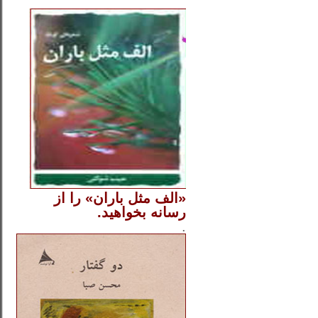
..
«الف مثل باران» را از
رسانه بخواهید.
..............
.
.