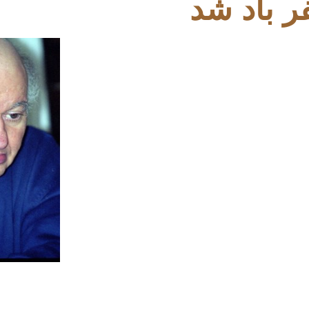
 باد شد
…………………