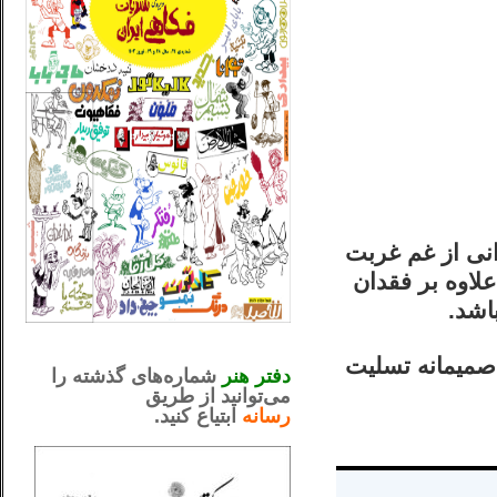
نی‌ از غم غربت
لاوه بر فقدان
_..._________________
.....................................................
میمانه تسلیت
دفتر هنر
شماره‌های گذشته را
می‌توانید از طریق
رسانه
ابتیاع کنید.
ntjv ikv
_..._________________