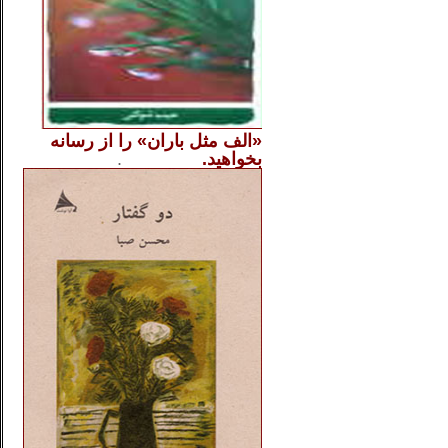
«الف مثل باران» را از
رسانه
بخواهید.
..............
.
.