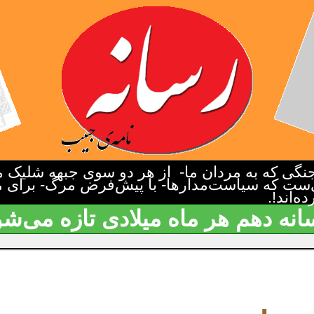
گی که به مردان ما- از هر دو سوی جبهه شلیک م
‌ست که سیاست‌مدارها- با پیش‌فرض مرگ- برای م
‌اند!.
انه دهم هر ماه میلادی تازه می‌شو