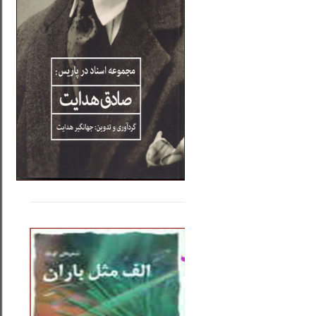
.....
......
..