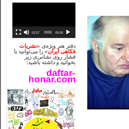
نمایشگر
ویدیو
02:57
00:00
دفتر هنر وبژه‌ی «
نشریات
فکاهی ایران
» را می‌توانید با
فشار روی نشانی‌ی زیر
بخوانید و داشته باشید:
daftar-
honar.com
__لل_____________________