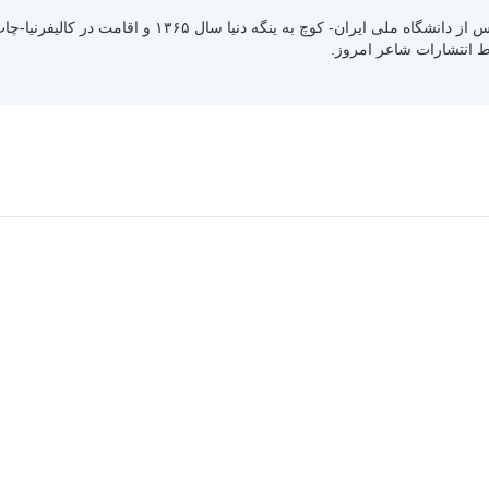
متولد سال ۱۳۳۰ رشت استان گیلان- کسب لیسانس از دانشگاه ملی ایران- کوچ به ینگ