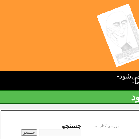
ی‌شود-
ا-
د
جستجو
بررسی کتاب
→