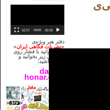
ی‌ی
نمایشگر
ویدیو
02:57
00:00
دفتر هنر وبژه‌ی
«
نشریات فکاهی ایران
»
را می‌توانید با فشار روی
نشانی‌ی زیر بخوانید و
داشته باشید:
daftar-
honar.com
__لل____________________