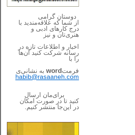
**************
..
*
دوستان گرامی
از شما
که علاقه‌مندید با
درج کارهای‌ ادبی و
هنری‌تان و نیز
اخبار و اطلاعات تازه در
رسانه شرکت کنید آن‌ها
را
با
فرمت
word
به نشانی‌ی
habib@rasaaneh.com
برای‌مان ارسال
کنید تا در
صورت امکان
در این‌جا
منتشر کنیم.
______________________
....