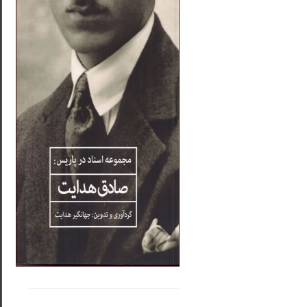
.....
......