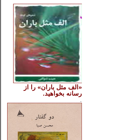
..
«الف مثل باران» را از
رسانه بخواهید.
..............
.
.