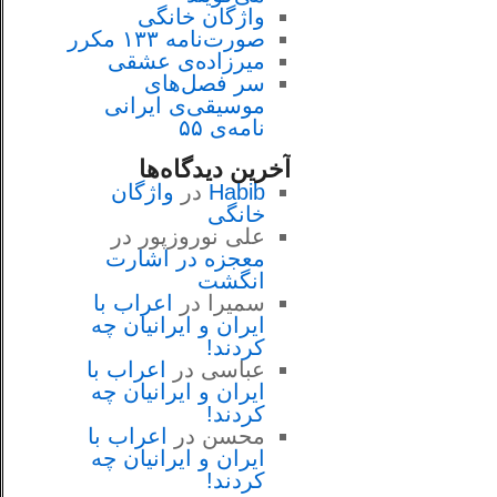
واژگان خانگی
صورت‌نامه ۱۳۳ مکرر
میرزاده‌ی عشقی
سر فصل‌هاى
موسيقى‌ی ايرانى
نامه‌ی ۵۵
آخرین دیدگاه‌ها
Habib
در
واژگان
خانگی
علی نوروزپور
در
معجزه در اشارت
انگشت
سمیرا
در
اعراب با
ايران و ايرانيان چه
كردند!
عباسی
در
اعراب با
ايران و ايرانيان چه
كردند!
محسن
در
اعراب با
ايران و ايرانيان چه
كردند!