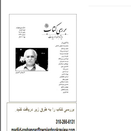
_..._________________