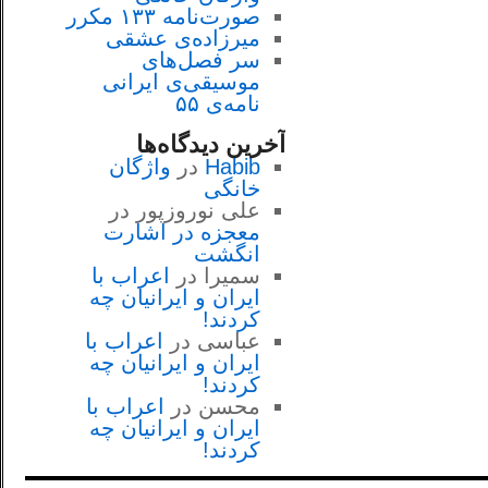
صورت‌نامه ۱۳۳ مکرر
میرزاده‌ی عشقی
سر فصل‌هاى
موسيقى‌ی ايرانى
نامه‌ی ۵۵
آخرین دیدگاه‌ها
Habib
در
واژگان
خانگی
علی نوروزپور
در
معجزه در اشارت
انگشت
سمیرا
در
اعراب با
ايران و ايرانيان چه
كردند!
عباسی
در
اعراب با
ايران و ايرانيان چه
كردند!
محسن
در
اعراب با
ايران و ايرانيان چه
كردند!