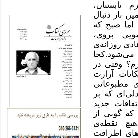
م تابستان،
_..._________________
ن بار دنبال
اما صبح که
ویی بروی،
دی روزانه‌ی
می‌شود.کجا
رم؟ وقتی در
انات آزارت
ی مطبوعاتی
ی‌ای که بر
فاقات جدید
که گویی از
هیچ نقطه‌ی
های اطرافت