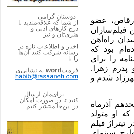
**************
..
*
دوستان گرامی
 رقاص، عضو
از شما
که علاقه‌مندید با
درج کارهای‌ ادبی و
 فیلم‌سازان
هنری‌تان و نیز
هجدهم آذرماه ۱۳۲۵ در میدان راه‌آهن
اخبار و اطلاعات تازه در
ه‌ام بود که
رسانه شرکت کنید آن‌ها
امه را برای
را
با
پدرم زهرا.
فرمت
word
به نشانی‌ی
habib@rasaaneh.com
هرزاد شدم و
برای‌مان ارسال
کنید تا در
صورت امکان
دهم آذرماه
در این‌جا
منتشر کنیم.
______________________
 که او متولد
....
در تیتراژ فیلم
طرح سینمای