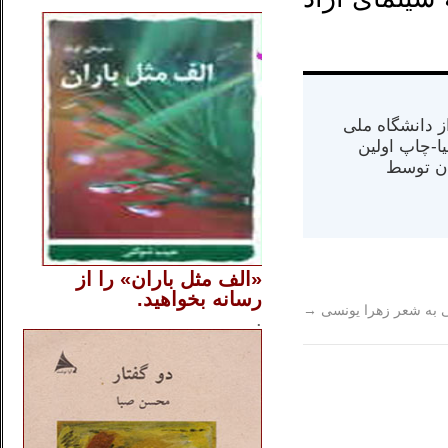
..
س از دانشگاه ملی
مت در کالیفرنیا-چاپ اولین
ران) در سال ۱۳۸۴ در ایران توسط
«الف مثل باران» را از
رسانه بخواهید.
..............
 به شعر زهرا یونسی
→
.
.