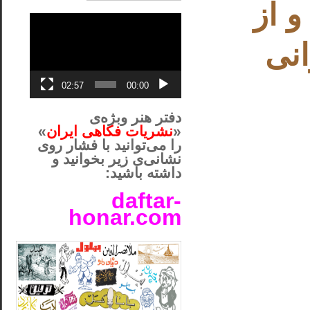
 از
نمایشگر
ویدیو
انی
02:57
00:00
دفتر هنر وبژه‌ی
«
نشریات فکاهی ایران
»
را می‌توانید با فشار روی
نشانی‌ی زیر بخوانید و
داشته باشید:
daftar-
honar.com
__لل____________________