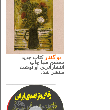
..
دو
گفتار
کتاب جدید
محسن صبا چاپ
انتشاراتی‌ی آوانوشت
منتشر شد.
_____________________
......