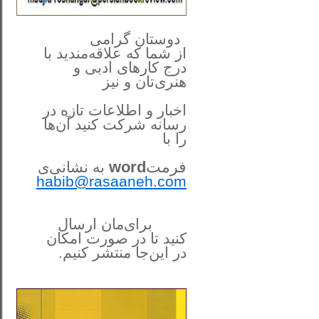
**************
..
*
دوستان گرامی
از شما
که علاقه‌مندید با
درج کارهای‌ ادبی و
هنری‌تان و نیز
اخبار و اطلاعات تازه در
رسانه شرکت کنید آن‌ها
را
با
فرمت
word
به نشانی‌ی
habib@rasaaneh.com
برای‌مان ارسال
کنید تا در
صورت امکان
در این‌جا
منتشر کنیم.
______________________
....