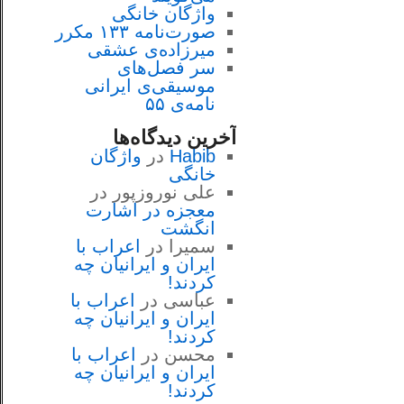
واژگان خانگی
صورت‌نامه ۱۳۳ مکرر
میرزاده‌ی عشقی
سر فصل‌هاى
موسيقى‌ی ايرانى
نامه‌ی ۵۵
آخرین دیدگاه‌ها
Habib
در
واژگان
خانگی
علی نوروزپور
در
معجزه در اشارت
انگشت
سمیرا
در
اعراب با
ايران و ايرانيان چه
كردند!
عباسی
در
اعراب با
ايران و ايرانيان چه
كردند!
محسن
در
اعراب با
ايران و ايرانيان چه
كردند!