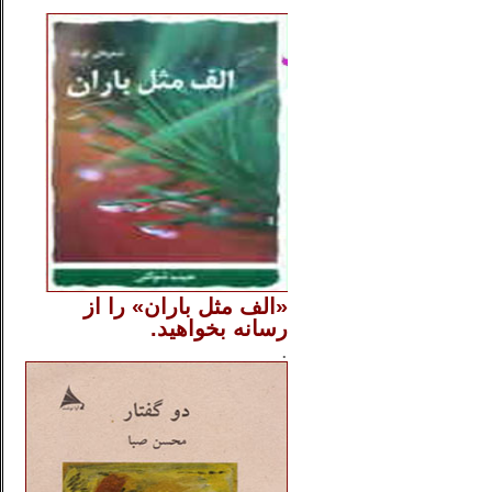
..
«الف مثل باران» را از
رسانه بخواهید.
..............
.
.