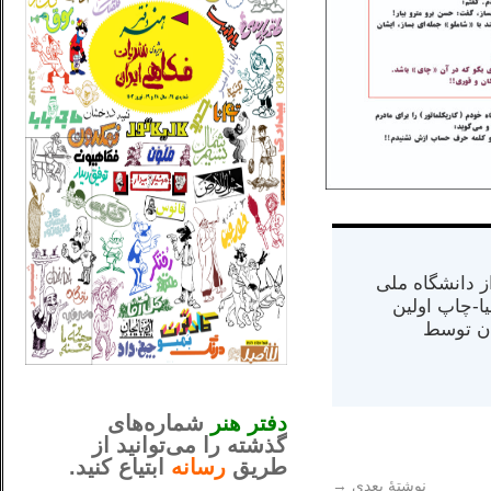
س از دانشگاه ملی
مت در کالیفرنیا-چاپ اولین
ران) در سال ۱۳۸۴ در ایران توسط
_..._________________
............................................
دفتر هنر
شماره‌های
گذشته را می‌توانید از
طریق
رسانه
ابتیاع کنید.
نوشتهٔ بعدی
→
ntjv ikv