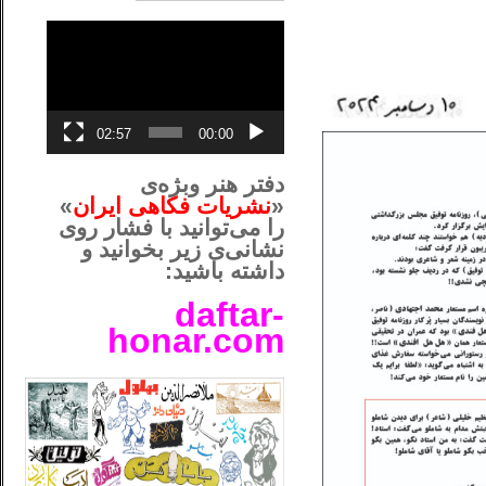
نمایشگر
ویدیو
02:57
00:00
دفتر هنر وبژه‌ی
«
نشریات فکاهی ایران
»
را می‌توانید با فشار روی
نشانی‌ی زیر بخوانید و
داشته باشید:
daftar-
honar.com
__لل____________________