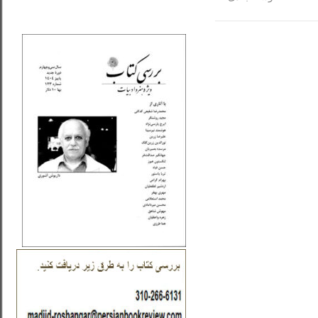
_..._________________