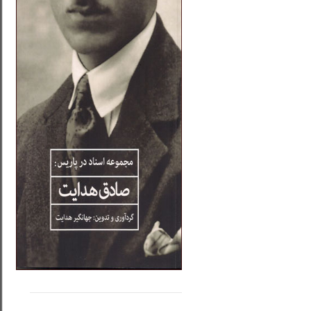
.....
......