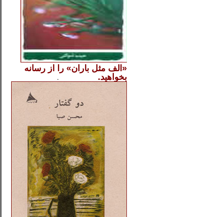
«الف مثل باران» را از
رسانه
بخواهید.
..............
.
.