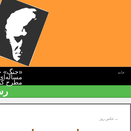
«جنگ» جن
خانه
مسأله‌ای
مطرح کرده
رس
←
عکس روز