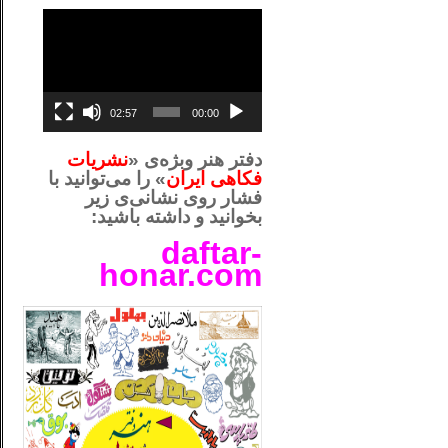
نمایشگر
ویدیو
02:57
00:00
دفتر هنر وبژه‌ی «
نشریات
فکاهی ایران
» را می‌توانید با
فشار روی نشانی‌ی زیر
بخوانید و داشته باشید:
daftar-
honar.com
__لل_____________________