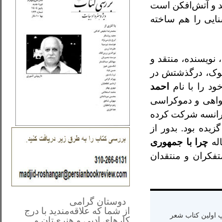
ند و آتش‌افکن است
ایی را هم ساخته
د دانشگاه، نویسنده، منتقد و
کوک، درگذشتش در
ود را با نام
احمد
خواهی و دموکراسی
میان دانشجویان معترض در فرانسه شرکت کرده
یده بود. بدور از
اله
چرا با جمهوری
تفکران و منتقدان
**************
..
*
دوستان گرامی
از شما
که علاقه‌مندید با درج
ه دنیا سال ۱۳۶۵ و اقامت در کالیفرنیا-چاپ اولین کتاب شعر
کارهای‌ ادبی و هنری‌تان و