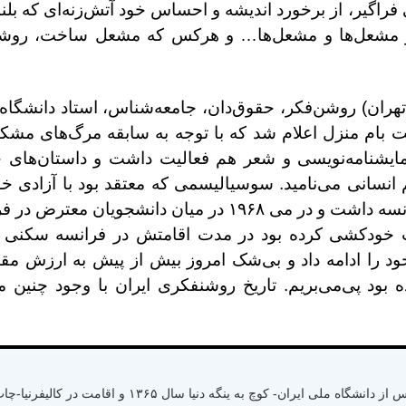
 فراگیر، از برخورد اندیشه و احساس خود آتش‌زنه‌ای که بل
ها و مشعل‌ها و مشعل‌ها… و هرکس که مشعل ساخت، روشن
تر مصطفی رحیمی (۱۳۰۵ اصفهان، ۹ مرداد ۱۳۸۱ تهران) روشن‌فکر، حقوق‌دان، جامعه‌شناس، استا
 بام منزل اعلام شد که با توجه به سابقه مرگ‌های مش
 نمایشنامه‌نویسی و شعر هم فعالیت داشت و داستان‌های خ
نسانی می‌نامید. سوسیالیسمی که معتقد بود با آزادی 
هم‌ساز و هم‌خوان است. دکترای حقوق از سوربن فرانسه داشت و در‌ می ۱۹۶۸ در 
یت خودکشی کرده بود در مدت اقامتش در فرانسه سکنی گز
ود را ادامه داد و بی‌شک امروز بیش از پیش به ارزش مق
 بود پی‌می‌بریم. تاریخ روشنفکری ایران با وجود چنین م
متولد سال ۱۳۳۰ رشت استان گیلان- کسب لیسانس از دانشگاه ملی ایران- کوچ به ینگ