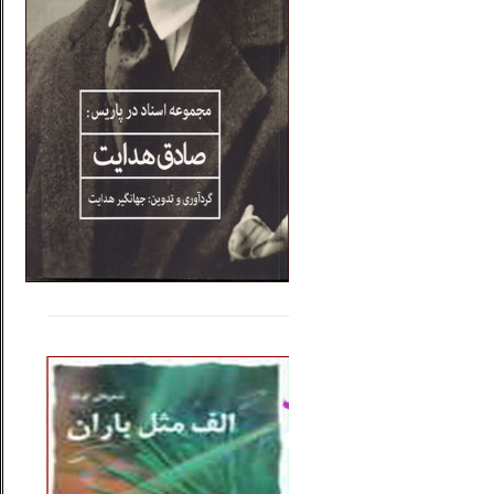
.....
......
..