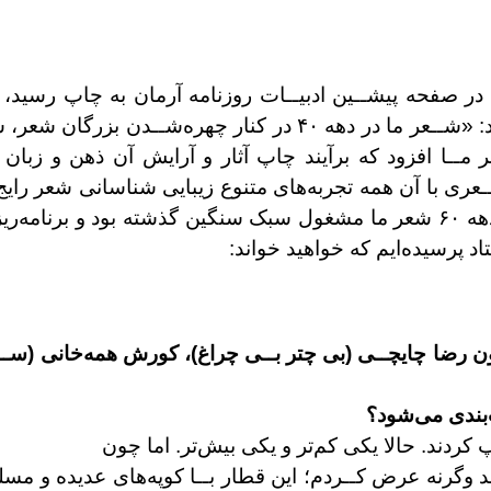
در صفحه پيشــين ادبيــات روزنامه آرمان به چاپ
رسيد، 
ــعر ما در دهه ۴۰ در
کنار چهره‌شــدن بزرگان شعر، 
ر
مــا افزود که برآيند چاپ آثار و آرايش آن ذهن و زبان
ـعری با آن همه تجربه‌های متنوع
زيبايی شناسانی شعر راي
ر ما
مشغول سبک سنگين گذشته بود و برنامه‌ري
اد پرسيده‌ايم که خواهيد خواند:
ون رضا چايچــی (بی چتر بــی چراغ)، کورش همه‌خانی (ســ
‌بندی می‌شود؟
 کردند. حالا يکی کم‌تر و يکی بيش‌تر. اما چون
د
وگرنه عرض کــردم؛ اين قطار بــا کوپه‌های عديده و
مسلس