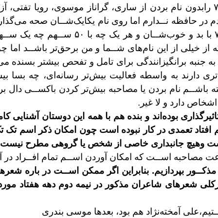
بدون نام بردن از ساری، گراناز موسوی، رويا تفتی، آزي
دم در حافظه نــدارم اما روی نام يکايک‌
شــان صحه می‌گذارم 
شــان و هر يک چه با ۵۰ ســهم چه يک ســهم در اين
از خيلی از اين نام‌های شــما و من برحق‌تر
باشــد اما چ
ه جنبه برانگيزانندگی
برای تامل و تفحص بيشتر بسنده م
‌تری
دارند به واسطه فعاليت بيش‌تر رسانه‌ای، چه بسا ب
ه باشــم نام بردن يا مصاحبه بيش‌تر کردن با
کســی دال بر
اشخاص دارد و لا غير.
ثيرگذاری بوده‌اند و بنده هم با همه
اين دوستان آشنايی کامل
 افتاد تعمدی در کار نبوده است چون امکان
ذکر اسم تک تک
است
وهيچ جانبداری خاصی از شخص يا گروهی
مطرح نيست.
اعت
مصاحبه اســت که امکان آوردن اســم تمام افــراد در 
مذکــور بپردازيم. بنابراين اگر ممکن
اســت در باره شعرها
کلی شعرهای شاعران مذکور در نيمه دوم دهه
هفتاد مورد
تيم،علی آمخته‌نژاد هم بود، بعدها موسی بندری