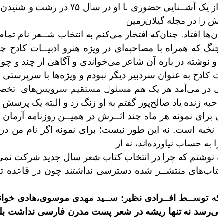
ز يک آشــنايی حضوری با او در سال ۷۵ در رشت و
شنيدن 
 را در مجله گيلان‌زمين
ن‌ها
افتاد. چنان‌که افتخار می‌کنم به انتخاب شــعر نام تمام
جنگ که همراه با مصاحبه‌ای در ويژه
هنرو ادبيــات کادح چ
و نوشته در
باره آن شاعر می‌خواندی و آگاهی از چند و چ
ت کادح به عنوان سردبير ديگر نبودم و ويژه‌ها
با سرپرستی ص
ی در می‌آمد هر يک
هم مسئول مستقيم سرويس‌های تخصص
به زنده ياد صالح‌پور گفتم به او زنگ زد و البته
يک پرسش هم
 برای نمونه هر ماه چند
اثــرش در هميــن روزنامه آرمان
نخبه است. نه اين طور نيست؛ برای نمونه اگر نام من
در
ا به حساب نياورده‌اند، نه از
نوشتم که چرا در انتخاب کتاب شعر سال جديد شرکت
نمی
کتاب‌های منتشــر شده دسترسی
نداشتند چون در قاعده تو
ه توســط افــرادی نظير: ســيد مهدی
موسوی،هادی خوان
نه تنها ريشه در شعر پست مدرن فارسی نداشت
بل