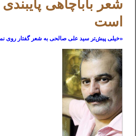
شعر باباچاهی پايبند
است
«خيلی پيش‌تر سيد علی صالحی به شعر گفتار روی نم