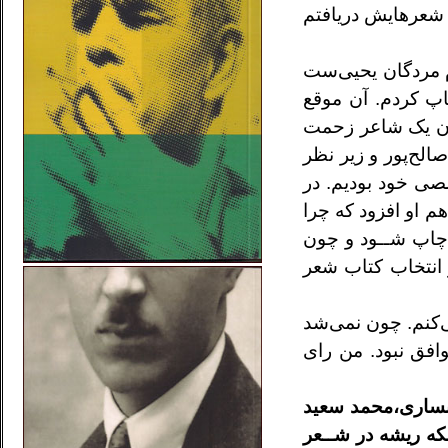
شعرهايش دريافتم
‌
مردگان يحيی‌ست
اپ کردم. آن موقع
ون يک
شاعر زحمت
الح‌پور و زير نظر
ی خود بوديم.
در
 او افزود که چرا
 چاپ شــود و چون
 انتخاب کتاب شعر
‌کنم. چون نمی‌شد
افق نبود. من رای
ساری،محمد سعيد
که ريشه در شــعر