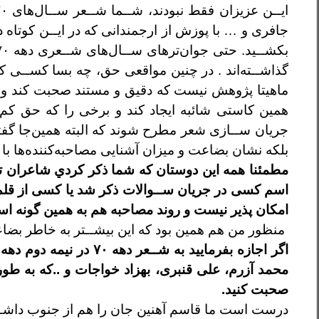
ايــن عزيزان فقط نبودند، شــما شــعر ســال‌های ۷۰ را
جافری و … با پوزش از ارجمندانی که
در ايــن کوتاه 
بکشــيد. حتی
جوان‌ترهای ســال‌های شــعری دهه ۷۰ با بد و خوب‌
گذاشــته‌اند . در چنين مواقعی حق، چه بسا
کســی که 
ماهيتا پژوهش نيست
که دقيق و مستند صحبت کند و ب
همين کاستی شائبه ايجاد کند و برخی را که حق کم
جريان ســازی شعر مطرح شوند که البته
همين‌جا گفت
بلکه نشان بضاعت و
ميزان آشنايی مصاحبه‌کننده‌ها با 
مطمئنا همه اين دوستان که شما ذکر کردي
شاعران تا
اسم
کسی در جريان ســوالات ذکر شد يا کسی از
قلم
امکان پذير
نيست و روند مصاحبه هم به همين گونه 
منظور من هم همين بود که اين بيشــتر به خاطر بض
اگر اجازه بفرماييد به شــعر دهه ۷۰ در نيمه
دوم دهه 
محمد
آزرم، علی قنبری، بهزاد خواجات و ..که به طور
صحبت کنيد.
درست است ما قاسم آهنين جان را هم از جنوب
داشــ