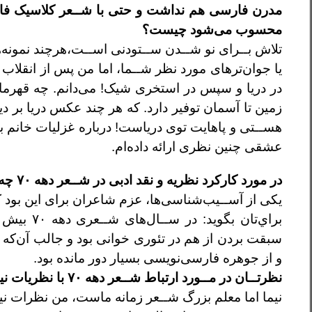
مدرن فارسی هم نداشت
و حتی با شــعر کلاسيک ف
محسوب می‌شود چيست؟
تلاش بــرای نو شــدن ســتودنی اســت،هرچند
نمونه‌
يا جوان‌ترهای مورد نظر شــما، اما من پس از انقلاب
در دريا و سپس در استخری
شيک! می‌دانم. چه قهرما
زمين تا
آسمان توفير دارد. که هر چند عکس دريا بر د
هســتی و پاهايت توی درياست! در
باره غزليات خانم بهبهانی 
عشقی
چنين نظری ارائه داده‌ام.
در مورد کارکرد نظريه و نقد ادبی در شــعر
دهه ۷۰ چه نظری داريد؟
يکی از آســيب‌شناسی‌ها، عزم شاعران برای اين
بود 
براي‌تان بگويد: در ســال‌های شــعری دهه ۷۰ بيش از
سبقت بردن از هم در تئوری خوانی
بود و جالب آن‌که 
و از جوهره
فارسی‌نويسی بسيار دور مانده بود.
نظرتــان در مــورد ارتباط شــعر دهه ۷۰ با
نظريات ني
نيما اما معلم بزرگ شــعر زمانه ماست، من نظرات
ني