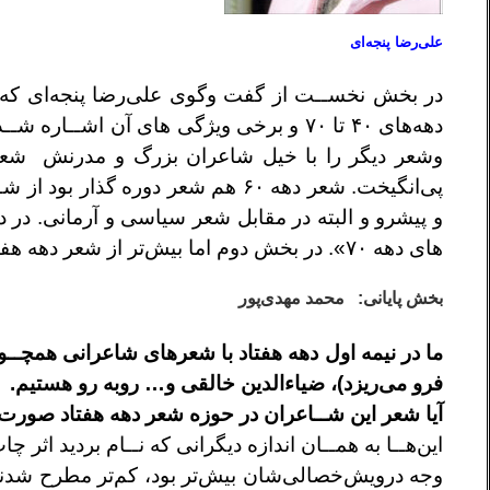
علی‌رضا پنجه‌ای
در بخش نخســت از گفت وگوی علی‌رضا پنجه‌ای
که 
دهه‌های ۴۰ تا ۷۰ و برخی
ويژگی های آن اشــاره شــد: «ش
و
شعر ديگر را با خيل شاعران بزرگ و مدرنش شع
پی‌انگيخت. شعر دهه ۶۰ هم شعر
دوره گذار بود از شـ
و پيشرو و
البته در مقابل شعر سياسی و آرمانی. در دهه ۶۰ شع
های دهه ۷۰». در بخش دوم اما بيش‌تر از شعر
دهه هفت
بخش پایانی: محمد مهدی‌پور
ما در نيمه اول دهه هفتاد با شعرهای شاعرانی همچــ
فرو می‌ريزد)، ضياءالدين خالقی و… روبه رو هستيم.
آيا شعر اين شــاعران در حوزه شعر دهه هفتاد صورت
اين‌هــا به همــان اندازه ديگرانی که نــام برديد اثر
چاپ
وجه درويش‌خصالی‌شان بيش‌تر بود، کم‌تر مطرح شدن