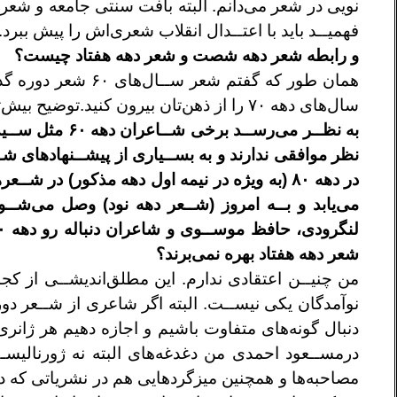
نويی در شعر می‌دانم. البته بافت سنتی جامعه و شعر
فهميــد بايد با اعتــدال انقلاب
شعری‌اش را پيش ببرد.
و رابطه شعر دهه شصت و شعر دهه هفتاد
چيست؟
همان طور که گفتم شعر ســال‌های ۶۰ شعر دوره
گذ
سال‌های دهه ۷۰ را از ذهن‌ت
ان بيرون کنيد.توضيح بیش
به نظــر می‌رســد برخی شــاعران دهه ۶۰
مثل ســي
نظر
موافقی ندارند و به بســياری از پيشــنهادهای
شــ
در دهه ۸۰
(به ويژه در نيمه اول دهه مذکور) در شــع
می‌يابد و بــه امروز
(شــعر دهه نود) وصل می‌شــود
لنگرودی، حافظ موســوی و شاعران
دنباله رو دهه ۸۰ مانند گروس عبدالملکيان، مهدی
شعر
دهه هفتاد بهره نمی‌برند؟
من چنيــن اعتقادی ندارم. اين مطلق‌انديشــی از
کجا
نوآمدگان يکی نيســت. البته
اگر شاعری از شــعر دوره
دنبال
گونه‌های متفاوت باشيم و اجازه دهيم هر ژان
درمســعود احمدی من دغدغه‌های
البته نه ژورنالي
مصاحبه‌ها و
همچنين ميزگردهايی هم در نشرياتی که 