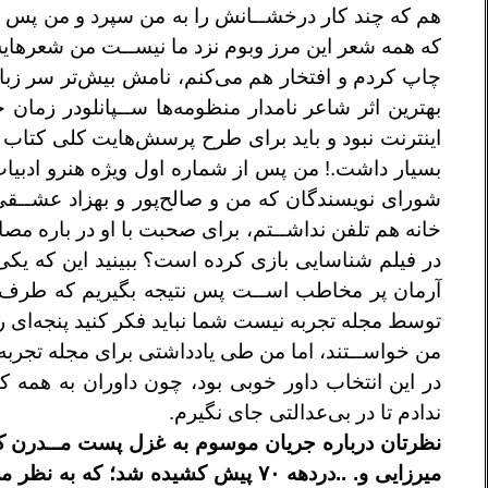
هم که چند کار درخشــانش را به من سپرد و من پس
ا
که همه شعر اين مرز وبوم
نزد ما نيســت من شعرهايش
چاپ کردم و افتخار هم می‌کنم، نامش بيش‌تر سر زبا
بهترين اثر شاعر نامدار منظومه‌ها
ســپانلودر زمان 
اينترنت نبود
و بايد برای طرح پرسش‌هايت کلی کتاب 
بسيار داشت.! من پس از شماره اول ويژه
هنرو ادبيا
شورای نويسندگان
که من و صالح‌پور و بهزاد عشــق
خانه هم تلفن نداشــتم، برای صحبت با او در باره
مصاح
در فيلم شناسايی بازی
کرده است؟ ببينيد اين که يکی
آرمان پر مخاطب اســت پس نتيجه بگيريم که طرف
توسط مجله تجربه نيست شما
نبايد فکر کنيد پنجه‌ای ر
من خواســتند، اما من طی يادداشتی برای مجله تجربه
در اين انتخاب داور خوبی بود،
چون داوران به همه 
ندادم تا در
بی‌عدالتی جای نگيرم.
نظرتان درباره جريان موسوم به غزل پست
مــدرن ک
ميرزايی
و. ..دردهه ۷۰ پيش کشيده شد؛ که به نظر می‌رسد