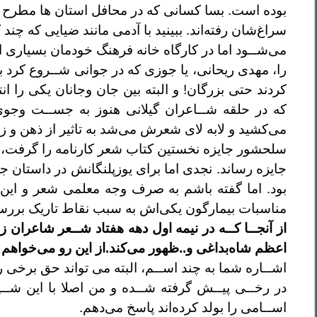
بوده است. بسا کسانی که در
محافل استان ها مطرح ش
سراغ‌شان رفته‌اند. ببينيد با آدمی مانند ضيايی که چند
ک
می‌شــود اما در کارگاه خانه فرهنگ خودمان بسياری
ا
را، مهدی ريحانی، يا جوزی که در جوانی شــروع کرد
ب
کردند حتی بزرگان! و البته
بين جان وجانان يکی را ا
که در حلقه شــاعران گيلانی هنوز به جســت وجو
می‌کشيد و لابه لای شعرش می‌شد
به تاثير از ذهن و 
سلحشور جايزه نخستين کتاب شعر کارنامه را گرفت،
جايزه رساند. نجدی اما برای يوزپلنگانش در داستان
جا
بود. اما گفته باشم به صرف
وجه معلمی شعر و اين 
مناسبات
بيمارگون يکی‌اش به سبب نقاط تاريک برر
از آنجــا کــه در نيمه اول دهه هفتاد شــعر
شاعران زن
اعظم
شاه‌بداغی و..ظهور می‌کند.از اين رو می‌خواهم
اشــاره شما به چند اســم، البته می تواند حق برخی
ر
در رخــی پيــش گرفته شــده و من اصلا با اين شــ
اســامی را بولد کرده‌اند پاسخ می‌دهم.