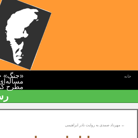
«جنگ» جن
خانه
مسأله‌ای
مطرح کرده
رس
←
مهرداد صمدی به روایت نادر ابراهیمی