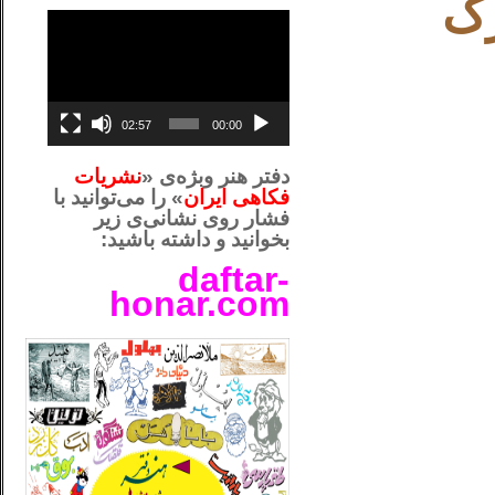
رک
نمایشگر
ویدیو
02:57
00:00
دفتر هنر وبژه‌ی «
نشریات
فکاهی ایران
» را می‌توانید با
فشار روی نشانی‌ی زیر
بخوانید و داشته باشید:
daftar-
honar.com
__لل_____________________