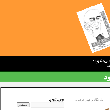
ی‌شود-
ا-
د
جستجو
یک نگاه و چهار حرف
→