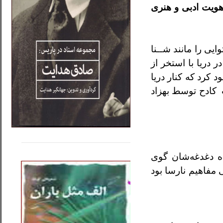
 هويت
ادبی و هنری
ايی را مانند شــنا
ر دريا با استخر از
ود
کرد که کنار دريا
 کادح توسط بهزاد
.....
......
ده
دغدغه‌شان گوی
..
ی مفاهيم نارسا بود