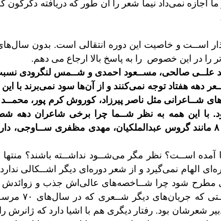
 ما
اجازه نمی‌داد نيما شعر را آن طور که دريافته دگرگون
کن
ار اســت و خاصيت اين دوره انتقالی است. بدون
‌تر را در اين خصوص
را به پاسخ بالا ارجاع می دهم.
د علــی صالحی، مســعود احمدی و
عر دهه هفتاد توجه نمی‌کنند و از آن‌ها سود ن
رهای
شــاعرانی مثل ناصر پيرزاد، کوروش کرم پور،
محمــد 
. با اين همه به
نظر شــما چرا برخی شاعران دهه ش
مظفری ســاوجی، دار
 آمده اســت؟ نظر مگر می‌شــود نداشــته باشند؟
منتها 
‌ای الهام نمی‌گيرد و از شعر
دوره‌ای ديگر اشــکالی ندارد. 
ری مطرح
شود چرا شــاخصه‌های عالی‌اش جذب و زوائدش
ســتی که جريان‌های ديگر شــعری که
در سال‌ها
دبير شعرشان
بود. رفتار ديگری هم با اشيا دارد که ژانرش را