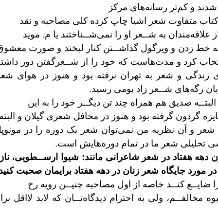
دند و کم‌تر رسانه‌های مرکز
تاب متفاوت شعر اشيا چاپ کرده کلی مصاحبه و نقد
ز علاقه‌مندان به شــعر او را نمی‌شــناختند يا م. مويد
ه خط زدن و ويرگول گذاشــتن کنار لبخند و صورت
معشوق و
نتخاب کرد و مدت‌هاست
که خود را از شــعرگفتن دور دا
ی
زندگی و شعر به تهران نرفته بود و هنوز در هوای شعر
زبان رگه‌های شــعر زاد بومی رسيد.
البتــه صديق هم همراه چند تن ديگــر خود را به اين
يزه گردون گرفته بود و هنوز در محافل شعری گيلان
و البت
شعر و آن نظريه من نمی‌توان
شعر يک دوره را در مونوپ
سی تحليلی
شعر ما در تمام دوره‌هايش است.
 دهه هفتاد در شعر شاعرانی مانند:
شيوا ارســطويی، نازن
در مورد جايگاه شعر زنان در دهه هفتاد برايمان
صحبت کنيد.
ا ضايــع کنــد خاصه از اول مصاحبه چنيــن رويه رخ
يوه
مخالفــم، ولی به احترام ديدگاه‌تــان که لابد لااقل بر