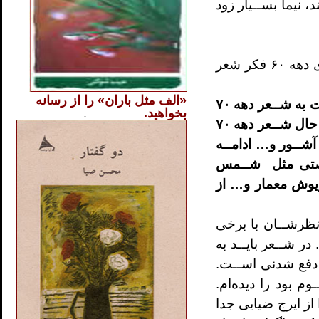
د، نيما بســيار زود
سال‌های‌ دهه ۶۰ فکر شعر
«الف مثل باران» را از
رسانه
شــمس لنگرودی نسبت به شــعر دهه ۷۰
بخواهید.
..............
.
.
می‌برند با اين حال شــعر دهه ۷۰
آشــور و… ادامــه
صتی مثل
شــمس
يوش معمار و… از
نظرشــان با برخی
در شــعر بايــد به
دفع شدنی اســت.
ی ۷۰ مرســوم بود را ديده‌ام.
 از ايرج
ضيايی جدا