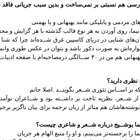
ارسی هم نسبتی بر
نمی‌ساخت و بدين سبب جريانی فاقد
های مردمی و پابليکی مانند بهبهانی و يا بهمنی
نيما، روی آوردن به هر نوع قالب گذشته با هر گرايش
و محتو
ن‌های شنايی در دريای کاسپين
غرق شــده‌اند چرا که شنا د
يواره‌اش
به صورت دکور باشد و بتوان در عکس طوری وانم
هم من در ۳۰ ســالگی در
مصاحبه‌ام با صفحه ادبيات
که بر اســاس تئوری شــعر بگوينــد .اصلا جانم
شــعر، نظريه تاخت بر داشــته بود و شــاعران نوآم
نوشته‌هاشان هم متاثر از زبان ترجمه
برای بيان ناگزير برخ
ما يوشــيج درباره شــعر و شاعری
چيست؟
ما را برجسته‌تر می‌بينم، و او را منبع الهام هر جريان