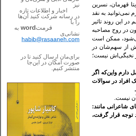
تا
قهرمان، نسرين
نیز
اخبار و اطلاعات تازه
نمی‌توانيد به نقد
در رسانه شرکت کنید آن‌ها
روند تاثير
را
با
فرمت
word
به
ون در روح مصاحبه
نشانی‌ی
ی‌شود، ممکن است
habib@rasaaneh.com
يش از
سهم‌شان در
 نخبگی‌اش نيست؛
برای‌مان ارسال کنید تا در
صورت امکان در این‌جا
منتشر کنیم.
 دارم واين‌که اگر
________________________
....
 افراد در سوالات
آن
نيست.
ی شاعرانی مانند:
 توجه قرار گرفت،