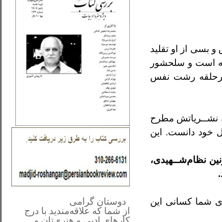
 بسی از او تقليد
شته است و سلحشور
حلقه رشت نفس
ه نشــرياتش مطرح
ل خود دانست. اين
ين نظام‌شــهيدی،
**************
..
*
ای
شما کسانی اين
دوستان گرامی
از شما
که علاقه‌مندید با درج
کارهای‌ ادبی و هنری‌تان و