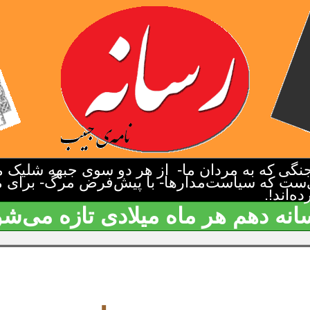
گی که به مردان ما- از هر دو سوی جبهه شلیک م
‌ست که سیاست‌مدارها- با پیش‌فرض مرگ- برای م
‌اند!.
انه دهم هر ماه میلادی تازه می‌شو